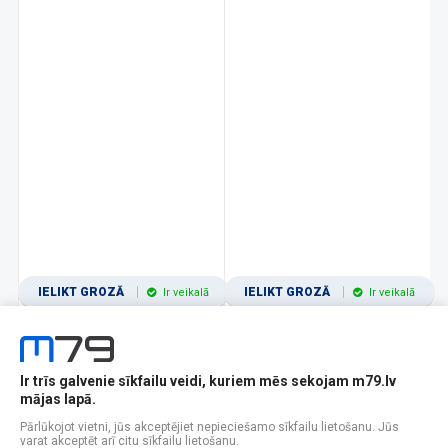
IELIKT GROZĀ
IELIKT GROZĀ
Ir veikalā
Ir veikalā
Ir trīs galvenie sīkfailu veidi, kuriem mēs sekojam m79.lv
1
2
3
4
5
6
7
8
9
10
11
mājas lapā.
Popularitātes
Rādīt 12
Pārlūkojot vietni, jūs akceptējiet nepieciešamo sīkfailu lietošanu. Jūs
varat akceptēt arī citu sīkfailu lietošanu.