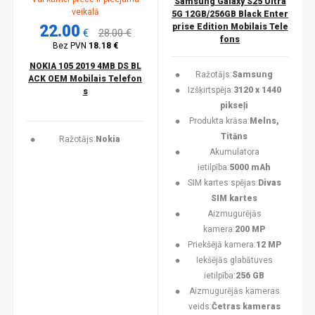
Samsung Galaxy S25 Ultra
veikalā
5G 12GB/256GB Black Enter
22.00
prise Edition Mobilais Tele
€
28.00 €
fons
Bez PVN
18.18 €
NOKIA 105 2019 4MB DS BL
Ražotājs:
Samsung
ACK OEM Mobilais Telefon
Izšķirtspēja:
3120 x 1440
s
pikseļi
Produkta krāsa:
Melns,
Titāns
Ražotājs:
Nokia
Akumulatora
ietilpība:
5000 mAh
SIM kartes spējas:
Divas
SIM kartes
Aizmugurējās
kamera:
200 MP
Priekšējā kamera:
12 MP
Iekšējās glabātuves
ietilpība:
256 GB
Aizmugurējās kameras
veids:
Četras kameras