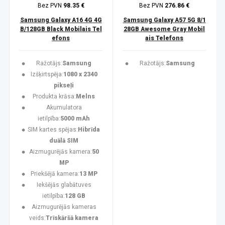
Bez PVN
98.35 €
Bez PVN
276.86 €
Samsung Galaxy A16 4G 4G
Samsung Galaxy A57 5G 8/1
B/128GB Black Mobilais Tel
28GB Awesome Gray Mobil
efons
ais Telefons
Ražotājs:
Samsung
Ražotājs:
Samsung
Izšķirtspēja:
1080 x 2340
pikseļi
Produkta krāsa:
Melns
Akumulatora
ietilpība:
5000 mAh
SIM kartes spējas:
Hibrīda
duālā SIM
Aizmugurējās kamera:
50
MP
Priekšējā kamera:
13 MP
Iekšējās glabātuves
ietilpība:
128 GB
Aizmugurējās kameras
veids:
Trīskāršā kamera