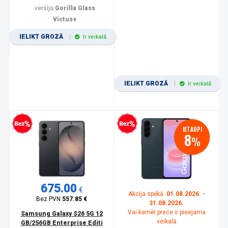
versija:
Gorilla Glass
Victus+
IELIKT GROZĀ
Ir veikalā
IELIKT GROZĀ
Ir veikalā
zprocentu kredīts
Bezprocentu kredīts
IETAUPI
8
%
675.00
€
Akcija spēkā:
01.08.2026. -
Bez PVN
557.85 €
31.08.2026.
Vai kamēr prece ir pieejama
Samsung Galaxy S26 5G 12
veikalā
GB/256GB Enterprise Editi