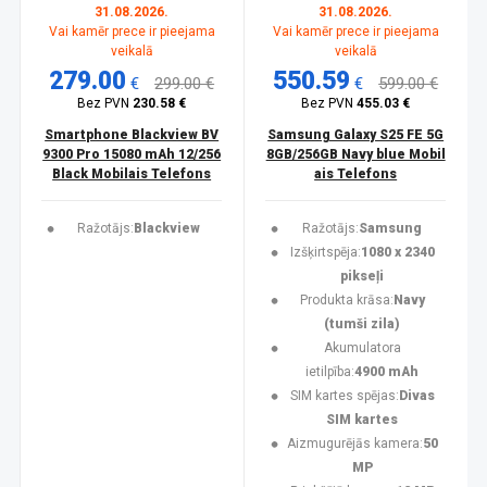
31.08.2026.
31.08.2026.
Vai kamēr prece ir pieejama
Vai kamēr prece ir pieejama
veikalā
veikalā
279.00
550.59
€
299.00 €
€
599.00 €
Bez PVN
230.58 €
Bez PVN
455.03 €
Smartphone Blackview BV
Samsung Galaxy S25 FE 5G
9300 Pro 15080 mAh 12/256
8GB/256GB Navy blue Mobil
Black Mobilais Telefons
ais Telefons
Ražotājs:
Blackview
Ražotājs:
Samsung
Izšķirtspēja:
1080 x 2340
pikseļi
Produkta krāsa:
Navy
(tumši zila)
Akumulatora
ietilpība:
4900 mAh
SIM kartes spējas:
Divas
SIM kartes
Aizmugurējās kamera:
50
MP