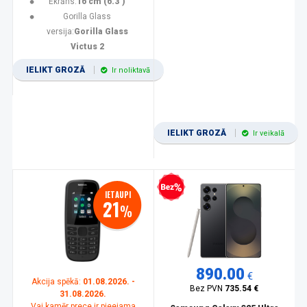
Ekrāns:
16 cm (6.3")
Gorilla Glass
versija:
Gorilla Glass
Victus 2
IELIKT GROZĀ
Ir noliktavā
IELIKT GROZĀ
Ir veikalā
Bezprocentu kredīts
IETAUPI
21
%
890.00
€
Akcija spēkā:
01.08.2026. -
Bez PVN
735.54 €
31.08.2026.
Vai kamēr prece ir pieejama