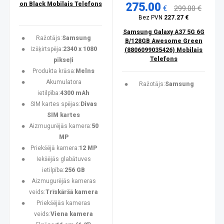
on Black Mobilais Telefons
275.00
€
299.00 €
Bez PVN
227.27 €
Samsung Galaxy A37 5G 6G
Ražotājs:
Samsung
B/128GB Awesome Green
Izšķirtspēja:
2340 x 1080
(8806099035426) Mobilais
Telefons
pikseļi
Produkta krāsa:
Melns
Akumulatora
Ražotājs:
Samsung
ietilpība:
4300 mAh
SIM kartes spējas:
Divas
SIM kartes
Aizmugurējās kamera:
50
MP
Priekšējā kamera:
12 MP
Iekšējās glabātuves
ietilpība:
256 GB
Aizmugurējās kameras
veids:
Trīskāršā kamera
Priekšējās kameras
veids:
Viena kamera