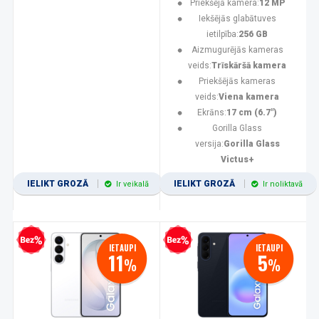
Priekšējā kamera:
12 MP
Iekšējās glabātuves
ietilpība:
256 GB
Aizmugurējās kameras
veids:
Trīskāršā kamera
Priekšējās kameras
veids:
Viena kamera
Ekrāns:
17 cm (6.7")
Gorilla Glass
versija:
Gorilla Glass
Victus+
IELIKT GROZĀ
IELIKT GROZĀ
Ir veikalā
Ir noliktavā
zprocentu kredīts
Bezprocentu kredīts
IETAUPI
IETAUPI
11
5
%
%