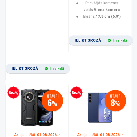
Priekšējās kameras
veids:
Viena kamera
Ekrāns:
17,5 cm (6.9")
IELIKT GROZĀ
Ir veikalā
IELIKT GROZĀ
Ir veikalā
zprocentu kredīts
Bezprocentu kredīts
IETAUPI
IETAUPI
6
8
%
%
Akcija spēkā:
01.08.2026. -
Akcija spēkā:
01.08.2026. -