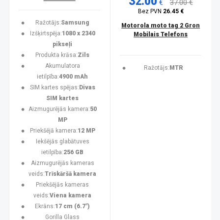
32.00
€
37.00 €
Bez PVN
26.45 €
Ražotājs:
Samsung
Motorola moto tag 2 Gron
Izšķirtspēja:
1080 x 2340
Mobilais Telefons
pikseļi
Produkta krāsa:
Zils
Akumulatora
Ražotājs:
MTR
ietilpība:
4900 mAh
SIM kartes spējas:
Divas
SIM kartes
Aizmugurējās kamera:
50
MP
Priekšējā kamera:
12 MP
Iekšējās glabātuves
ietilpība:
256 GB
Aizmugurējās kameras
veids:
Trīskāršā kamera
Priekšējās kameras
veids:
Viena kamera
Ekrāns:
17 cm (6.7")
Gorilla Glass