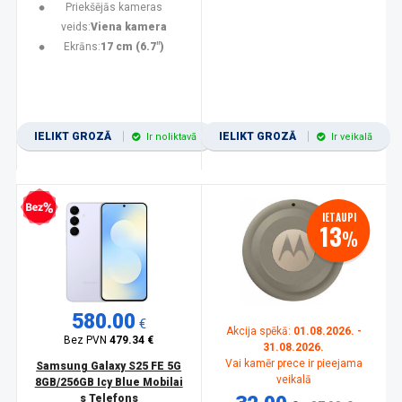
Priekšējās kameras
veids:
Viena kamera
Ekrāns:
17 cm (6.7")
IELIKT GROZĀ
IELIKT GROZĀ
Ir noliktavā
Ir veikalā
zprocentu kredīts
IETAUPI
13
%
580.00
€
Akcija spēkā:
01.08.2026. -
Bez PVN
479.34 €
31.08.2026.
Vai kamēr prece ir pieejama
Samsung Galaxy S25 FE 5G
veikalā
8GB/256GB Icy Blue Mobilai
s Telefons