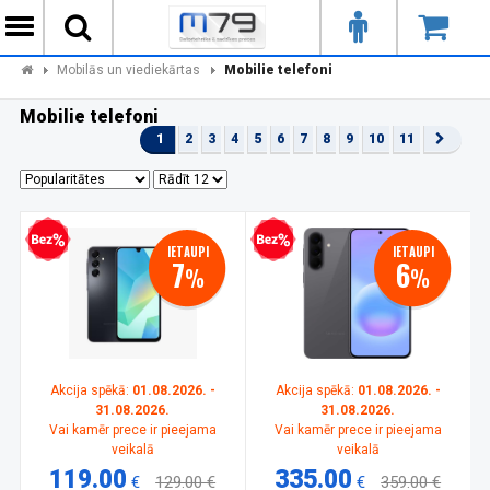
Mobilās un viediekārtas
Mobilie telefoni
Mobilie telefoni
1
2
3
4
5
6
7
8
9
10
11
zprocentu kredīts
Bezprocentu kredīts
IETAUPI
IETAUPI
7
6
%
%
Akcija spēkā:
01.08.2026. -
Akcija spēkā:
01.08.2026. -
31.08.2026.
31.08.2026.
Vai kamēr prece ir pieejama
Vai kamēr prece ir pieejama
veikalā
veikalā
119.00
335.00
€
129.00 €
€
359.00 €