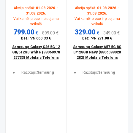
Akcija spēkā:
01.08.2026. -
Akcija spēkā:
01.08.2026. -
31.08.2026.
31.08.2026.
Vai kamēr prece ir pieejama
Vai kamēr prece ir pieejama
veikalā
veikalā
799.00
329.00
€
899.00 €
€
349.00 €
Bez PVN
660.33 €
Bez PVN
271.90 €
Samsung Galaxy S26 5G 12
Samsung Galaxy A57 5G 8G
GB/512GB White (88060978
B/128GB Navy (8806099028
27733) Mobilais Telefons
282) Mobilais Telefons
Ražotājs:
Samsung
Ražotājs:
Samsung