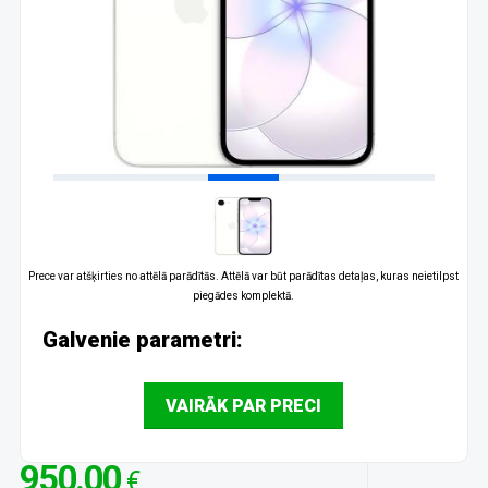
Prece var atšķirties no attēlā parādītās. Attēlā var būt parādītas detaļas, kuras neietilpst
piegādes komplektā.
Galvenie parametri:
VAIRĀK PAR PRECI
950.00
€