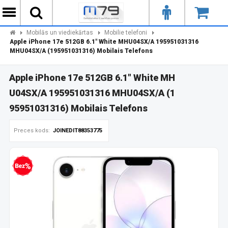
Mobilās un viediekārtas
Mobilie telefoni
Apple iPhone 17e 512GB 6.1" White MHU04SX/A 195951031316
MHU04SX/A (195951031316) Mobilais Telefons
Apple iPhone 17e 512GB 6.1" White MH
U04SX/A 195951031316 MHU04SX/A (1
95951031316) Mobilais Telefons
Preces kods:
JOINEDIT88353775
zprocentu kredīts