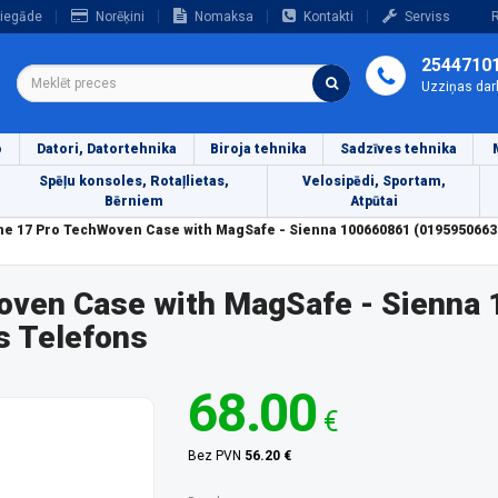
iegāde
Norēķini
Nomaksa
Kontakti
Serviss
R
2544710
Uzziņas dar
o
Datori, Datortehnika
Biroja tehnika
Sadzīves tehnika
Spēļu konsoles, Rotaļlietas,
Velosipēdi, Sportam,
Bērniem
Atpūtai
ne 17 Pro TechWoven Case with MagSafe - Sienna 100660861 (0195950663
oven Case with MagSafe - Sienna
s Telefons
68.00
€
Bez PVN
56.20 €