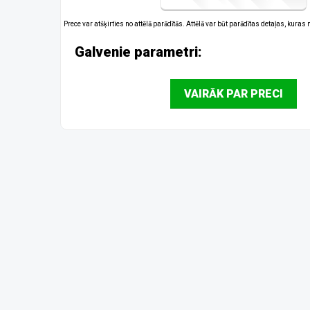
Prece var atšķirties no attēlā parādītās. Attēlā var būt parādītas detaļas, kuras
Galvenie parametri:
VAIRĀK PAR PRECI