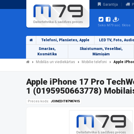
Garantija
P
Seko M79 soc. tīklos
Telefoni, Planšetes, Apple
LED TV, Foto, Audi
Smaržas,
Skaistumam, Veselībai,
Kosmētika
Māmiņām
Mobilās un viediekārtas
Mobilie telefoni
Apple iPho
Apple iPhone 17 Pro TechW
1 (0195950663778) Mobilai
Preces kods:
JOINEDIT87987415