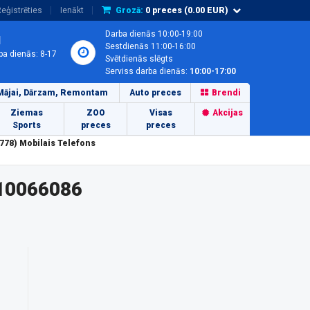
eģistrēties
Ienākt
Grozā:
0
preces (
0.00
EUR)
Darba dienās 10:00-19:00
1
Sestdienās 11:00-16:00
ba dienās: 8-17
Svētdienās slēgts
Serviss darba dienās:
10:00-17:00
Mājai, Dārzam, Remontam
Auto preces
Brendi
Ziemas
ZOO
Visas
Akcijas
Sports
preces
preces
778) Mobilais Telefons
 10066086