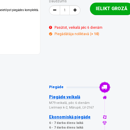
Daudzums
IELIKT GROZĀ
 neietilpst piegādes komplektā.
Pasūtot, veikalā pēc 6 dienām
Piegādātāja noliktavā (
> 10
)
Piegāde
Piegāde veikalā
M79 veikalā, pēc 6 dienām
Lielmaņi k-2, Mārupē, LV-2167
Ekonomiskā piegāde
6 - 7 darba dienu laikā
6 - 7 darba dienu laikā