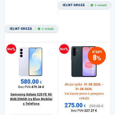
IELIKT GROZĀ
Ir veikalā
IELIKT GROZĀ
Ir veikalā
zprocentu kredīts
Bezprocentu kredīts
IETAUPI
8
%
580.00
€
Akcija spēkā:
01.08.2026. -
Bez PVN
479.34 €
31.08.2026.
Vai kamēr prece ir pieejama
Samsung Galaxy S25 FE 5G
veikalā
8GB/256GB Icy Blue Mobilai
s Telefons
275.00
€
299.00 €
Bez PVN
227.27 €