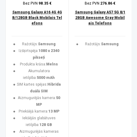
Bez PVN
98.35 €
Bez PVN
276.86 €
Samsung Galaxy A16 4G 4G
Samsung Galaxy A57 5G 8/1
B/128GB Black Mobilais Tel
28GB Awesome Gray Mobil
efons
ais Telefons
Ražotājs:
Samsung
Ražotājs:
Samsung
Izšķirtspēja:
1080 x 2340
pikseļi
Produkta krāsa:
Melns
Akumulatora
ietilpība:
5000 mAh
SIM kartes spējas:
Hibrīda
duālā SIM
Aizmugurējās kamera:
50
MP
Priekšējā kamera:
13 MP
Iekšējās glabātuves
ietilpība:
128 GB
Aizmugurējās kameras