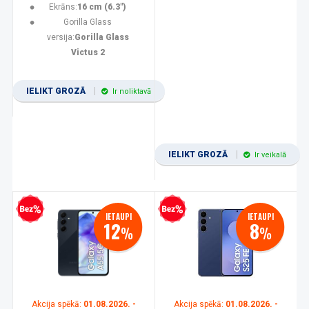
Ekrāns:
16 cm (6.3")
Gorilla Glass
versija:
Gorilla Glass
Victus 2
IELIKT GROZĀ
Ir noliktavā
IELIKT GROZĀ
Ir veikalā
zprocentu kredīts
Bezprocentu kredīts
IETAUPI
IETAUPI
12
8
%
%
Akcija spēkā:
01.08.2026. -
Akcija spēkā:
01.08.2026. -