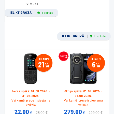
Victus+
IELIKT GROZĀ
Ir veikalā
IELIKT GROZĀ
Ir veikalā
Bezprocentu kredīts
IETAUPI
IETAUPI
21
6
%
%
Akcija spēkā:
01.08.2026. -
Akcija spēkā:
01.08.2026. -
31.08.2026.
31.08.2026.
Vai kamēr prece ir pieejama
Vai kamēr prece ir pieejama
veikalā
veikalā
22.00
279.00
€
28.00 €
€
299.00 €