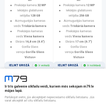
MP
MP
Priekšējā kamera:
32 MP
Priekšējā kamera:
12 MP
Iekšējās glabātuves
Iekšējās glabātuves
ietilpība:
128 GB
ietilpība:
256 GB
Aizmugurējās kameras
Aizmugurējās kameras
veids:
Trīskāršā kamera
veids:
Trīskāršā kamera
Priekšējās kameras
Priekšējās kameras
veids:
Viena kamera
veids:
Viena kamera
Ekrāns:
16,8 cm (6.6")
Ekrāns:
17 cm (6.7")
Gorilla Glass
Gorilla Glass
versija:
Gorilla Glass
versija:
Gorilla Glass
Victus+
Victus+
IELIKT GROZĀ
IELIKT GROZĀ
Ir veikalā
Ir noliktavā
Ir trīs galvenie sīkfailu veidi, kuriem mēs sekojam m79.lv
1
2
3
4
5
6
7
8
9
10
11
mājas lapā.
Popularitātes
Rādīt 12
Pārlūkojot vietni, jūs akceptējiet nepieciešamo sīkfailu lietošanu. Jūs
varat akceptēt arī citu sīkfailu lietošanu.