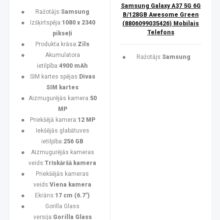
Samsung Galaxy A37 5G 6G
Ražotājs:
Samsung
B/128GB Awesome Green
Izšķirtspēja:
1080 x 2340
(8806099035426) Mobilais
Telefons
pikseļi
Produkta krāsa:
Zils
Akumulatora
Ražotājs:
Samsung
ietilpība:
4900 mAh
SIM kartes spējas:
Divas
SIM kartes
Aizmugurējās kamera:
50
MP
Priekšējā kamera:
12 MP
Iekšējās glabātuves
ietilpība:
256 GB
Aizmugurējās kameras
veids:
Trīskāršā kamera
Priekšējās kameras
veids:
Viena kamera
Ekrāns:
17 cm (6.7")
Gorilla Glass
versija:
Gorilla Glass