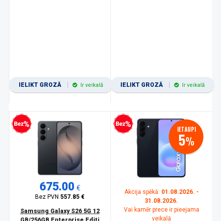
IELIKT GROZĀ
IELIKT GROZĀ
Ir veikalā
Ir veikalā
zprocentu kredīts
Bezprocentu kredīts
IETAUPI
5
%
675.00
€
Akcija spēkā:
01.08.2026. -
Bez PVN
557.85 €
31.08.2026.
Vai kamēr prece ir pieejama
Samsung Galaxy S26 5G 12
veikalā
GB/256GB Enterprise Editi