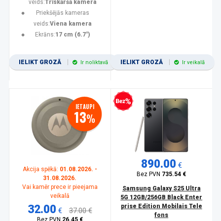
veids:
Trīskāršā kamera
Priekšējās kameras
veids:
Viena kamera
Ekrāns:
17 cm (6.7")
IELIKT GROZĀ
IELIKT GROZĀ
Ir noliktavā
Ir veikalā
Bezprocentu kredīts
IETAUPI
13
%
890.00
€
Akcija spēkā:
01.08.2026. -
Bez PVN
735.54 €
31.08.2026.
Vai kamēr prece ir pieejama
Samsung Galaxy S25 Ultra
veikalā
5G 12GB/256GB Black Enter
32.00
prise Edition Mobilais Tele
€
37.00 €
fons
Bez PVN
26.45 €