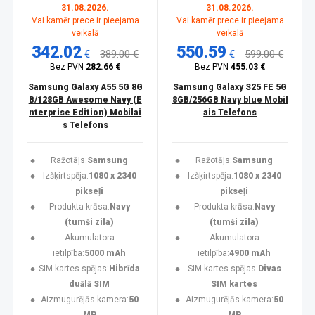
31.08.2026.
31.08.2026.
Vai kamēr prece ir pieejama
Vai kamēr prece ir pieejama
veikalā
veikalā
342.02
550.59
€
389.00 €
€
599.00 €
Bez PVN
282.66 €
Bez PVN
455.03 €
Samsung Galaxy A55 5G 8G
Samsung Galaxy S25 FE 5G
B/128GB Awesome Navy (E
8GB/256GB Navy blue Mobil
nterprise Edition) Mobilai
ais Telefons
s Telefons
Ražotājs:
Samsung
Ražotājs:
Samsung
Izšķirtspēja:
1080 x 2340
Izšķirtspēja:
1080 x 2340
pikseļi
pikseļi
Produkta krāsa:
Navy
Produkta krāsa:
Navy
(tumši zila)
(tumši zila)
Akumulatora
Akumulatora
ietilpība:
5000 mAh
ietilpība:
4900 mAh
SIM kartes spējas:
Hibrīda
SIM kartes spējas:
Divas
duālā SIM
SIM kartes
Aizmugurējās kamera:
50
Aizmugurējās kamera:
50