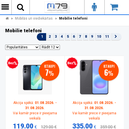
Mobilās un viediekārtas
Mobilie telefoni
Mobilie telefoni
1
2
3
4
5
6
7
8
9
10
11
zprocentu kredīts
Bezprocentu kredīts
IETAUPI
IETAUPI
7
6
%
%
Akcija spēkā:
01.08.2026. -
Akcija spēkā:
01.08.2026. -
31.08.2026.
31.08.2026.
Vai kamēr prece ir pieejama
Vai kamēr prece ir pieejama
veikalā
veikalā
119.00
335.00
€
129.00 €
€
359.00 €