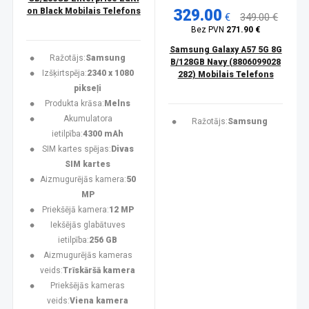
on Black Mobilais Telefons
329.00
€
349.00 €
Bez PVN
271.90 €
Samsung Galaxy A57 5G 8G
Ražotājs:
Samsung
B/128GB Navy (8806099028
Izšķirtspēja:
2340 x 1080
282) Mobilais Telefons
pikseļi
Produkta krāsa:
Melns
Akumulatora
Ražotājs:
Samsung
ietilpība:
4300 mAh
SIM kartes spējas:
Divas
SIM kartes
Aizmugurējās kamera:
50
MP
Priekšējā kamera:
12 MP
Iekšējās glabātuves
ietilpība:
256 GB
Aizmugurējās kameras
veids:
Trīskāršā kamera
Priekšējās kameras
veids:
Viena kamera