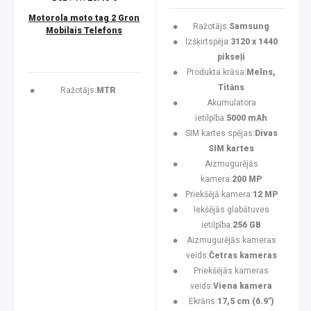
Motorola moto tag 2 Gron
Ražotājs:
Samsung
Mobilais Telefons
Izšķirtspēja:
3120 x 1440
pikseļi
Produkta krāsa:
Melns,
Titāns
Ražotājs:
MTR
Akumulatora
ietilpība:
5000 mAh
SIM kartes spējas:
Divas
SIM kartes
Aizmugurējās
kamera:
200 MP
Priekšējā kamera:
12 MP
Iekšējās glabātuves
ietilpība:
256 GB
Aizmugurējās kameras
veids:
Četras kameras
Priekšējās kameras
veids:
Viena kamera
Ekrāns:
17,5 cm (6.9")