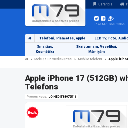
Garantija
P
Seko M79 soc. tīklos
Telefoni, Planšetes, Apple
LED TV, Foto, Audi
Smaržas,
Skaistumam, Veselībai,
Kosmētika
Māmiņām
Mobilās un viediekārtas
Mobilie telefoni
Apple iPho
Apple iPhone 17 (512GB) 
Telefons
Preces kods:
JOINEDIT88972511
Bezprocentu kredīts