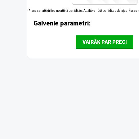
Prece var atšķirties no attēlā parādītās. Attēlā var būt parādītas detaļas, kuras
Galvenie parametri:
VAIRĀK PAR PRECI