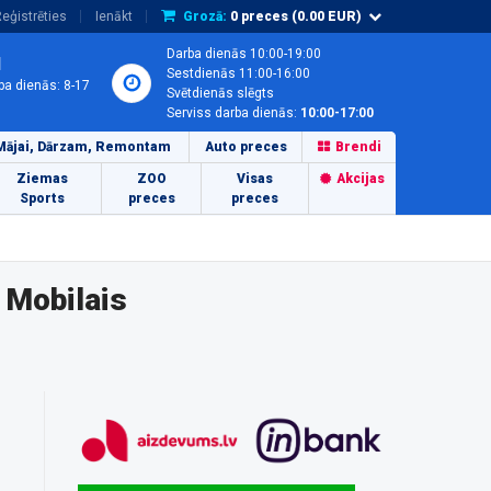
eģistrēties
Ienākt
Grozā:
0
preces (
0.00
EUR)
Darba dienās 10:00-19:00
1
Sestdienās 11:00-16:00
ba dienās: 8-17
Svētdienās slēgts
Serviss darba dienās:
10:00-17:00
Mājai, Dārzam, Remontam
Auto preces
Brendi
Ziemas
ZOO
Visas
Akcijas
Sports
preces
preces
 Mobilais