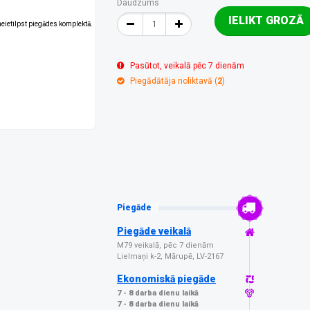
Daudzums
IELIKT GROZĀ
 neietilpst piegādes komplektā.
Pasūtot, veikalā pēc 7 dienām
Piegādātāja noliktavā (
2
)
Piegāde
Piegāde veikalā
M79 veikalā, pēc 7 dienām
Lielmaņi k-2, Mārupē, LV-2167
Ekonomiskā piegāde
7 - 8 darba dienu laikā
7 - 8 darba dienu laikā