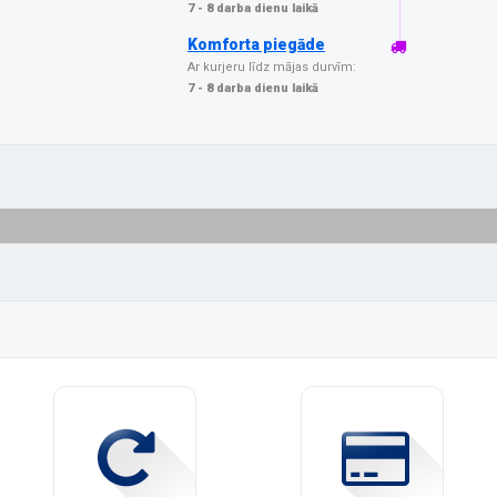
7 - 8 darba dienu laikā
Komforta piegāde
Ar kurjeru līdz mājas durvīm:
7 - 8 darba dienu laikā