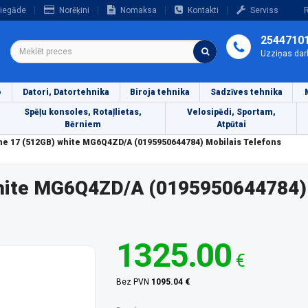
iegāde
Norēķini
Nomaksa
Kontakti
Serviss
R
2544710
Uzziņas dar
o
Datori, Datortehnika
Biroja tehnika
Sadzīves tehnika
Spēļu konsoles, Rotaļlietas,
Velosipēdi, Sportam,
Bērniem
Atpūtai
ne 17 (512GB) white MG6Q4ZD/A (0195950644784) Mobilais Telefons
white MG6Q4ZD/A (0195950644784)
1325.00
€
Bez PVN
1095.04 €