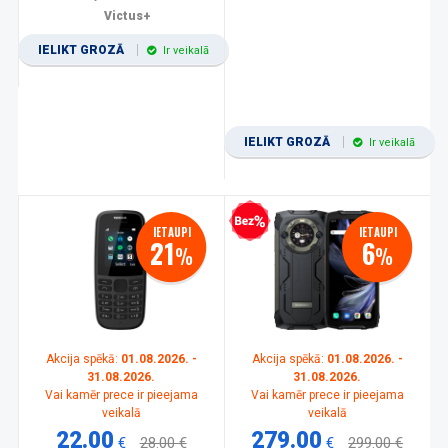
Victus+
IELIKT GROZĀ
Ir veikalā
IELIKT GROZĀ
Ir veikalā
Bezprocentu kredīts
IETAUPI
IETAUPI
21
6
%
%
Akcija spēkā:
01.08.2026. -
Akcija spēkā:
01.08.2026. -
31.08.2026.
31.08.2026.
Vai kamēr prece ir pieejama
Vai kamēr prece ir pieejama
veikalā
veikalā
22.00
279.00
€
28.00 €
€
299.00 €