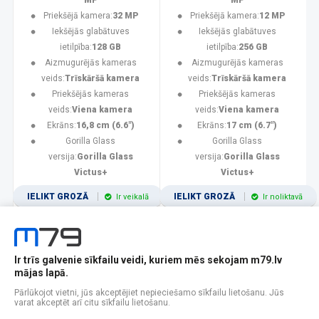
MP
MP
Priekšējā kamera:
32 MP
Priekšējā kamera:
12 MP
Iekšējās glabātuves
Iekšējās glabātuves
ietilpība:
128 GB
ietilpība:
256 GB
Aizmugurējās kameras
Aizmugurējās kameras
veids:
Trīskāršā kamera
veids:
Trīskāršā kamera
Priekšējās kameras
Priekšējās kameras
veids:
Viena kamera
veids:
Viena kamera
Ekrāns:
16,8 cm (6.6")
Ekrāns:
17 cm (6.7")
Gorilla Glass
Gorilla Glass
versija:
Gorilla Glass
versija:
Gorilla Glass
Victus+
Victus+
IELIKT GROZĀ
IELIKT GROZĀ
Ir veikalā
Ir noliktavā
Ir trīs galvenie sīkfailu veidi, kuriem mēs sekojam m79.lv
1
2
3
4
5
6
7
8
9
10
11
mājas lapā.
Popularitātes
Rādīt 12
Pārlūkojot vietni, jūs akceptējiet nepieciešamo sīkfailu lietošanu. Jūs
varat akceptēt arī citu sīkfailu lietošanu.