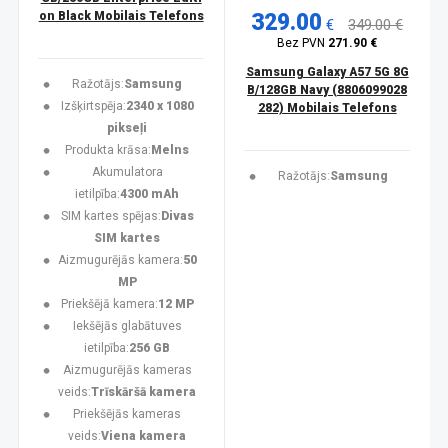
on Black Mobilais Telefons
329.00
€
349.00 €
Bez PVN
271.90 €
Samsung Galaxy A57 5G 8G
Ražotājs:
Samsung
B/128GB Navy (8806099028
Izšķirtspēja:
2340 x 1080
282) Mobilais Telefons
pikseļi
Produkta krāsa:
Melns
Akumulatora
Ražotājs:
Samsung
ietilpība:
4300 mAh
SIM kartes spējas:
Divas
SIM kartes
Aizmugurējās kamera:
50
MP
Priekšējā kamera:
12 MP
Iekšējās glabātuves
ietilpība:
256 GB
Aizmugurējās kameras
veids:
Trīskāršā kamera
Priekšējās kameras
veids:
Viena kamera