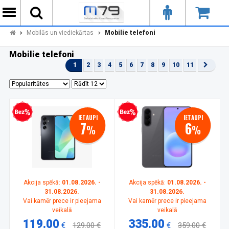
Mobilās un viediekārtas
Mobilie telefoni
Mobilie telefoni
1
2
3
4
5
6
7
8
9
10
11
zprocentu kredīts
Bezprocentu kredīts
IETAUPI
IETAUPI
7
6
%
%
Akcija spēkā:
01.08.2026. -
Akcija spēkā:
01.08.2026. -
31.08.2026.
31.08.2026.
Vai kamēr prece ir pieejama
Vai kamēr prece ir pieejama
veikalā
veikalā
119.00
335.00
€
129.00 €
€
359.00 €