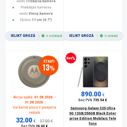
veids:
Trīskāršā kamera
Priekšējās kameras
veids:
Viena kamera
Ekrāns:
17 cm (6.7")
IELIKT GROZĀ
IELIKT GROZĀ
Ir noliktavā
Ir veikalā
Bezprocentu kredīts
IETAUPI
13
%
890.00
€
Akcija spēkā:
01.08.2026. -
Bez PVN
735.54 €
31.08.2026.
Vai kamēr prece ir pieejama
Samsung Galaxy S25 Ultra
veikalā
5G 12GB/256GB Black Enter
32.00
prise Edition Mobilais Tele
€
37.00 €
fons
Bez PVN
26.45 €