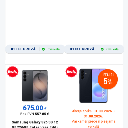
IELIKT GROZĀ
IELIKT GROZĀ
Ir veikalā
Ir veikalā
zprocentu kredīts
Bezprocentu kredīts
IETAUPI
5
%
675.00
€
Akcija spēkā:
01.08.2026. -
Bez PVN
557.85 €
31.08.2026.
Vai kamēr prece ir pieejama
Samsung Galaxy S26 5G 12
veikalā
GB/256GB Enterprise Editi