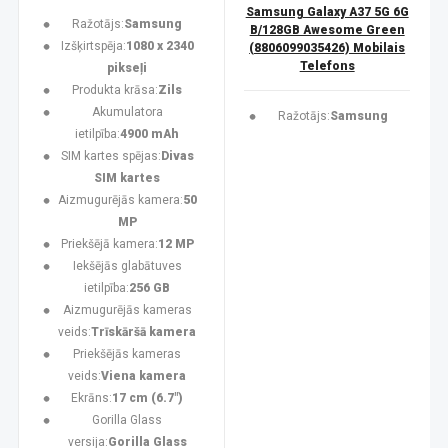
Samsung Galaxy A37 5G 6G
Ražotājs:
Samsung
B/128GB Awesome Green
Izšķirtspēja:
1080 x 2340
(8806099035426) Mobilais
Telefons
pikseļi
Produkta krāsa:
Zils
Akumulatora
Ražotājs:
Samsung
ietilpība:
4900 mAh
SIM kartes spējas:
Divas
SIM kartes
Aizmugurējās kamera:
50
MP
Priekšējā kamera:
12 MP
Iekšējās glabātuves
ietilpība:
256 GB
Aizmugurējās kameras
veids:
Trīskāršā kamera
Priekšējās kameras
veids:
Viena kamera
Ekrāns:
17 cm (6.7")
Gorilla Glass
versija:
Gorilla Glass