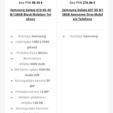
Bez PVN
98.35 €
Bez PVN
276.86 €
Samsung Galaxy A16 4G 4G
Samsung Galaxy A57 5G 8/1
B/128GB Black Mobilais Tel
28GB Awesome Gray Mobil
efons
ais Telefons
Ražotājs:
Samsung
Ražotājs:
Samsung
Izšķirtspēja:
1080 x 2340
pikseļi
Produkta krāsa:
Melns
Akumulatora
ietilpība:
5000 mAh
SIM kartes spējas:
Hibrīda
duālā SIM
Aizmugurējās kamera:
50
MP
Priekšējā kamera:
13 MP
Iekšējās glabātuves
ietilpība:
128 GB
Aizmugurējās kameras