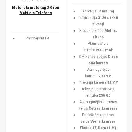
Motorola moto tag 2 Gron
Ražotājs:
Samsung
Mobilais Telefons
Izšķirtspēja:
3120 x 1440
pikseļi
Produkta krāsa:
Melns,
Titāns
Ražotājs:
MTR
Akumulatora
ietilpība:
5000 mAh
SIM kartes spējas:
Divas
SIM kartes
Aizmugurējās
kamera:
200 MP
Priekšējā kamera:
12 MP
Iekšējās glabātuves
ietilpība:
256 GB
Aizmugurējās kameras
veids:
Četras kameras
Priekšējās kameras
veids:
Viena kamera
Ekrāns:
17,5 cm (6.9")