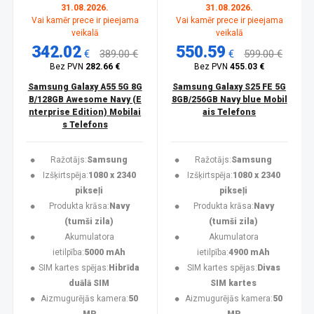
31.08.2026.
31.08.2026.
Vai kamēr prece ir pieejama
Vai kamēr prece ir pieejama
veikalā
veikalā
342.02
550.59
€
389.00 €
€
599.00 €
Bez PVN
282.66 €
Bez PVN
455.03 €
Samsung Galaxy A55 5G 8G
Samsung Galaxy S25 FE 5G
B/128GB Awesome Navy (E
8GB/256GB Navy blue Mobil
nterprise Edition) Mobilai
ais Telefons
s Telefons
Ražotājs:
Samsung
Ražotājs:
Samsung
Izšķirtspēja:
1080 x 2340
Izšķirtspēja:
1080 x 2340
pikseļi
pikseļi
Produkta krāsa:
Navy
Produkta krāsa:
Navy
(tumši zila)
(tumši zila)
Akumulatora
Akumulatora
ietilpība:
5000 mAh
ietilpība:
4900 mAh
SIM kartes spējas:
Hibrīda
SIM kartes spējas:
Divas
duālā SIM
SIM kartes
Aizmugurējās kamera:
50
Aizmugurējās kamera:
50