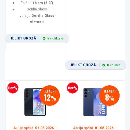
Ekrāns:
16 cm (6.3")
Gorilla Glass
versija:
Gorilla Glass
Victus 2
IELIKT GROZĀ
Ir noliktavā
IELIKT GROZĀ
Ir veikalā
zprocentu kredīts
Bezprocentu kredīts
IETAUPI
IETAUPI
12
8
%
%
Akcija spēkā:
01.08.2026. -
Akcija spēkā:
01.08.2026. -