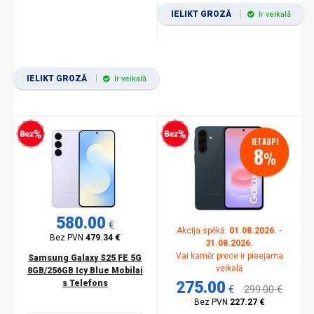
IELIKT GROZĀ
Ir veikalā
IELIKT GROZĀ
Ir veikalā
zprocentu kredīts
Bezprocentu kredīts
IETAUPI
8
%
580.00
€
Akcija spēkā:
01.08.2026. -
Bez PVN
479.34 €
31.08.2026.
Vai kamēr prece ir pieejama
Samsung Galaxy S25 FE 5G
veikalā
8GB/256GB Icy Blue Mobilai
s Telefons
275.00
€
299.00 €
Bez PVN
227.27 €