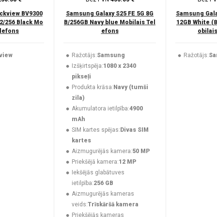
ckview BV9300
Samsung Galaxy S25 FE 5G 8G
Samsung Gala
2/256 Black Mo
B/256GB Navy blue Mobilais Tel
12GB White (
elefons
efons
obilai
view
Ražotājs:
Samsung
Ražotājs:
Sa
Izšķirtspēja:
1080 x 2340
pikseļi
Produkta krāsa:
Navy (tumši
zila)
Akumulatora ietilpība:
4900
mAh
SIM kartes spējas:
Divas SIM
kartes
Aizmugurējās kamera:
50 MP
Priekšējā kamera:
12 MP
Iekšējās glabātuves
ietilpība:
256 GB
Aizmugurējās kameras
veids:
Trīskāršā kamera
Priekšējās kameras