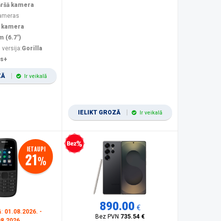
āršā kamera
kameras
 kamera
m (6.7")
 versija:
Gorilla
us+
ZĀ
Ir veikalā
IELIKT GROZĀ
Ir veikalā
Bezprocentu kredīts
IETAUPI
21
%
890.00
€
ā:
01.08.2026. -
Bez PVN
735.54 €
08.2026.