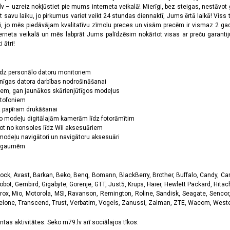
 – uzreiz nokļūstiet pie mums interneta veikalā! Mierīgi, bez steigas, nestāvot ga
et savu laiku, jo pirkumus variet veikt 24 stundas diennaktī, Jums ērtā laikā! Viss 
oši, jo mēs piedāvājam kvalitatīvu zīmolu preces un visām precēm ir vismaz 2 gad
erneta veikalā un mēs labprāt Jums palīdzēsim nokārtot visas ar preču garanti
 ātri!
īdz personālo datoru monitoriem
nīgas datora darbības nodrošināšanai
ņiem, gan jaunākos skārienjūtīgos modeļus
ktofoniem
dz papīram drukāšanai
o modeļu digitālajām kamerām līdz fotorāmītim
ot no konsoles līdz Wii aksesuāriem
odeļu navigātori un navigātoru aksesuāri
ām gaumēm
k, Avast, Barkan, Beko, Benq, Bomann, BlackBerry, Brother, Buffalo, Candy, Canon
obot, Gembird, Gigabyte, Gorenje, GTT, Just5, Krups, Haier, Hewlett Packard, Hitachi
rox, Mio, Motorola, MSI, Ravanson, Remington, Roline, Sandisk, Seagate, Sencor,
Telone, Transcend, Trust, Verbatim, Vogels, Zanussi, Zalman, ZTE, Wacom, Western
tas aktivitātes. Seko m79.lv arī sociālajos tīkos: