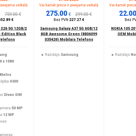
 pieejama veikalā
Vai kamēr prece ir pieejama veikalā
Vai kamēr prece
275.00
22.0
€
759.00 €
€
299.00 €
552.89 €
Bez PVN
227.27 €
Bez P
 S26 5G 12GB/2
Samsung Galaxy A37 5G 6GB/12
NOKIA 105 20
 Edition Black
8GB Awesome Green (8806099
OEM Mobil
Telefons
035426) Mobilais Telefons
ung
Ražotājs:
Samsung
Ražotājs:
No
0 x 1080
Melns
lpība:
4300
as:
Divas SIM
kamera:
50 MP
a:
12 MP
uves
kameras