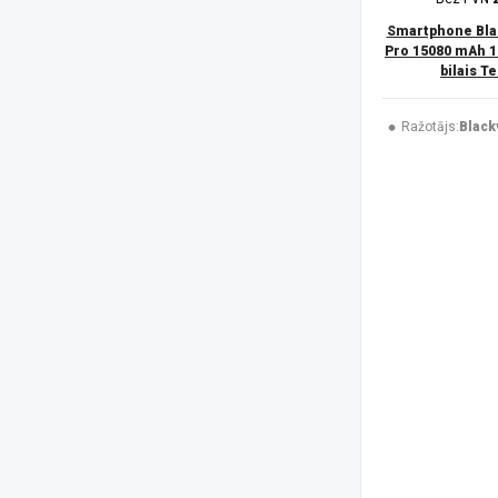
Trust
(1)
UleFone
(51)
Smartphone Bla
USAMS
(6)
Pro 15080 mAh 1
bilais T
V-TAC
(1)
XIAOMI
(50)
Xtorm
(2)
Ražotājs:
Black
ZTE
(7)
Platforma
Android
(182)
iOS
(45)
Izšķirtspēja
1080 x 2340 pikseļi
(44)
1080 x 2424 pikseļi
(4)
1080 x 2460 pikseļi
(1)
1087 x 2392 pikseļi
(4)
1116 x 2484 pikseļi
(2)
1260 x 2800 pikseļi
(3)
128 x 160 pikseļi
(3)