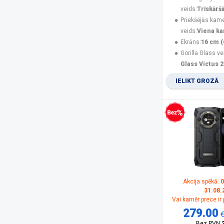
Nubia
(3)
veids:
Trīskārš
Olympia
(1)
Priekšējās kam
Oneplus
(3)
veids:
Viena k
Oppo
(2)
Ekrāns:
16 cm (
OukiTel
(27)
Gorilla Glass ve
Panasonic
(15)
Glass Victus 2
PanzerGlass
(17)
IELIKT GROZĀ
POCO
(21)
product
(11)
Realme
(12)
Rebeltec
(5)
Bezprocentu kredīts
Samsung
(161)
Samsung Smartphone
(5)
Savio
(1)
Sencor
(2)
Siemens
(1)
Sony
(1)
Akcija spēkā:
0
31.08.
SPIGEN
(10)
Vai kamēr prece ir
SPONGE
(2)
279.00
TCL
(1)
Bez PVN