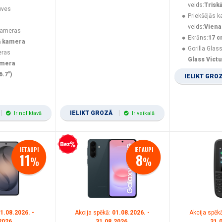
veids:
Trīsk
uves
Priekšējās 
veids:
Viena
kameras
Ekrāns:
17 c
ā kamera
Gorilla Glass
eras
Glass Vict
amera
6.7")
IELIKT GRO
IELIKT GROZĀ
Ir noliktavā
Ir veikalā
Bezprocentu kredīts
IETAUPI
IETAUPI
11
8
%
%
1.08.2026. -
Akcija spēkā:
01.08.2026. -
Akcija spēk
2026.
31.08.2026.
31.