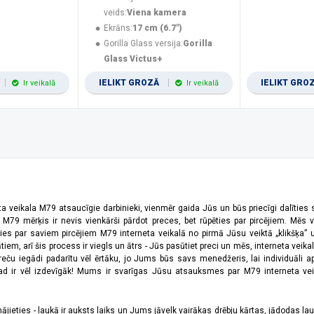
veids:
Viena kamera
Ekrāns:
17 cm (6.7")
Gorilla Glass versija:
Gorilla
Glass Victus+
IELIKT GROZĀ
IELIKT GRO
Ir veikalā
Ir veikalā
ta veikala M79 atsaucīgie darbinieki, vienmēr gaida Jūs un būs priecīgi dalīties
a M79 mērķis ir nevis vienkārši pārdot preces, bet rūpēties par pircējiem. Mēs 
ies par saviem pircējiem M79 interneta veikalā no pirmā Jūsu veiktā „klikšķa” u
 arī šis process ir viegls un ātrs - Jūs pasūtiet preci un mēs, interneta veikala
preču iegādi padarītu vēl ērtāku, jo Jums būs savs menedžeris, lai individuāli a
 ir vēl izdevīgāk! Mums ir svarīgas Jūsu atsauksmes par M79 interneta veikal
jieties - laukā ir auksts laiks un Jums jāvelk vairākas drēbju kārtas, jādodas laukā,