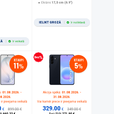
Ekrāns:
17,5 cm (6.9")
IELIKT GROZĀ
Ir noliktavā
ZĀ
Ir veikalā
Bezprocentu kredīts
IETAUPI
IETAUPI
11
5
%
%
ā:
01.08.2026. -
Akcija spēkā:
01.08.2026. -
08.2026.
31.08.2026.
 ir pieejama veikalā
Vai kamēr prece ir pieejama veikalā
0
329.00
€
899.00 €
€
349.00 €
VN
660.33 €
Bez PVN
271.90 €