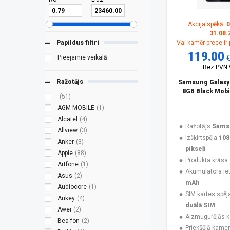
Akcija spēkā:
0
31.08.
Papildus filtri
Vai kamēr prece ir
119.00
Pieejamie veikalā
Bez PVN
Ražotājs
Samsung Galaxy
8GB Black Mobi
(51)
AGM MOBILE
(1)
Alcatel
(4)
Ražotājs:
Sams
Allview
(3)
Izšķirtspēja:
108
Anker
(3)
pikseļi
Apple
(88)
Produkta krāsa:
Artfone
(1)
Akumulatora ieti
Asus
(2)
mAh
Audiocore
(1)
SIM kartes spēj
Aukey
(4)
duālā SIM
Awei
(2)
Aizmugurējās 
Bea-fon
(2)
Priekšējā kamer