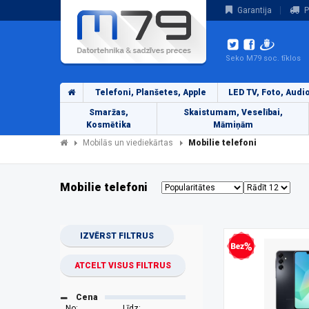
Garantija
P
Seko M79 soc. tīklos
Telefoni, Planšetes, Apple
LED TV, Foto, Audi
Smaržas,
Skaistumam, Veselībai,
Kosmētika
Māmiņām
Mobilās un viediekārtas
Mobilie telefoni
Mobilie telefoni
IZVĒRST FILTRUS
Bezprocentu kredīts
ATCELT VISUS FILTRUS
Cena
No:
Līdz: