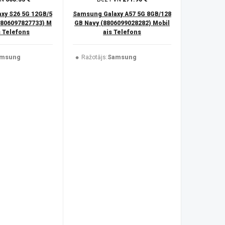
xy S26 5G 12GB/5
Samsung Galaxy A57 5G 8GB/128
8806097827733) M
GB Navy (8806099028282) Mobil
s Telefons
ais Telefons
msung
Ražotājs:
Samsung