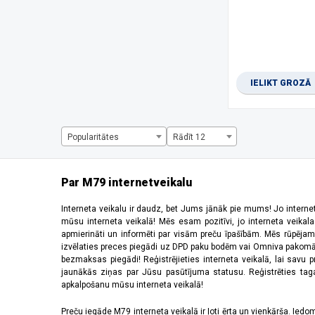
1280 x 720 pikseļi
(2)
1344 x 2992 pikseļi
(1)
1440 x 720 pikseļi
(3)
1600 x 720 pikseļi
(1)
1612 x 720 pikseļi
(1)
IELIKT GROZĀ
1650 x 720 pikseļi
(1)
1660 x 720 pikseļi
(2)
2184 x 1968 pikseļi
(5)
220 x 176 pikseļi
(2)
Popularitātes
Rādīt 12
2340 x 1080 pikseļi
(28)
2392 x 1080 pikseļi
(2)
240 x 320 pikseļi
(6)
Par M79 internetveikalu
2400 x 1080 pikseļi
(10)
2408 x 1080 pikseļi
(5)
Interneta veikalu ir daudz, bet Jums jānāk pie mums! Jo interne
mūsu interneta veikalā! Mēs esam pozitīvi, jo interneta veikal
2412 x 1080 pikseļi
(6)
apmierināti un informēti par visām preču īpašībām. Mēs rūpējam
2440 x 2240 pikseļi
(2)
izvēlaties preces piegādi uz DPD paku bodēm vai Omniva pakomātiem,
2448 x 1080 pikseļi
(1)
bezmaksas piegādi! Reģistrējieties interneta veikalā, lai savu 
2510 x 1156 pikseļi
(1)
jaunākās ziņas par Jūsu pasūtījuma statusu. Reģistrēties tagad
apkalpošanu mūsu interneta veikalā!
2520 x 1080 pikseļi
(4)
2532 x 1170 pikseļi
(11)
Preču iegāde M79 interneta veikalā ir ļoti ērta un vienkārša. Iedomā