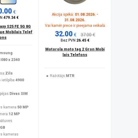
0.00
€
Akcija spēkā:
01.08.2026. -
VN
479.34 €
31.08.2026.
Vai kamēr prece ir pieejama veikalā
xy S25 FE 5G 8G
lue Mobilais Telef
32.00
€
37.00 €
ons
Bez PVN
26.45 €
Motorola moto tag 2 Gron Mobi
msung
lais Telefons
1080 x 2340
sa:
Zils
Ražotājs:
MTR
ietilpība:
4900
pējas:
Divas SIM
s kamera:
50 MP
mera:
12 MP
bātuves
 GB
ās kameras