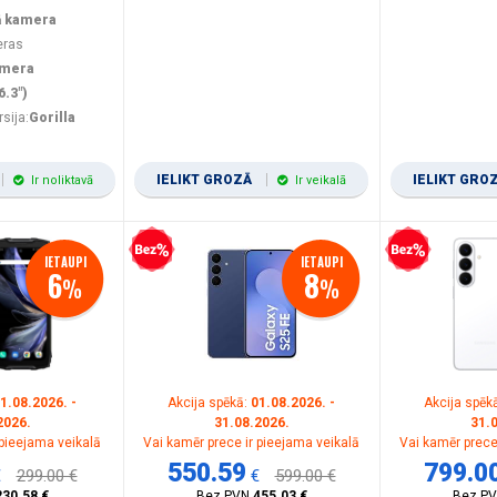
ā kamera
eras
amera
6.3")
rsija:
Gorilla
IELIKT GROZĀ
IELIKT GRO
Ir noliktavā
Ir veikalā
Bezprocentu kredīts
Bezprocentu kredīts
IETAUPI
IETAUPI
6
8
%
%
1.08.2026. -
Akcija spēkā:
01.08.2026. -
Akcija spēk
2026.
31.08.2026.
31.
 pieejama veikalā
Vai kamēr prece ir pieejama veikalā
Vai kamēr prece
550.59
799.0
€
299.00 €
€
599.00 €
230.58 €
Bez PVN
455.03 €
Bez P