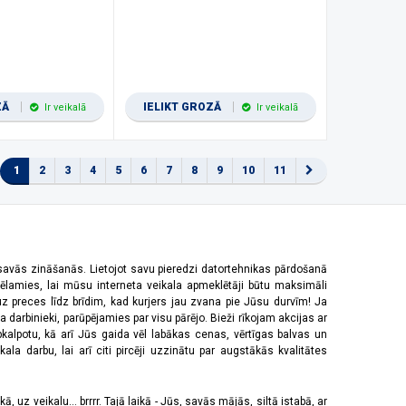
ZĀ
IELIKT GROZĀ
Ir veikalā
Ir veikalā
1
2
3
4
5
6
7
8
9
10
11
 savās zināšanās. Lietojot savu pieredzi datortehnikas pārdošanā
vēlamies, lai mūsu interneta veikala apmeklētāji būtu maksimāli
z preces līdz brīdim, kad kurjers jau zvana pie Jūsu durvīm! Ja
 darbinieki, parūpējamies par visu pārējo. Bieži rīkojam akcijas ar
pkalpotu, kā arī Jūs gaida vēl labākas cenas, vērtīgas balvas un
a darbu, lai arī citi pircēji uzzinātu par augstākās kvalitātes
 uz veikalu... brrrr. Tajā laikā - Jūs, savās mājās, siltā istabā, ar