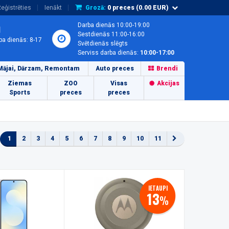
eģistrēties
Ienākt
Grozā:
0
preces (
0.00
EUR)
Darba dienās 10:00-19:00
1
Sestdienās 11:00-16:00
ba dienās: 8-17
Svētdienās slēgts
Serviss darba dienās:
10:00-17:00
Mājai, Dārzam, Remontam
Auto preces
Brendi
Ziemas
ZOO
Visas
Akcijas
Sports
preces
preces
1
2
3
4
5
6
7
8
9
10
11
IETAUPI
13
%