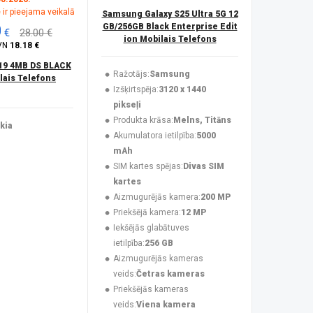
 ir pieejama veikalā
Samsung Galaxy S25 Ultra 5G 12
0
GB/256GB Black Enterprise Edit
€
28.00 €
ion Mobilais Telefons
VN
18.18 €
19 4MB DS BLACK
Ražotājs:
Samsung
ais Telefons
Izšķirtspēja:
3120 x 1440
pikseļi
Produkta krāsa:
Melns, Titāns
kia
Akumulatora ietilpība:
5000
mAh
SIM kartes spējas:
Divas SIM
kartes
Aizmugurējās kamera:
200 MP
Priekšējā kamera:
12 MP
Iekšējās glabātuves
ietilpība:
256 GB
Aizmugurējās kameras
veids:
Četras kameras
Priekšējās kameras
veids:
Viena kamera