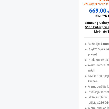
Vai kamēr prece ir
HONOR
(16)
669.00
Huawei
(4)
Infinix
(4)
Bez PVN
Jabra
(3)
Samsung Galaxy
Karl Lagerfeld
(3)
56GB Enterprise
Krusell
(1)
Mobilais 
Maclean
(1)
MAXCOM
(20)
Ražotājs:
Sams
MesMed
(1)
Izšķirtspēja:
234
Mitel
(4)
pikseļi
Motorola
(10)
Produkta krāsa:
Motorola Mobility
(3)
Akumulatora ieti
Motorola XT2621
(1)
mAh
MTR
(1)
SIM kartes spēj
MyPhone
(34)
kartes
Navilock
(1)
Aizmugurējās 
No name
(1)
Priekšējā kamer
Nokia
(16)
Iekšējās glabāt
NoName
(1)
ietilpība:
256 GB
Nothing
(8)
Aizmugurējās 