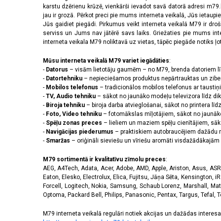
2556 x 1179 pikseļi
(14)
karstu dzērienu krūzē, vienkārši ievadot savā datorā adresi m79.lv
2608 x 1200 pikseļi
(2)
jau ir grozā. Pērkot preci pie mums interneta veikalā, Jūs ietaupi
2622 x 1206 pikseļi
(3)
Jūs gaidiet piegādi. Pirkumus veikt interneta veikalā M79 ir dr
serviss un Jums nav jātērē savs laiks. Griežaties pie mums int
2640 x 1080 pikseļi
(3)
interneta veikala M79 noliktavā uz vietas, tāpēc piegāde notiks ļoti
2670 x 1200 pikseļi
(4)
2712 x 1220 pikseļi
(9)
Mūsu interneta veikalā M79 variet iegādāties
:
2772 x 1280 pikseļi
(1)
-
Datorus
– visām lietotāju gaumēm – no M79, brenda datoriem l
2778 x 1284 pikseļi
(5)
-
Datortehniku
– nepieciešamos produktus nepārtrauktas un zibe
-
Mobilos telefonus
– tradicionālos mobilos telefonus ar tausti
2780 x 1264 pikseļi
(1)
-
TV, Audio tehniku
– sākot no jaunāko modeļu televizora līdz di
2796 x 1290 pikseļi
(9)
-
Biroja tehniku
– biroja darba atvieglošanai, sākot no printera lī
2800 x 1272 pikseļi
(1)
-
Foto, Video tehniku
– fotomākslas mīļotājiem, sākot no jaunāk
2800 x 1280 pikseļi
(2)
-
Spēļu zonas preces
– lieliem un maziem spēļu cienītājiem, sāk
2844 x 1260 pikseļi
(1)
-
Navigācijas piederumus
– praktiskiem autobraucējiem dažādu m
-
Smaržas
– oriģināli sieviešu un vīriešu aromāti visdažādākaj
2868 x 1320 pikseļi
(3)
3120 x 1440 pikseļi
(39)
M79 sortimentā ir kvalitatīvu zīmolu preces
:
320 x 240 pikseļi
(14)
AEG, A4Tech, Adata, Acer, Adobe, AMD, Apple, Ariston, Asus, ASRoc
3200 x 1140 pikseļi
(1)
Eaton, Elesko, Electrolux, Elica, Fujitsu, Jāņa Sēta, Kensington, iR
3200 x 1440 pikseļi
(1)
Forcell, Logitech, Nokia, Samsung, Schaub Lorenz, Marshall, Mat
Optoma, Packard Bell, Philips, Panasonic, Pentax, Targus, Tefal, 
720 x 1600 pikseļi
(2)
M79 interneta veikalā regulāri notiek akcijas un dažādas interesan
Skārienjūtīgais