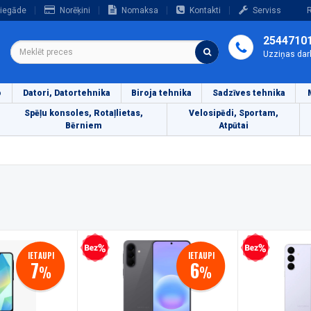
iegāde
Norēķini
Nomaksa
Kontakti
Serviss
R
2544710
Uzziņas dar
o
Datori, Datortehnika
Biroja tehnika
Sadzīves tehnika
Spēļu konsoles, Rotaļlietas,
Velosipēdi, Sportam,
Bērniem
Atpūtai
Bezprocentu kredīts
Bezprocentu kredīts
IETAUPI
IETAUPI
7
6
%
%