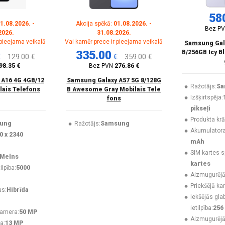
58
1.08.2026. -
Akcija spēkā:
01.08.2026. -
Bez P
2026.
31.08.2026.
 pieejama veikalā
Vai kamēr prece ir pieejama veikalā
Samsung Gala
335.00
B/256GB Icy B
€
129.00 €
€
359.00 €
98.35 €
Bez PVN
276.86 €
 A16 4G 4GB/12
Samsung Galaxy A57 5G 8/128G
Ražotājs:
Sa
lais Telefons
B Awesome Gray Mobilais Tele
Izšķirtspēja:
fons
pikseļi
Produkta krā
ung
Ražotājs:
Samsung
Akumulatora 
0 x 2340
mAh
SIM kartes s
Melns
kartes
lpība:
5000
Aizmugurējā
Priekšējā ka
as:
Hibrīda
Iekšējās gla
ietilpība:
256
kamera:
50 MP
Aizmugurēj
a:
13 MP