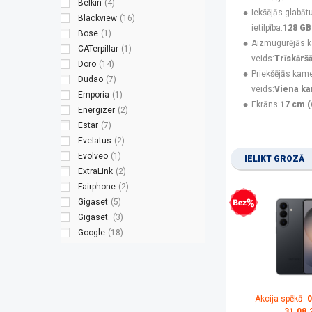
Belkin
(4)
Iekšējās glabāt
Blackview
(16)
ietilpība:
128 GB
Bose
(1)
Aizmugurējās 
CATerpillar
(1)
veids:
Trīskārš
Doro
(14)
Priekšējās kam
Dudao
(7)
veids:
Viena k
Emporia
(1)
Ekrāns:
17 cm (
Energizer
(2)
Estar
(7)
Evelatus
(2)
Evolveo
(1)
IELIKT GROZĀ
ExtraLink
(2)
Fairphone
(2)
Gigaset
(5)
Bezprocentu kredīts
Gigaset.
(3)
Google
(18)
Green Cell
(1)
Guess
(3)
Hammer
(8)
HMD
(9)
Akcija spēkā:
0
HMD Global
(2)
31.08.