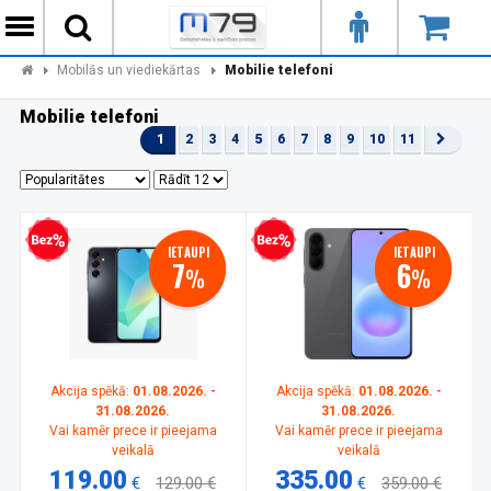
Mobilās un viediekārtas
Mobilie telefoni
Mobilie telefoni
1
2
3
4
5
6
7
8
9
10
11
zprocentu kredīts
Bezprocentu kredīts
IETAUPI
IETAUPI
7
6
%
%
Akcija spēkā:
01.08.2026. -
Akcija spēkā:
01.08.2026. -
31.08.2026.
31.08.2026.
Vai kamēr prece ir pieejama
Vai kamēr prece ir pieejama
veikalā
veikalā
119.00
335.00
€
129.00 €
€
359.00 €