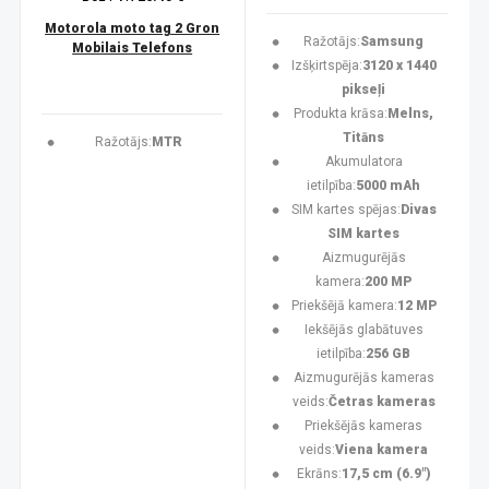
Motorola moto tag 2 Gron
Ražotājs:
Samsung
Mobilais Telefons
Izšķirtspēja:
3120 x 1440
pikseļi
Produkta krāsa:
Melns,
Titāns
Ražotājs:
MTR
Akumulatora
ietilpība:
5000 mAh
SIM kartes spējas:
Divas
SIM kartes
Aizmugurējās
kamera:
200 MP
Priekšējā kamera:
12 MP
Iekšējās glabātuves
ietilpība:
256 GB
Aizmugurējās kameras
veids:
Četras kameras
Priekšējās kameras
veids:
Viena kamera
Ekrāns:
17,5 cm (6.9")