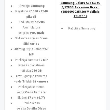
Samsung Galaxy A37 5G 6G
Ražotājs:
Samsung
B/128GB Awesome Green
Izšķirtspēja:
1080 x 2340
(8806099035426) Mobilais
Telefons
pikseļi
Produkta krāsa:
Zils
Akumulatora
Ražotājs:
Samsung
ietilpība:
4900 mAh
SIM kartes spējas:
Divas
SIM kartes
Aizmugurējās kamera:
50
MP
Priekšējā kamera:
12 MP
Iekšējās glabātuves
ietilpība:
256 GB
Aizmugurējās kameras
veids:
Trīskāršā kamera
Priekšējās kameras
veids:
Viena kamera
Ekrāns:
17 cm (6.7")
Gorilla Glass
versija:
Gorilla Glass