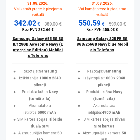
31.08.2026.
31.08.2026.
Vai kamēr prece ir pieejama
Vai kamēr prece ir pieejama
veikalā
veikalā
342.02
550.59
€
389.00 €
€
599.00 €
Bez PVN
282.66 €
Bez PVN
455.03 €
Samsung Galaxy A55 5G 8G
Samsung Galaxy S25 FE 5G
B/128GB Awesome Navy (E
8GB/256GB Navy blue Mobil
nterprise Edition) Mobilai
ais Telefons
s Telefons
Ražotājs:
Samsung
Ražotājs:
Samsung
Izšķirtspēja:
1080 x 2340
Izšķirtspēja:
1080 x 2340
pikseļi
pikseļi
Produkta krāsa:
Navy
Produkta krāsa:
Navy
(tumši zila)
(tumši zila)
Akumulatora
Akumulatora
ietilpība:
5000 mAh
ietilpība:
4900 mAh
SIM kartes spējas:
Hibrīda
SIM kartes spējas:
Divas
duālā SIM
SIM kartes
Aizmugurējās kamera:
50
Aizmugurējās kamera:
50