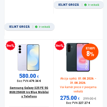
IELIKT GROZĀ
Ir veikalā
IELIKT GROZĀ
Ir veikalā
zprocentu kredīts
Bezprocentu kredīts
IETAUPI
8
%
580.00
€
Akcija spēkā:
01.08.2026. -
Bez PVN
479.34 €
31.08.2026.
Vai kamēr prece ir pieejama
Samsung Galaxy S25 FE 5G
veikalā
8GB/256GB Icy Blue Mobilai
s Telefons
275.00
€
299.00 €
Bez PVN
227.27 €