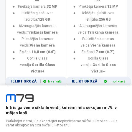
MP
MP
Priekšējā kamera:
32 MP
Priekšējā kamera:
12 MP
Iekšējās glabātuves
Iekšējās glabātuves
ietilpība:
128 GB
ietilpība:
256 GB
Aizmugurējās kameras
Aizmugurējās kameras
veids:
Trīskāršā kamera
veids:
Trīskāršā kamera
Priekšējās kameras
Priekšējās kameras
veids:
Viena kamera
veids:
Viena kamera
Ekrāns:
16,8 cm (6.6")
Ekrāns:
17 cm (6.7")
Gorilla Glass
Gorilla Glass
versija:
Gorilla Glass
versija:
Gorilla Glass
Victus+
Victus+
IELIKT GROZĀ
IELIKT GROZĀ
Ir veikalā
Ir noliktavā
Ir trīs galvenie sīkfailu veidi, kuriem mēs sekojam m79.lv
1
2
3
4
5
6
7
8
9
10
11
mājas lapā.
Popularitātes
Rādīt 12
Pārlūkojot vietni, jūs akceptējiet nepieciešamo sīkfailu lietošanu. Jūs
varat akceptēt arī citu sīkfailu lietošanu.