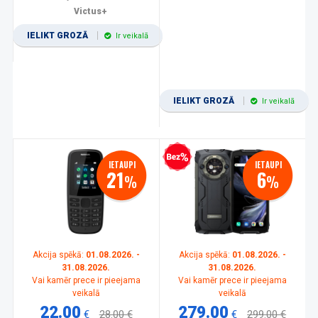
Victus+
IELIKT GROZĀ
Ir veikalā
IELIKT GROZĀ
Ir veikalā
Bezprocentu kredīts
IETAUPI
IETAUPI
21
6
%
%
Akcija spēkā:
01.08.2026. -
Akcija spēkā:
01.08.2026. -
31.08.2026.
31.08.2026.
Vai kamēr prece ir pieejama
Vai kamēr prece ir pieejama
veikalā
veikalā
22.00
279.00
€
28.00 €
€
299.00 €