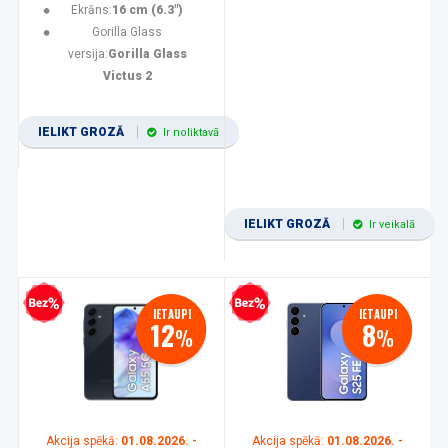
Ekrāns:
16 cm (6.3")
Gorilla Glass
versija:
Gorilla Glass
Victus 2
IELIKT GROZĀ
Ir noliktavā
IELIKT GROZĀ
Ir veikalā
zprocentu kredīts
Bezprocentu kredīts
IETAUPI
IETAUPI
12
8
%
%
Akcija spēkā:
01.08.2026. -
Akcija spēkā:
01.08.2026. -