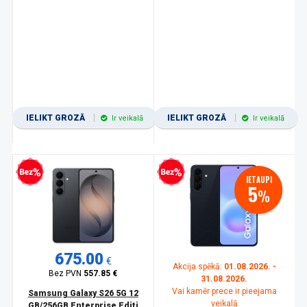
IELIKT GROZĀ
IELIKT GROZĀ
Ir veikalā
Ir veikalā
zprocentu kredīts
Bezprocentu kredīts
IETAUPI
5
%
675.00
€
Akcija spēkā:
01.08.2026. -
Bez PVN
557.85 €
31.08.2026.
Vai kamēr prece ir pieejama
Samsung Galaxy S26 5G 12
veikalā
GB/256GB Enterprise Editi