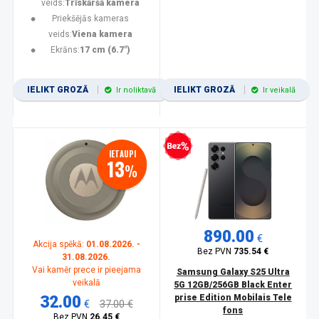
veids:
Trīskāršā kamera
Priekšējās kameras
veids:
Viena kamera
Ekrāns:
17 cm (6.7")
IELIKT GROZĀ
IELIKT GROZĀ
Ir noliktavā
Ir veikalā
Bezprocentu kredīts
IETAUPI
13
%
890.00
€
Akcija spēkā:
01.08.2026. -
Bez PVN
735.54 €
31.08.2026.
Vai kamēr prece ir pieejama
Samsung Galaxy S25 Ultra
veikalā
5G 12GB/256GB Black Enter
32.00
prise Edition Mobilais Tele
€
37.00 €
fons
Bez PVN
26.45 €