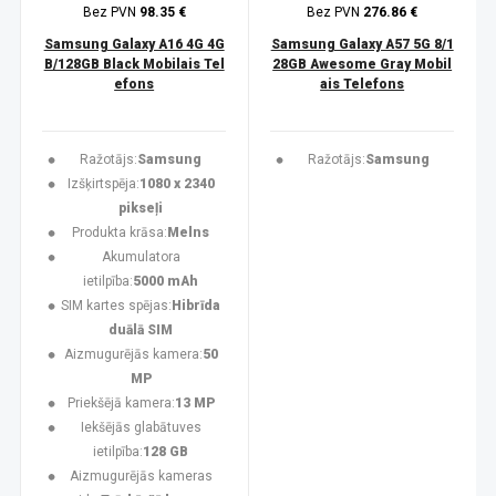
Bez PVN
98.35 €
Bez PVN
276.86 €
Samsung Galaxy A16 4G 4G
Samsung Galaxy A57 5G 8/1
B/128GB Black Mobilais Tel
28GB Awesome Gray Mobil
efons
ais Telefons
Ražotājs:
Samsung
Ražotājs:
Samsung
Izšķirtspēja:
1080 x 2340
pikseļi
Produkta krāsa:
Melns
Akumulatora
ietilpība:
5000 mAh
SIM kartes spējas:
Hibrīda
duālā SIM
Aizmugurējās kamera:
50
MP
Priekšējā kamera:
13 MP
Iekšējās glabātuves
ietilpība:
128 GB
Aizmugurējās kameras