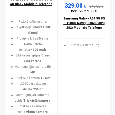
on Black Mobilais Telefons
329.00
€
349.00 €
Bez PVN
271.90 €
Samsung Galaxy A57 5G 8G
Ražotājs:
Samsung
B/128GB Navy (8806099028
Izšķirtspēja:
2340 x 1080
282) Mobilais Telefons
pikseļi
Produkta krāsa:
Melns
Akumulatora
Ražotājs:
Samsung
ietilpība:
4300 mAh
SIM kartes spējas:
Divas
SIM kartes
Aizmugurējās kamera:
50
MP
Priekšējā kamera:
12 MP
Iekšējās glabātuves
ietilpība:
256 GB
Aizmugurējās kameras
veids:
Trīskāršā kamera
Priekšējās kameras
veids:
Viena kamera