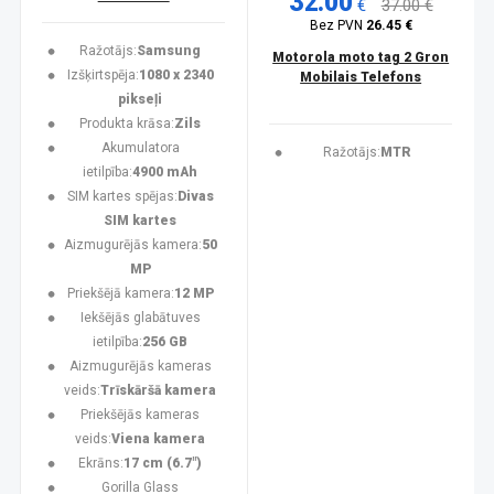
32.00
€
37.00 €
Bez PVN
26.45 €
Ražotājs:
Samsung
Motorola moto tag 2 Gron
Izšķirtspēja:
1080 x 2340
Mobilais Telefons
pikseļi
Produkta krāsa:
Zils
Akumulatora
Ražotājs:
MTR
ietilpība:
4900 mAh
SIM kartes spējas:
Divas
SIM kartes
Aizmugurējās kamera:
50
MP
Priekšējā kamera:
12 MP
Iekšējās glabātuves
ietilpība:
256 GB
Aizmugurējās kameras
veids:
Trīskāršā kamera
Priekšējās kameras
veids:
Viena kamera
Ekrāns:
17 cm (6.7")
Gorilla Glass