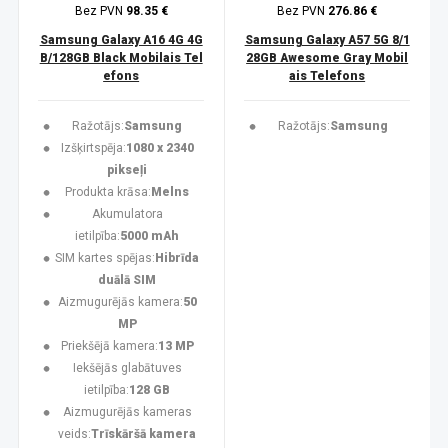
Bez PVN
98.35 €
Bez PVN
276.86 €
Samsung Galaxy A16 4G 4G
Samsung Galaxy A57 5G 8/1
B/128GB Black Mobilais Tel
28GB Awesome Gray Mobil
efons
ais Telefons
Ražotājs:
Samsung
Ražotājs:
Samsung
Izšķirtspēja:
1080 x 2340
pikseļi
Produkta krāsa:
Melns
Akumulatora
ietilpība:
5000 mAh
SIM kartes spējas:
Hibrīda
duālā SIM
Aizmugurējās kamera:
50
MP
Priekšējā kamera:
13 MP
Iekšējās glabātuves
ietilpība:
128 GB
Aizmugurējās kameras
veids:
Trīskāršā kamera