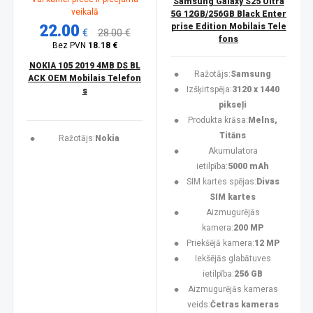
Samsung Galaxy S25 Ultra
veikalā
5G 12GB/256GB Black Enter
22.00
prise Edition Mobilais Tele
€
28.00 €
fons
Bez PVN
18.18 €
NOKIA 105 2019 4MB DS BL
Ražotājs:
Samsung
ACK OEM Mobilais Telefon
Izšķirtspēja:
3120 x 1440
s
pikseļi
Produkta krāsa:
Melns,
Titāns
Ražotājs:
Nokia
Akumulatora
ietilpība:
5000 mAh
SIM kartes spējas:
Divas
SIM kartes
Aizmugurējās
kamera:
200 MP
Priekšējā kamera:
12 MP
Iekšējās glabātuves
ietilpība:
256 GB
Aizmugurējās kameras
veids:
Četras kameras