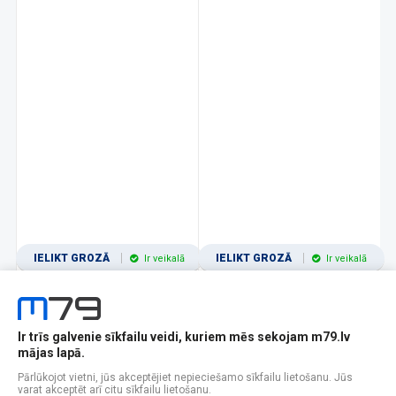
IELIKT GROZĀ
IELIKT GROZĀ
Ir veikalā
Ir veikalā
Ir trīs galvenie sīkfailu veidi, kuriem mēs sekojam m79.lv
1
2
3
4
5
6
7
8
9
10
11
mājas lapā.
Popularitātes
Rādīt 12
Pārlūkojot vietni, jūs akceptējiet nepieciešamo sīkfailu lietošanu. Jūs
varat akceptēt arī citu sīkfailu lietošanu.