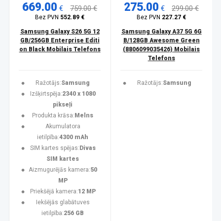
669.00
275.00
€
759.00 €
€
299.00 €
Bez PVN
552.89 €
Bez PVN
227.27 €
Samsung Galaxy S26 5G 12
Samsung Galaxy A37 5G 6G
GB/256GB Enterprise Editi
B/128GB Awesome Green
on Black Mobilais Telefons
(8806099035426) Mobilais
Telefons
Ražotājs:
Samsung
Ražotājs:
Samsung
Izšķirtspēja:
2340 x 1080
pikseļi
Produkta krāsa:
Melns
Akumulatora
ietilpība:
4300 mAh
SIM kartes spējas:
Divas
SIM kartes
Aizmugurējās kamera:
50
MP
Priekšējā kamera:
12 MP
Iekšējās glabātuves
ietilpība:
256 GB