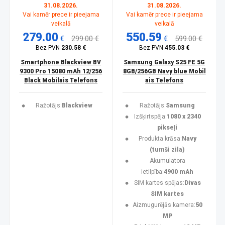
31.08.2026.
31.08.2026.
Vai kamēr prece ir pieejama
Vai kamēr prece ir pieejama
veikalā
veikalā
279.00
550.59
€
299.00 €
€
599.00 €
Bez PVN
230.58 €
Bez PVN
455.03 €
Smartphone Blackview BV
Samsung Galaxy S25 FE 5G
9300 Pro 15080 mAh 12/256
8GB/256GB Navy blue Mobil
Black Mobilais Telefons
ais Telefons
Ražotājs:
Blackview
Ražotājs:
Samsung
Izšķirtspēja:
1080 x 2340
pikseļi
Produkta krāsa:
Navy
(tumši zila)
Akumulatora
ietilpība:
4900 mAh
SIM kartes spējas:
Divas
SIM kartes
Aizmugurējās kamera:
50
MP