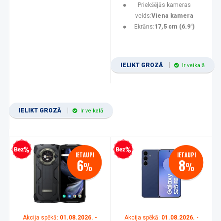
Priekšējās kameras
veids:
Viena kamera
Ekrāns:
17,5 cm (6.9")
IELIKT GROZĀ
Ir veikalā
IELIKT GROZĀ
Ir veikalā
zprocentu kredīts
Bezprocentu kredīts
IETAUPI
IETAUPI
6
8
%
%
Akcija spēkā:
01.08.2026. -
Akcija spēkā:
01.08.2026. -