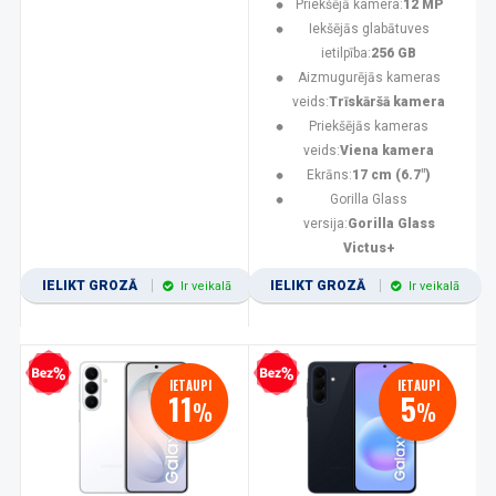
Priekšējā kamera:
12 MP
Iekšējās glabātuves
ietilpība:
256 GB
Aizmugurējās kameras
veids:
Trīskāršā kamera
Priekšējās kameras
veids:
Viena kamera
Ekrāns:
17 cm (6.7")
Gorilla Glass
versija:
Gorilla Glass
Victus+
IELIKT GROZĀ
IELIKT GROZĀ
Ir veikalā
Ir veikalā
zprocentu kredīts
Bezprocentu kredīts
IETAUPI
IETAUPI
11
5
%
%