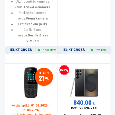
Aizmugurējās kameras
veids:
Trīskāršā kamera
Priekšējās kameras
veids:
Viena kamera
Ekrāns:
16 cm (6.3")
Gorilla Glass
versija:
Gorilla Glass
Victus 2
IELIKT GROZĀ
IELIKT GROZĀ
Ir noliktavā
Ir veikalā
Bezprocentu kredīts
IETAUPI
21
%
840.00
€
Akcija spēkā:
01.08.2026. -
Bez PVN
694.21 €
31.08.2026.
Vai kamēr prece ir pieejama