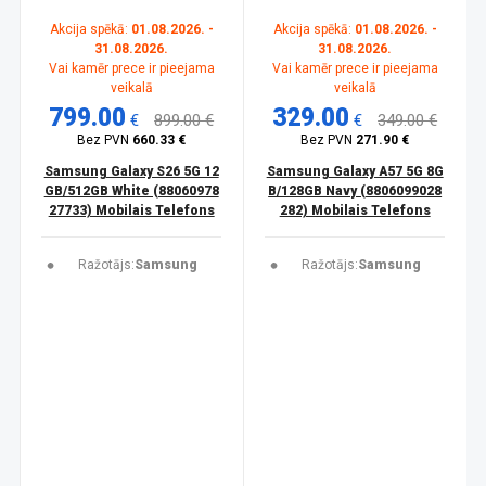
Akcija spēkā:
01.08.2026. -
Akcija spēkā:
01.08.2026. -
31.08.2026.
31.08.2026.
Vai kamēr prece ir pieejama
Vai kamēr prece ir pieejama
veikalā
veikalā
799.00
329.00
€
899.00 €
€
349.00 €
Bez PVN
660.33 €
Bez PVN
271.90 €
Samsung Galaxy S26 5G 12
Samsung Galaxy A57 5G 8G
GB/512GB White (88060978
B/128GB Navy (8806099028
27733) Mobilais Telefons
282) Mobilais Telefons
Ražotājs:
Samsung
Ražotājs:
Samsung