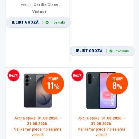
versija:
Gorilla Glass
Victus+
IELIKT GROZĀ
Ir veikalā
IELIKT GROZĀ
Ir veikalā
zprocentu kredīts
Bezprocentu kredīts
IETAUPI
IETAUPI
11
8
%
%
Akcija spēkā:
01.08.2026. -
Akcija spēkā:
01.08.2026. -
31.08.2026.
31.08.2026.
Vai kamēr prece ir pieejama
Vai kamēr prece ir pieejama
veikalā
veikalā