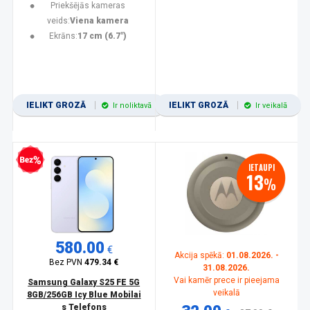
Priekšējās kameras
veids:
Viena kamera
Ekrāns:
17 cm (6.7")
IELIKT GROZĀ
IELIKT GROZĀ
Ir noliktavā
Ir veikalā
zprocentu kredīts
IETAUPI
13
%
580.00
€
Akcija spēkā:
01.08.2026. -
Bez PVN
479.34 €
31.08.2026.
Vai kamēr prece ir pieejama
Samsung Galaxy S25 FE 5G
veikalā
8GB/256GB Icy Blue Mobilai
s Telefons