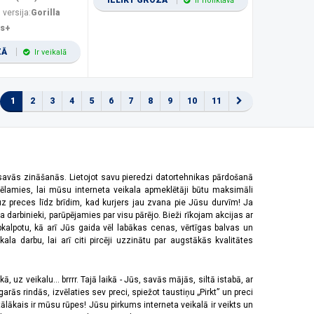
IELIKT GROZĀ
Ir noliktavā
 versija:
Gorilla
us+
ZĀ
Ir veikalā
1
2
3
4
5
6
7
8
9
10
11
 savās zināšanās. Lietojot savu pieredzi datortehnikas pārdošanā
vēlamies, lai mūsu interneta veikala apmeklētāji būtu maksimāli
z preces līdz brīdim, kad kurjers jau zvana pie Jūsu durvīm! Ja
 darbinieki, parūpējamies par visu pārējo. Bieži rīkojam akcijas ar
pkalpotu, kā arī Jūs gaida vēl labākas cenas, vērtīgas balvas un
a darbu, lai arī citi pircēji uzzinātu par augstākās kvalitātes
 uz veikalu... brrrr. Tajā laikā - Jūs, savās mājās, siltā istabā, ar
rās rindās, izvēlaties sev preci, spiežot taustiņu „Pirkt” un preci
tālākais ir mūsu rūpes! Jūsu pirkums interneta veikalā ir veikts un