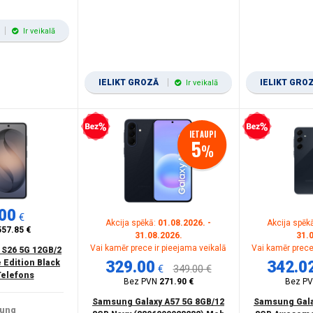
Ir veikalā
IELIKT GROZĀ
IELIKT GRO
Ir veikalā
Bezprocentu kredīts
Bezprocentu kredīts
IETAUPI
5
%
00
€
Akcija spēkā:
01.08.2026. -
Akcija spēk
557.85 €
31.08.2026.
31.
Vai kamēr prece ir pieejama veikalā
Vai kamēr prece
 S26 5G 12GB/2
 Edition Black
329.00
342.0
€
349.00 €
Telefons
Bez PVN
271.90 €
Bez P
Samsung Galaxy A57 5G 8GB/12
Samsung Gala
ung