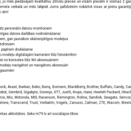
oši, jo mēs piedāvājam kvalitatīvu zīmolu preces un visām precēm ir vismaz 2 gad
erneta veikalā un mēs labprāt Jums palīdzēsim nokārtot visas ar preču garanti
 ātri!
īdz personālo datoru monitoriem
nīgas datora darbības nodrošināšanai
ņiem, gan jaunākos skārienjūtīgos modeļus
ktofoniem
dz papīram drukāšanai
o modeļu digitālajām kamerām līdz fotorāmītim
ot no konsoles līdz Wii aksesuāriem
odeļu navigātori un navigātoru aksesuāri
ām gaumēm
k, Avast, Barkan, Beko, Benq, Bomann, BlackBerry, Brother, Buffalo, Candy, Canon
obot, Gembird, Gigabyte, Gorenje, GTT, Just5, Krups, Haier, Hewlett Packard, Hitachi
rox, Mio, Motorola, MSI, Ravanson, Remington, Roline, Sandisk, Seagate, Sencor,
Telone, Transcend, Trust, Verbatim, Vogels, Zanussi, Zalman, ZTE, Wacom, Western
tas aktivitātes. Seko m79.lv arī sociālajos tīkos: