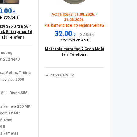
0.00
€
Akcija spēkā:
01.08.2026. -
VN
735.54 €
31.08.2026.
Vai kamēr prece ir pieejama veikalā
y S25 Ultra 5G 1
ck Enterprise Ed
32.00
€
37.00 €
ilais Telefons
Bez PVN
26.45 €
Motorola moto tag 2 Gron Mobi
msung
lais Telefons
3120 x 1440
sa:
Melns, Titāns
Ražotājs:
MTR
ietilpība:
5000
pējas:
Divas SIM
s kamera:
200 MP
mera:
12 MP
bātuves
 GB
ās kameras