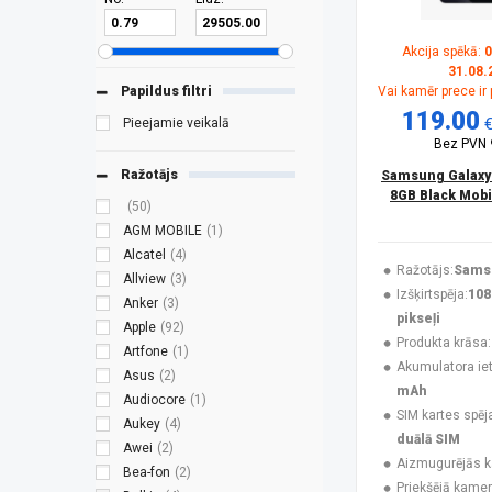
Akcija spēkā:
0
31.08.
Papildus filtri
Vai kamēr prece ir
119.00
Pieejamie veikalā
Bez PVN
Ražotājs
Samsung Galaxy
8GB Black Mobi
(50)
AGM MOBILE
(1)
Alcatel
(4)
Ražotājs:
Sams
Allview
(3)
Izšķirtspēja:
108
Anker
(3)
pikseļi
Apple
(92)
Produkta krāsa:
Artfone
(1)
Akumulatora ieti
Asus
(2)
mAh
Audiocore
(1)
SIM kartes spēj
Aukey
(4)
duālā SIM
Awei
(2)
Aizmugurējās 
Bea-fon
(2)
Priekšējā kamer