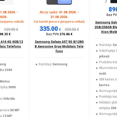
89
1.08.2026. -
Akcija spēkā:
01.08.2026. -
Bez P
2026.
31.08.2026.
 pieejama veikalā
Vai kamēr prece ir pieejama veikalā
Samsung Galax
335.00
2GB/256GB Bla
€
129.00 €
€
359.00 €
ition Mob
98.35 €
Bez PVN
276.86 €
 A16 4G 4GB/12
Samsung Galaxy A57 5G 8/128G
Ražotājs:
Sa
lais Telefons
B Awesome Gray Mobilais Tele
Izšķirtspēja:
fons
pikseļi
Produkta krā
ung
Ražotājs:
Samsung
Akumulatora 
0 x 2340
mAh
SIM kartes s
Melns
kartes
lpība:
5000
Aizmugurējā
Priekšējā ka
as:
Hibrīda
Iekšējās gla
ietilpība:
256
kamera:
50 MP
Aizmugurēj
a:
13 MP