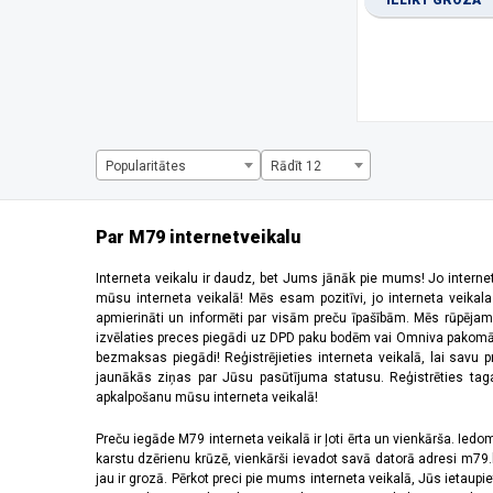
IELIKT GROZĀ
1334 x 750 pikseļi
(1)
1344 x 2992 pikseļi
(1)
1440 x 720 pikseļi
(3)
1600 x 720 pikseļi
(1)
1612 x 720 pikseļi
(1)
1650 x 720 pikseļi
(1)
1660 x 720 pikseļi
(2)
Popularitātes
Rādīt 12
2184 x 1968 pikseļi
(5)
220 x 176 pikseļi
(2)
2340 x 1080 pikseļi
(28)
Par M79 internetveikalu
2392 x 1080 pikseļi
(2)
240 x 320 pikseļi
(5)
Interneta veikalu ir daudz, bet Jums jānāk pie mums! Jo interne
mūsu interneta veikalā! Mēs esam pozitīvi, jo interneta veikal
2400 x 1080 pikseļi
(9)
apmierināti un informēti par visām preču īpašībām. Mēs rūpējam
2408 x 1080 pikseļi
(5)
izvēlaties preces piegādi uz DPD paku bodēm vai Omniva pakomātiem,
2412 x 1080 pikseļi
(6)
bezmaksas piegādi! Reģistrējieties interneta veikalā, lai savu 
2440 x 2240 pikseļi
(2)
jaunākās ziņas par Jūsu pasūtījuma statusu. Reģistrēties tagad
apkalpošanu mūsu interneta veikalā!
2448 x 1080 pikseļi
(1)
2510 x 1156 pikseļi
(1)
Preču iegāde M79 interneta veikalā ir ļoti ērta un vienkārša. Iedomā
2520 x 1080 pikseļi
(4)
karstu dzērienu krūzē, vienkārši ievadot savā datorā adresi m79.lv
2532 x 1170 pikseļi
(11)
jau ir grozā. Pērkot preci pie mums interneta veikalā, Jūs ietaupi