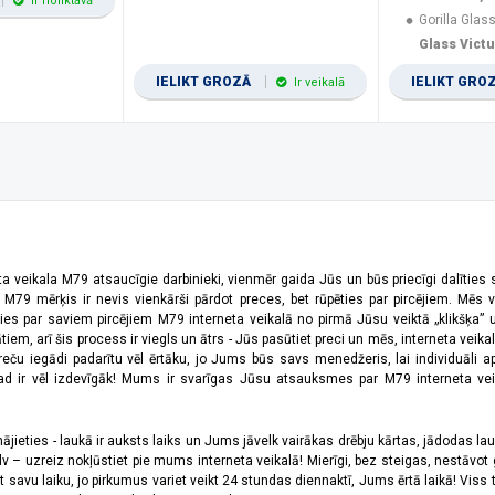
Ir noliktavā
Gorilla Glass
Glass Vict
IELIKT GROZĀ
IELIKT GRO
Ir veikalā
ta veikala M79 atsaucīgie darbinieki, vienmēr gaida Jūs un būs priecīgi dalīties
a M79 mērķis ir nevis vienkārši pārdot preces, bet rūpēties par pircējiem. Mēs 
ies par saviem pircējiem M79 interneta veikalā no pirmā Jūsu veiktā „klikšķa” u
 arī šis process ir viegls un ātrs - Jūs pasūtiet preci un mēs, interneta veikala
preču iegādi padarītu vēl ērtāku, jo Jums būs savs menedžeris, lai individuāli a
 ir vēl izdevīgāk! Mums ir svarīgas Jūsu atsauksmes par M79 interneta veikal
jieties - laukā ir auksts laiks un Jums jāvelk vairākas drēbju kārtas, jādodas laukā,
 – uzreiz nokļūstiet pie mums interneta veikalā! Mierīgi, bez steigas, nestāvot ga
et savu laiku, jo pirkumus variet veikt 24 stundas diennaktī, Jums ērtā laikā! Viss 