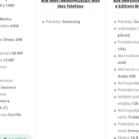
8GB Navy (8806099028282) Mob
8GB Awesome 
0 x 1080
ilais Telefons
e Edition) M
Melns
Ražotājs:
Samsung
Ražotājs:
Sa
lpība:
4300
Izšķirtspēja:
pikseļi
as:
Divas SIM
Produkta krā
zila)
kamera:
50 MP
Akumulatora 
a:
12 MP
mAh
uves
SIM kartes s
duālā SIM
kameras
Aizmugurējā
ā kamera
Priekšējā ka
eras
Iekšējās gla
amera
ietilpība:
128
6.3")
Aizmugurēj
rsija:
Gorilla
veids:
Trīsk
Priekšējās 
veids:
Viena
Ekrāns:
16,8