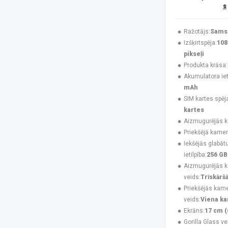
s
Huawei
(4)
Infinix
(4)
Jabra
(3)
Ražotājs:
Sams
Karl Lagerfeld
(3)
Izšķirtspēja:
108
Krusell
(1)
pikseļi
Maclean
(1)
Produkta krāsa:
MAXCOM
(20)
Akumulatora ieti
MesMed
(1)
mAh
Mitel
(4)
SIM kartes spēj
Motorola
(8)
kartes
Motorola Mobility
(2)
Aizmugurējās 
Motorola XT2621
(1)
Priekšējā kamer
MTR
(1)
Iekšējās glabāt
MyPhone
(34)
ietilpība:
256 GB
Navilock
(1)
Aizmugurējās 
No name
(1)
veids:
Trīskārš
Nokia
(16)
Priekšējās kam
NoName
(1)
veids:
Viena k
Nothing
(7)
Ekrāns:
17 cm (
Nubia
(3)
Gorilla Glass ve