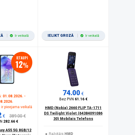
ZĀ
IELIKT GROZĀ
Ir veikalā
Ir veikalā
IETAUPI
12
%
74.00
€
ā:
01.08.2026. -
Bez PVN
61.16 €
08.2026.
 ir pieejama veikalā
HMD (Nokia) 2660 FLIP TA-1711
2
DS Twilight Violet (64384091086
€
389.00 €
30) Mobilais Telefons
VN
282.66 €
xy A55 5G 8GB/12
Ražotājs:
HMD