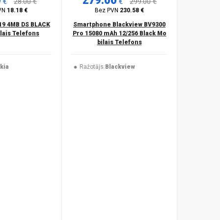
0
279.00
€
28.00 €
€
299.00 €
VN
18.18 €
Bez PVN
230.58 €
19 4MB DS BLACK
Smartphone Blackview BV9300
ais Telefons
Pro 15080 mAh 12/256 Black Mo
bilais Telefons
kia
Ražotājs:
Blackview