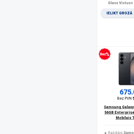
Olympia
(1)
Glass Victus+
Oneplus
(4)
IELIKT GROZĀ
Oppo
(2)
OukiTel
(26)
Panasonic
(15)
PanzerGlass
(17)
POCO
(20)
product
(11)
Realme
(11)
Bezprocentu kredīts
Rebeltec
(5)
Samsung
(166)
Samsung Smartphone
(5)
Savio
(1)
Sencor
(2)
675.
Siemens
(1)
Bez PVN
Sony
(1)
Samsung Galaxy
SPIGEN
(10)
56GB Enterprise
SPONGE
(2)
Mobilais 
TCL
(1)
Trust
(1)
Ražotājs:
Sams