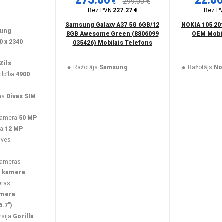
275.00
22.0
€
299.00 €
Bez PVN
227.27 €
Bez P
Samsung Galaxy A37 5G 6GB/12
NOKIA 105 20
ung
8GB Awesome Green (8806099
OEM Mobil
0 x 2340
035426) Mobilais Telefons
Zils
Ražotājs:
Samsung
Ražotājs:
No
lpība:
4900
as:
Divas SIM
kamera:
50 MP
a:
12 MP
uves
kameras
ā kamera
eras
amera
6.7")
rsija:
Gorilla