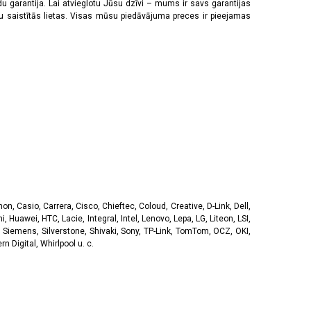
u garantija. Lai atvieglotu Jūsu dzīvi – mums ir savs garantijas
ju saistītās lietas. Visas mūsu piedāvājuma preces ir pieejamas
, Casio, Carrera, Cisco, Chieftec, Coloud, Creative, D-Link, Dell,
, Huawei, HTC, Lacie, Integral, Intel, Lenovo, Lepa, LG, Liteon, LSI,
 Siemens, Silverstone, Shivaki, Sony, TP-Link, TomTom, OCZ, OKI,
 Digital, Whirlpool u. c.