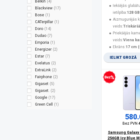
Belkin
(4)
Iekšējās glabāt
Blackview
(17)
ietilpība:
128 GB
Bose
(1)
Aizmugurējās 
CATerpillar
(1)
veids:
Trīskārš
Doro
(14)
Priekšējās kam
Dudao
(7)
veids:
Viena k
Emporia
(1)
Ekrāns:
17 cm (
Energizer
(2)
Estar
(7)
IELIKT GROZĀ
Evelatus
(2)
ExtraLink
(2)
Fairphone
(2)
Bezprocentu kredīts
Gigaset
(5)
Gigaset.
(2)
Google
(17)
Green Cell
(1)
Guess
(3)
580.
Hammer
(8)
Bez PVN
HMD
(9)
HMD Global
(2)
Samsung Galaxy 
256GB Icy Blue M
HONOR
(14)