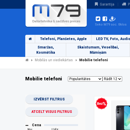
Garantija
P
Seko M79 soc. tīklos
Telefoni, Planšetes, Apple
LED TV, Foto, Audi
Smaržas,
Skaistumam, Veselībai,
Kosmētika
Māmiņām
Mobilās un viediekārtas
Mobilie telefoni
Mobilie telefoni
IZVĒRST FILTRUS
Bezprocentu kredīts
ATCELT VISUS FILTRUS
Cena
No:
Līdz: