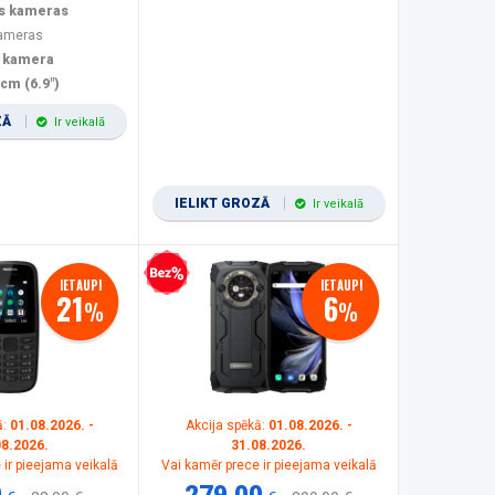
s kameras
kameras
 kamera
 cm (6.9")
ZĀ
Ir veikalā
IELIKT GROZĀ
Ir veikalā
Bezprocentu kredīts
IETAUPI
IETAUPI
21
6
%
%
ā:
01.08.2026. -
Akcija spēkā:
01.08.2026. -
08.2026.
31.08.2026.
 ir pieejama veikalā
Vai kamēr prece ir pieejama veikalā