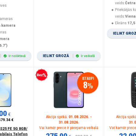
veids:
Četra
uves
Priekšējās 
veids:
Viena
kameras
Ekrāns:
17,5
ā kamera
eras
IELIKT GRO
amera
6.7")
IELIKT GROZĀ
Ir noliktavā
Ir veikalā
Bezprocentu kredīts
IETAUPI
8
%
00
€
Akcija spēkā:
01.08.2026. -
Akcija spēk
479.34 €
31.08.2026.
31.
Vai kamēr prece ir pieejama veikalā
Vai kamēr prece
S25 FE 5G 8GB/
obilais Telefon