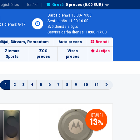
eģistrēties
Ienākt
Grozā:
0
preces (
0.00
EUR)
Darba dienās 10:00-19:00
1
Sestdienās 11:00-16:00
ba dienās: 8-17
Svētdienās slēgts
Serviss darba dienās:
10:00-17:00
Mājai, Dārzam, Remontam
Auto preces
Brendi
Ziemas
ZOO
Visas
Akcijas
Sports
preces
preces
1
2
3
4
5
6
7
8
9
10
11
IETAUPI
13
%