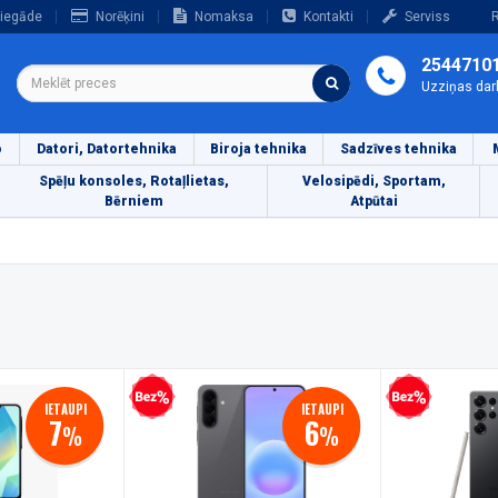
iegāde
Norēķini
Nomaksa
Kontakti
Serviss
R
2544710
Uzziņas dar
o
Datori, Datortehnika
Biroja tehnika
Sadzīves tehnika
Spēļu konsoles, Rotaļlietas,
Velosipēdi, Sportam,
Bērniem
Atpūtai
Bezprocentu kredīts
Bezprocentu kredīts
IETAUPI
IETAUPI
7
6
%
%