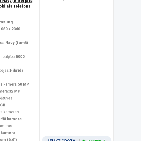
Navy (Enterpris
obilais Telefons
msung
1080 x 2340
sa:
Navy (tumši
ietilpība:
5000
pējas:
Hibrīda
s kamera:
50 MP
mera:
32 MP
bātuves
 GB
ās kameras
āršā kamera
kameras
 kamera
 cm (6.6")