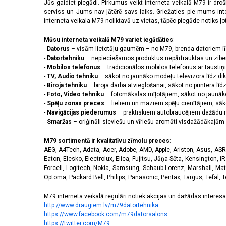
2556 x 1179 pikseļi
(14)
Jūs gaidiet piegādi. Pirkumus veikt interneta veikalā M79 ir dr
serviss un Jums nav jātērē savs laiks. Griežaties pie mums int
2608 x 1200 pikseļi
(2)
interneta veikala M79 noliktavā uz vietas, tāpēc piegāde notiks ļoti
2622 x 1206 pikseļi
(3)
2640 x 1080 pikseļi
(3)
Mūsu interneta veikalā M79 variet iegādāties
:
2670 x 1200 pikseļi
(3)
-
Datorus
– visām lietotāju gaumēm – no M79, brenda datoriem l
2712 x 1220 pikseļi
(8)
-
Datortehniku
– nepieciešamos produktus nepārtrauktas un zibe
-
Mobilos telefonus
– tradicionālos mobilos telefonus ar tausti
2772 x 1280 pikseļi
(1)
-
TV, Audio tehniku
– sākot no jaunāko modeļu televizora līdz di
2778 x 1284 pikseļi
(5)
-
Biroja tehniku
– biroja darba atvieglošanai, sākot no printera lī
2780 x 1264 pikseļi
(1)
-
Foto, Video tehniku
– fotomākslas mīļotājiem, sākot no jaunāk
2796 x 1290 pikseļi
(11)
-
Spēļu zonas preces
– lieliem un maziem spēļu cienītājiem, sāk
2800 x 1272 pikseļi
(1)
-
Navigācijas piederumus
– praktiskiem autobraucējiem dažādu m
-
Smaržas
– oriģināli sieviešu un vīriešu aromāti visdažādākaj
2800 x 1280 pikseļi
(2)
2844 x 1260 pikseļi
(1)
M79 sortimentā ir kvalitatīvu zīmolu preces
:
2868 x 1320 pikseļi
(3)
AEG, A4Tech, Adata, Acer, Adobe, AMD, Apple, Ariston, Asus, ASRoc
3120 x 1440 pikseļi
(42)
Eaton, Elesko, Electrolux, Elica, Fujitsu, Jāņa Sēta, Kensington, iR
320 x 240 pikseļi
(14)
Forcell, Logitech, Nokia, Samsung, Schaub Lorenz, Marshall, Mat
Optoma, Packard Bell, Philips, Panasonic, Pentax, Targus, Tefal, 
3200 x 1140 pikseļi
(1)
3200 x 1440 pikseļi
(1)
M79 interneta veikalā regulāri notiek akcijas un dažādas interesan
720 x 1600 pikseļi
(2)
http://www.draugiem.lv/m79datortehnika
https://www.facebook.com/m79datorsalons
https://twitter.com/M79
Skārienjūtīgais