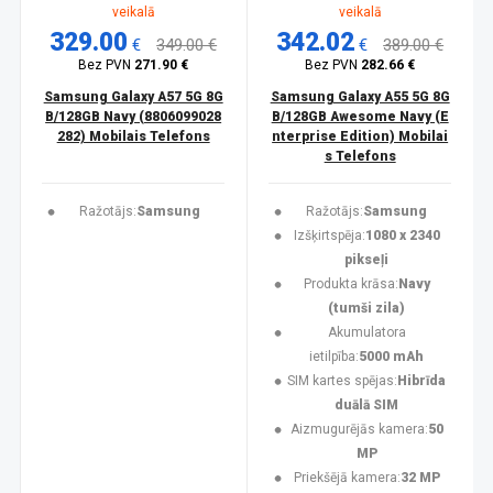
veikalā
veikalā
329.00
342.02
€
349.00 €
€
389.00 €
Bez PVN
271.90 €
Bez PVN
282.66 €
Samsung Galaxy A57 5G 8G
Samsung Galaxy A55 5G 8G
B/128GB Navy (8806099028
B/128GB Awesome Navy (E
282) Mobilais Telefons
nterprise Edition) Mobilai
s Telefons
Ražotājs:
Samsung
Ražotājs:
Samsung
Izšķirtspēja:
1080 x 2340
pikseļi
Produkta krāsa:
Navy
(tumši zila)
Akumulatora
ietilpība:
5000 mAh
SIM kartes spējas:
Hibrīda
duālā SIM
Aizmugurējās kamera:
50
MP
Priekšējā kamera:
32 MP