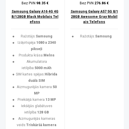
Bez PVN
98.35 €
Bez PVN
276.86 €
Samsung Galaxy A16 4G 4G
Samsung Galaxy A57 5G 8/1
B/128GB Black Mobilais Tel
28GB Awesome Gray Mobil
efons
ais Telefons
Ražotājs:
Samsung
Ražotājs:
Samsung
Izšķirtspēja:
1080 x 2340
pikseļi
Produkta krāsa:
Melns
Akumulatora
ietilpība:
5000 mAh
SIM kartes spējas:
Hibrīda
duālā SIM
Aizmugurējās kamera:
50
MP
Priekšējā kamera:
13 MP
Iekšējās glabātuves
ietilpība:
128 GB
Aizmugurējās kameras
veids:
Trīskāršā kamera