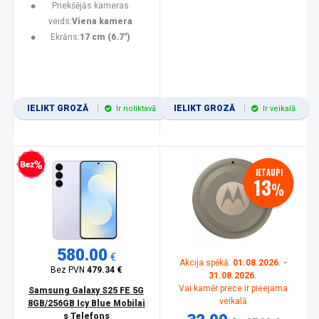
Priekšējās kameras
veids:
Viena kamera
Ekrāns:
17 cm (6.7")
IELIKT GROZĀ
IELIKT GROZĀ
Ir noliktavā
Ir veikalā
zprocentu kredīts
IETAUPI
13
%
580.00
€
Akcija spēkā:
01.08.2026. -
Bez PVN
479.34 €
31.08.2026.
Vai kamēr prece ir pieejama
Samsung Galaxy S25 FE 5G
veikalā
8GB/256GB Icy Blue Mobilai
s Telefons