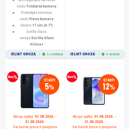
Aizmugurējās kameras
veids:
Trīskāršā kamera
Priekšējās kameras
veids:
Viena kamera
Ekrāns:
17 cm (6.7")
Gorilla Glass
versija:
Gorilla Glass
Victus+
IELIKT GROZĀ
IELIKT GROZĀ
Ir noliktavā
Ir veikalā
zprocentu kredīts
Bezprocentu kredīts
IETAUPI
IETAUPI
5
12
%
%
Akcija spēkā:
01.08.2026. -
Akcija spēkā:
01.08.2026. -
31.08.2026.
31.08.2026.
Vai kamēr prece ir pieejama
Vai kamēr prece ir pieejama