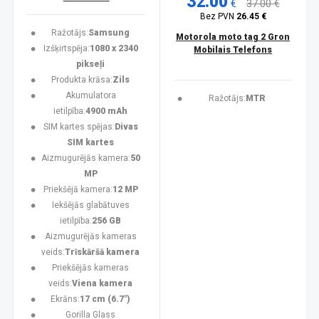
32.00
€
37.00 €
Bez PVN
26.45 €
Ražotājs:
Samsung
Motorola moto tag 2 Gron
Izšķirtspēja:
1080 x 2340
Mobilais Telefons
pikseļi
Produkta krāsa:
Zils
Akumulatora
Ražotājs:
MTR
ietilpība:
4900 mAh
SIM kartes spējas:
Divas
SIM kartes
Aizmugurējās kamera:
50
MP
Priekšējā kamera:
12 MP
Iekšējās glabātuves
ietilpība:
256 GB
Aizmugurējās kameras
veids:
Trīskāršā kamera
Priekšējās kameras
veids:
Viena kamera
Ekrāns:
17 cm (6.7")
Gorilla Glass