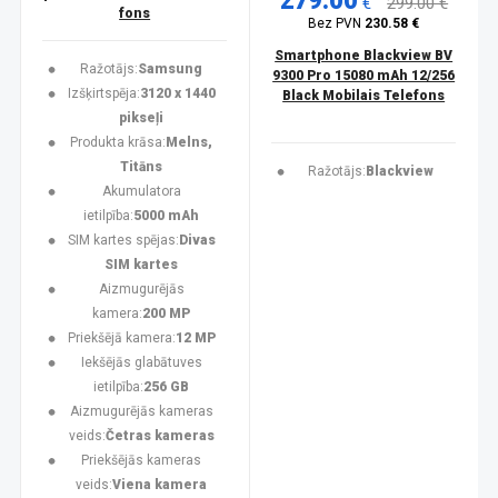
279.00
€
299.00 €
fons
Bez PVN
230.58 €
Smartphone Blackview BV
Ražotājs:
Samsung
9300 Pro 15080 mAh 12/256
Izšķirtspēja:
3120 x 1440
Black Mobilais Telefons
pikseļi
Produkta krāsa:
Melns,
Titāns
Ražotājs:
Blackview
Akumulatora
ietilpība:
5000 mAh
SIM kartes spējas:
Divas
SIM kartes
Aizmugurējās
kamera:
200 MP
Priekšējā kamera:
12 MP
Iekšējās glabātuves
ietilpība:
256 GB
Aizmugurējās kameras
veids:
Četras kameras
Priekšējās kameras
veids:
Viena kamera