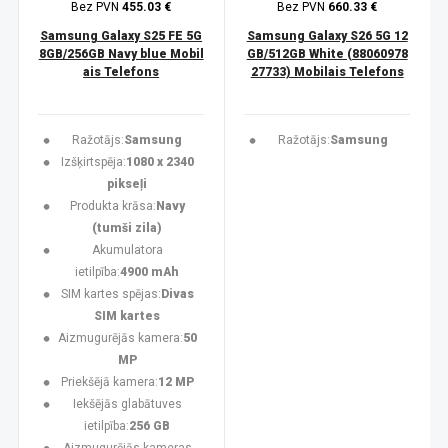
Bez PVN
455.03 €
Bez PVN
660.33 €
Samsung Galaxy S25 FE 5G
Samsung Galaxy S26 5G 12
8GB/256GB Navy blue Mobil
GB/512GB White (88060978
ais Telefons
27733) Mobilais Telefons
Ražotājs:
Samsung
Ražotājs:
Samsung
Izšķirtspēja:
1080 x 2340
pikseļi
Produkta krāsa:
Navy
(tumši zila)
Akumulatora
ietilpība:
4900 mAh
SIM kartes spējas:
Divas
SIM kartes
Aizmugurējās kamera:
50
MP
Priekšējā kamera:
12 MP
Iekšējās glabātuves
ietilpība:
256 GB