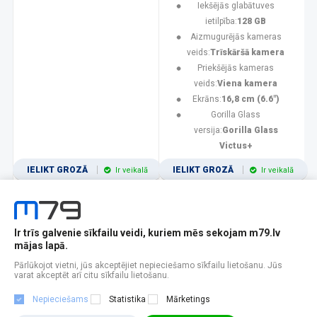
Iekšējās glabātuves
ietilpība:
128 GB
Aizmugurējās kameras
veids:
Trīskāršā kamera
Priekšējās kameras
veids:
Viena kamera
Ekrāns:
16,8 cm (6.6")
Gorilla Glass
versija:
Gorilla Glass
Victus+
IELIKT GROZĀ
IELIKT GROZĀ
Ir veikalā
Ir veikalā
Ir trīs galvenie sīkfailu veidi, kuriem mēs sekojam m79.lv
1
2
3
4
5
6
7
8
9
10
11
mājas lapā.
Popularitātes
Rādīt 12
Pārlūkojot vietni, jūs akceptējiet nepieciešamo sīkfailu lietošanu. Jūs
varat akceptēt arī citu sīkfailu lietošanu.
Nepieciešams
Statistika
Mārketings