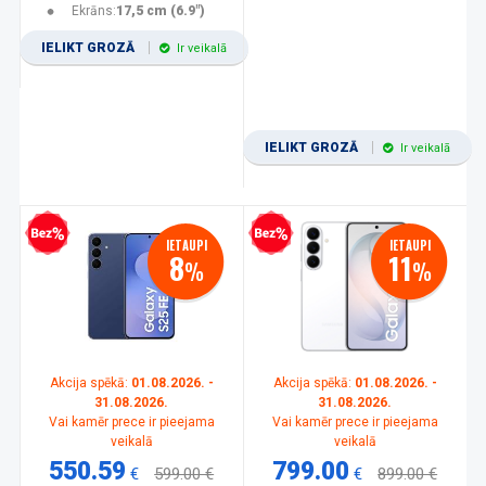
Ekrāns:
17,5 cm (6.9")
IELIKT GROZĀ
Ir veikalā
IELIKT GROZĀ
Ir veikalā
zprocentu kredīts
Bezprocentu kredīts
IETAUPI
IETAUPI
8
11
%
%
Akcija spēkā:
01.08.2026. -
Akcija spēkā:
01.08.2026. -
31.08.2026.
31.08.2026.
Vai kamēr prece ir pieejama
Vai kamēr prece ir pieejama
veikalā
veikalā
550.59
799.00
€
599.00 €
€
899.00 €