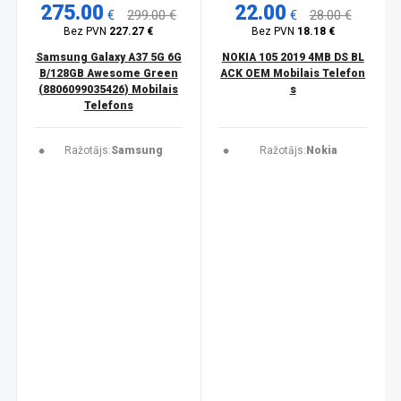
275.00
22.00
€
299.00 €
€
28.00 €
Bez PVN
227.27 €
Bez PVN
18.18 €
Samsung Galaxy A37 5G 6G
NOKIA 105 2019 4MB DS BL
B/128GB Awesome Green
ACK OEM Mobilais Telefon
(8806099035426) Mobilais
s
Telefons
Ražotājs:
Samsung
Ražotājs:
Nokia