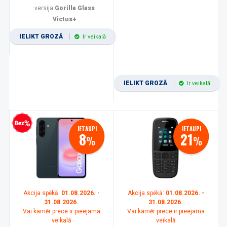
versija:
Gorilla Glass
Victus+
IELIKT GROZĀ
Ir veikalā
IELIKT GROZĀ
Ir veikalā
zprocentu kredīts
IETAUPI
IETAUPI
8
21
%
%
Akcija spēkā:
01.08.2026. -
Akcija spēkā:
01.08.2026. -
31.08.2026.
31.08.2026.
Vai kamēr prece ir pieejama
Vai kamēr prece ir pieejama
veikalā
veikalā