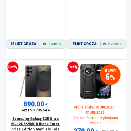
IELIKT GROZĀ
IELIKT GROZĀ
Ir veikalā
Ir veikalā
zprocentu kredīts
Bezprocentu kredīts
IETAUPI
6
%
890.00
€
Akcija spēkā:
01.08.2026. -
Bez PVN
735.54 €
31.08.2026.
Vai kamēr prece ir pieejama
Samsung Galaxy S25 Ultra
veikalā
5G 12GB/256GB Black Enter
prise Edition Mobilais Tele