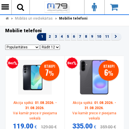
Mobilās un viediekārtas
Mobilie telefoni
Mobilie telefoni
1
2
3
4
5
6
7
8
9
10
11
zprocentu kredīts
Bezprocentu kredīts
IETAUPI
IETAUPI
7
6
%
%
Akcija spēkā:
01.08.2026. -
Akcija spēkā:
01.08.2026. -
31.08.2026.
31.08.2026.
Vai kamēr prece ir pieejama
Vai kamēr prece ir pieejama
veikalā
veikalā
119.00
335.00
€
129.00 €
€
359.00 €