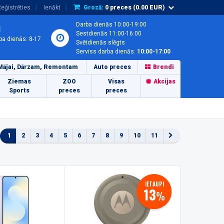
eģistrēties
Ienākt
Grozā:
0
preces (
0.00
EUR)
Darba dienās 10:00-19:00
1
Sestdienās 11:00-16:00
ba dienās: 8-17
Svētdienās slēgts
Serviss darba dienās:
10:00-17:00
Mājai, Dārzam, Remontam
Auto preces
Brendi
Ziemas
ZOO
Visas
Akcijas
Sports
preces
preces
1
2
3
4
5
6
7
8
9
10
11
IETAUPI
13
%