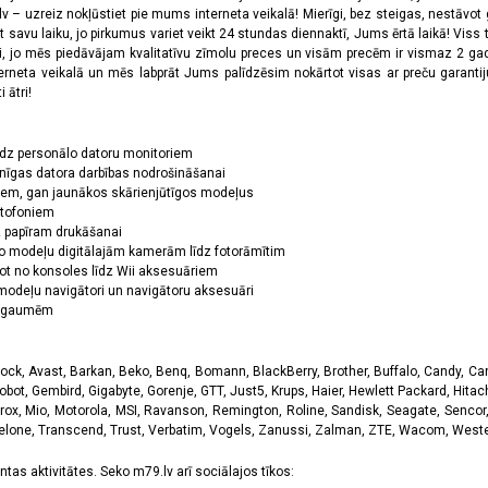
 – uzreiz nokļūstiet pie mums interneta veikalā! Mierīgi, bez steigas, nestāvot ga
et savu laiku, jo pirkumus variet veikt 24 stundas diennaktī, Jums ērtā laikā! Viss 
oši, jo mēs piedāvājam kvalitatīvu zīmolu preces un visām precēm ir vismaz 2 gad
erneta veikalā un mēs labprāt Jums palīdzēsim nokārtot visas ar preču garanti
 ātri!
īdz personālo datoru monitoriem
nīgas datora darbības nodrošināšanai
ņiem, gan jaunākos skārienjūtīgos modeļus
ktofoniem
dz papīram drukāšanai
o modeļu digitālajām kamerām līdz fotorāmītim
ot no konsoles līdz Wii aksesuāriem
odeļu navigātori un navigātoru aksesuāri
ām gaumēm
k, Avast, Barkan, Beko, Benq, Bomann, BlackBerry, Brother, Buffalo, Candy, Canon
obot, Gembird, Gigabyte, Gorenje, GTT, Just5, Krups, Haier, Hewlett Packard, Hitachi
rox, Mio, Motorola, MSI, Ravanson, Remington, Roline, Sandisk, Seagate, Sencor,
Telone, Transcend, Trust, Verbatim, Vogels, Zanussi, Zalman, ZTE, Wacom, Western
tas aktivitātes. Seko m79.lv arī sociālajos tīkos: