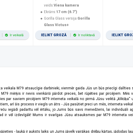
veids:
Viena kamera
Ekrāns:
17 cm (6.7")
Gorilla Glass versija:
Gorilla
Glass Victus+
IELIKT GROZĀ
IELIKT GR
Ir veikalā
Ir noliktavā
ta veikala M79 atsaucīgie darbinieki, vienmēr gaida Jūs un būs priecīgi dalīties
a M79 mērķis ir nevis vienkārši pārdot preces, bet rūpēties par pircējiem. Mēs 
ies par saviem pircējiem M79 interneta veikalā no pirmā Jūsu veiktā „klikšķa” u
 arī šis process ir viegls un ātrs - Jūs pasūtiet preci un mēs, interneta veikala
preču iegādi padarītu vēl ērtāku, jo Jums būs savs menedžeris, lai individuāli a
 ir vēl izdevīgāk! Mums ir svarīgas Jūsu atsauksmes par M79 interneta veikal
jieties - laukā ir auksts laiks un Jums jāvelk vairākas drēbju kārtas, jādodas laukā,