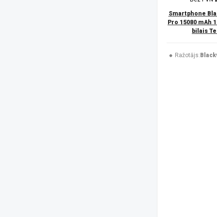
UleFone
(50)
USAMS
(6)
Smartphone Bla
V-TAC
(1)
Pro 15080 mAh 1
bilais T
XIAOMI
(48)
Xtorm
(2)
ZTE
(7)
Ražotājs:
Black
Platforma
Android
(182)
iOS
(48)
Izšķirtspēja
1080 x 2340 pikseļi
(44)
1080 x 2424 pikseļi
(4)
1080 x 2460 pikseļi
(1)
1087 x 2392 pikseļi
(3)
1116 x 2484 pikseļi
(2)
1260 x 2800 pikseļi
(3)
128 x 160 pikseļi
(3)
1280 x 720 pikseļi
(2)