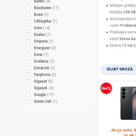
Belkin
(4)
Iekšējās glabāt
Blackview
(17)
ietilpība:
128 GB
Bose
(1)
Aizmugurējās 
CATerpillar
(1)
veids:
Trīskārš
Doro
(14)
Priekšējās kam
Dudao
(7)
veids:
Viena k
Emporia
(1)
Ekrāns:
17 cm (
Energizer
(2)
Estar
(7)
Evelatus
(2)
ExtraLink
(2)
IELIKT GROZĀ
Fairphone
(2)
Gigaset
(5)
Gigaset.
(3)
Bezprocentu kredīts
Google
(17)
Green Cell
(1)
Guess
(3)
Hammer
(8)
HMD
(9)
HMD Global
(2)
Akcija spēkā:
0
HONOR
(15)
31.08.