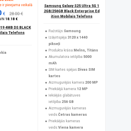
 ir pieejama veikalā
Samsung Galaxy S25 Ultra 5G 1
0
2GB/256GB Black Enterprise Ed
€
28.00 €
ition Mobilais Telefons
PVN
18.18 €
019 4MB DS BLACK
Ražotājs:
Samsung
lais Telefons
Izšķirtspēja:
3120 x 1440
pikseļi
Produkta krāsa:
Melns, Titāns
okia
Akumulatora ietilpība:
5000
mAh
SIM kartes spējas:
Divas SIM
kartes
Aizmugurējās kamera:
200 MP
Priekšējā kamera:
12 MP
Iekšējās glabātuves
ietilpība:
256 GB
Aizmugurējās kameras
veids:
Četras kameras
Priekšējās kameras
veids:
Viena kamera