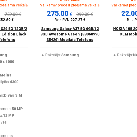
 pieejama veikalā
Vai kamēr prece ir pieejama veikalā
Vai kamēr prece
275.00
22.0
€
759.00 €
€
299.00 €
552.89 €
Bez PVN
227.27 €
Bez 
 S26 5G 12GB/2
Samsung Galaxy A37 5G 6GB/12
NOKIA 105 2
 Edition Black
8GB Awesome Green (88060990
OEM Mobi
Telefons
35426) Mobilais Telefons
ung
Ražotājs:
Samsung
Ražotājs:
N
0 x 1080
Melns
lpība:
4300
as:
Divas SIM
kamera:
50 MP
a:
12 MP
uves
kameras