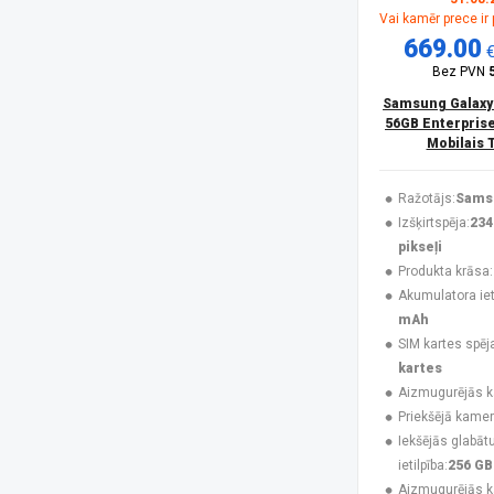
Vai kamēr prece ir
Huawei
(4)
669.00
Infinix
(4)
Jabra
(3)
Bez PVN
Karl Lagerfeld
(3)
Samsung Galaxy
Krusell
(1)
56GB Enterprise
Maclean
(1)
Mobilais 
MAXCOM
(20)
MesMed
(1)
Ražotājs:
Sams
Mitel
(4)
Izšķirtspēja:
234
Motorola
(9)
pikseļi
Motorola Mobility
(2)
Produkta krāsa:
Motorola XT2621
(1)
Akumulatora ieti
MTR
(1)
mAh
MyPhone
(34)
SIM kartes spēj
Navilock
(1)
kartes
No name
(1)
Aizmugurējās 
Nokia
(16)
Priekšējā kamer
NoName
(1)
Iekšējās glabāt
Nothing
(7)
ietilpība:
256 GB
Nubia
(3)
Aizmugurējās 