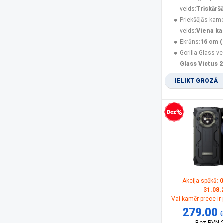
Olympia
(1)
veids:
Trīskārš
Oneplus
(4)
Priekšējās kam
Oppo
(2)
veids:
Viena k
OukiTel
(26)
Ekrāns:
16 cm (
Panasonic
(15)
Gorilla Glass ve
PanzerGlass
(17)
Glass Victus 2
POCO
(21)
IELIKT GROZĀ
product
(11)
Realme
(11)
Rebeltec
(5)
Samsung
(165)
Bezprocentu kredīts
Samsung Smartphone
(5)
Savio
(1)
Sencor
(2)
Siemens
(1)
Sony
(1)
SPIGEN
(10)
Akcija spēkā:
0
31.08.
SPONGE
(2)
Vai kamēr prece ir
TCL
(1)
279.00
Trust
(1)
Bez PVN