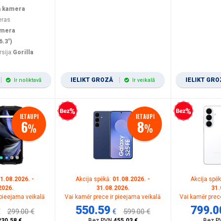
ā kamera
eras
amera
6.3")
rsija:
Gorilla
IELIKT GROZĀ
IELIKT GR
Ir noliktavā
Ir veikalā
Bezprocentu kredīts
Bezprocentu kredīts
IETAUPI
IETAUPI
6
8
%
%
1.08.2026. -
Akcija spēkā:
01.08.2026. -
Akcija spē
2026.
31.08.2026.
31.
 pieejama veikalā
Vai kamēr prece ir pieejama veikalā
Vai kamēr prece
550.59
799.0
€
299.00 €
€
599.00 €
230.58 €
Bez PVN
455.03 €
Bez P