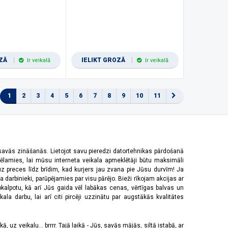
OZĀ
IELIKT GROZĀ
Ir veikalā
Ir veikalā
1
2
3
4
5
6
7
8
9
10
11
 savās zināšanās. Lietojot savu pieredzi datortehnikas pārdošanā
vēlamies, lai mūsu interneta veikala apmeklētāji būtu maksimāli
z preces līdz brīdim, kad kurjers jau zvana pie Jūsu durvīm! Ja
 darbinieki, parūpējamies par visu pārējo. Bieži rīkojam akcijas ar
pkalpotu, kā arī Jūs gaida vēl labākas cenas, vērtīgas balvas un
a darbu, lai arī citi pircēji uzzinātu par augstākās kvalitātes
 uz veikalu... brrrr. Tajā laikā - Jūs, savās mājās, siltā istabā, ar