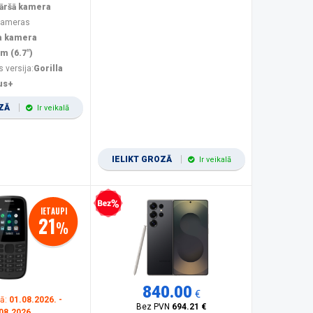
kāršā kamera
 kameras
a kamera
m (6.7")
s versija:
Gorilla
us+
OZĀ
Ir veikalā
IELIKT GROZĀ
Ir veikalā
Bezprocentu kredīts
IETAUPI
21
%
840.00
€
kā:
01.08.2026. -
Bez PVN
694.21 €
08.2026.