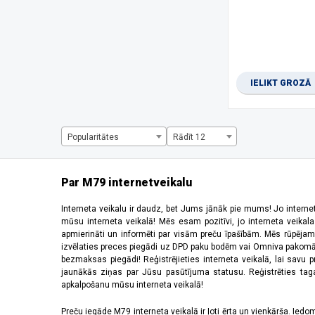
1334 x 750 pikseļi
(1)
1344 x 2992 pikseļi
(1)
1440 x 720 pikseļi
(3)
1600 x 720 pikseļi
(1)
1612 x 720 pikseļi
(1)
IELIKT GROZĀ
1650 x 720 pikseļi
(1)
1660 x 720 pikseļi
(2)
2184 x 1968 pikseļi
(5)
220 x 176 pikseļi
(2)
Popularitātes
Rādīt 12
2340 x 1080 pikseļi
(27)
2392 x 1080 pikseļi
(2)
240 x 320 pikseļi
(6)
Par M79 internetveikalu
2400 x 1080 pikseļi
(10)
2408 x 1080 pikseļi
(5)
Interneta veikalu ir daudz, bet Jums jānāk pie mums! Jo interne
mūsu interneta veikalā! Mēs esam pozitīvi, jo interneta veikal
2412 x 1080 pikseļi
(6)
apmierināti un informēti par visām preču īpašībām. Mēs rūpējam
2440 x 2240 pikseļi
(2)
izvēlaties preces piegādi uz DPD paku bodēm vai Omniva pakomātiem,
2448 x 1080 pikseļi
(1)
bezmaksas piegādi! Reģistrējieties interneta veikalā, lai savu 
2510 x 1156 pikseļi
(1)
jaunākās ziņas par Jūsu pasūtījuma statusu. Reģistrēties tagad
apkalpošanu mūsu interneta veikalā!
2520 x 1080 pikseļi
(4)
2532 x 1170 pikseļi
(11)
Preču iegāde M79 interneta veikalā ir ļoti ērta un vienkārša. Iedomā