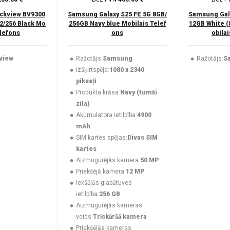
ckview BV9300
Samsung Galaxy S25 FE 5G 8GB/
Samsung Gala
2/256 Black Mo
256GB Navy blue Mobilais Telef
12GB White 
elefons
ons
obila
view
Ražotājs:
Samsung
Ražotājs:
S
Izšķirtspēja:
1080 x 2340
pikseļi
Produkta krāsa:
Navy (tumši
zila)
Akumulatora ietilpība:
4900
mAh
SIM kartes spējas:
Divas SIM
kartes
Aizmugurējās kamera:
50 MP
Priekšējā kamera:
12 MP
Iekšējās glabātuves
ietilpība:
256 GB
Aizmugurējās kameras
veids:
Trīskāršā kamera
Priekšējās kameras