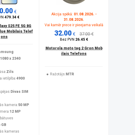
0.00
€
Akcija spēkā:
01.08.2026. -
VN
479.34 €
31.08.2026.
Vai kamēr prece ir pieejama veikalā
axy S25 FE 5G 8G
lue Mobilais Telef
32.00
€
37.00 €
ons
Bez PVN
26.45 €
Motorola moto tag 2 Gron Mob
amsung
ilais Telefons
1080 x 2340
āsa:
Zils
Ražotājs:
MTR
ietilpība:
4900
spējas:
Divas SIM
ās kamera:
50 MP
amera:
12 MP
abātuves
6 GB
ās kameras