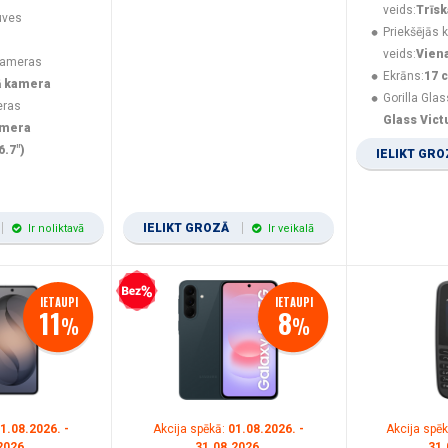
veids:
Trīs
uves
Priekšējās
veids:
Vien
kameras
Ekrāns:
17 c
ā kamera
Gorilla Glas
eras
Glass Vict
amera
6.7")
IELIKT GR
IELIKT GROZĀ
Ir noliktavā
Ir veikalā
Bezprocentu kredīts
IETAUPI
IETAUPI
11
8
%
%
1.08.2026. -
Akcija spēkā:
01.08.2026. -
Akcija spē
2026.
31.08.2026.
31.