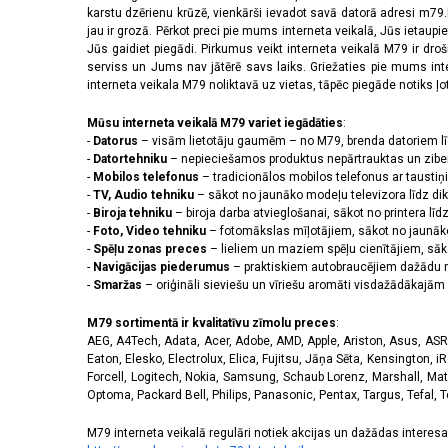
2556 x 1179 pikseļi
(14)
karstu dzērienu krūzē, vienkārši ievadot savā datorā adresi m79.lv
2608 x 1200 pikseļi
(2)
jau ir grozā. Pērkot preci pie mums interneta veikalā, Jūs ietaupi
2622 x 1206 pikseļi
(3)
Jūs gaidiet piegādi. Pirkumus veikt interneta veikalā M79 ir dr
serviss un Jums nav jātērē savs laiks. Griežaties pie mums int
2640 x 1080 pikseļi
(3)
interneta veikala M79 noliktavā uz vietas, tāpēc piegāde notiks ļoti
2670 x 1200 pikseļi
(3)
2712 x 1220 pikseļi
(9)
Mūsu interneta veikalā M79 variet iegādāties
:
2772 x 1280 pikseļi
(1)
-
Datorus
– visām lietotāju gaumēm – no M79, brenda datoriem l
2778 x 1284 pikseļi
(5)
-
Datortehniku
– nepieciešamos produktus nepārtrauktas un zibe
-
Mobilos telefonus
– tradicionālos mobilos telefonus ar tausti
2780 x 1264 pikseļi
(1)
-
TV, Audio tehniku
– sākot no jaunāko modeļu televizora līdz di
2796 x 1290 pikseļi
(11)
-
Biroja tehniku
– biroja darba atvieglošanai, sākot no printera lī
2800 x 1272 pikseļi
(1)
-
Foto, Video tehniku
– fotomākslas mīļotājiem, sākot no jaunāk
2800 x 1280 pikseļi
(1)
-
Spēļu zonas preces
– lieliem un maziem spēļu cienītājiem, sāk
2844 x 1260 pikseļi
(1)
-
Navigācijas piederumus
– praktiskiem autobraucējiem dažādu m
-
Smaržas
– oriģināli sieviešu un vīriešu aromāti visdažādākaj
2868 x 1320 pikseļi
(3)
3120 x 1440 pikseļi
(42)
M79 sortimentā ir kvalitatīvu zīmolu preces
:
320 x 240 pikseļi
(14)
AEG, A4Tech, Adata, Acer, Adobe, AMD, Apple, Ariston, Asus, ASRoc
3200 x 1140 pikseļi
(1)
Eaton, Elesko, Electrolux, Elica, Fujitsu, Jāņa Sēta, Kensington, iR
3200 x 1440 pikseļi
(1)
Forcell, Logitech, Nokia, Samsung, Schaub Lorenz, Marshall, Mat
Optoma, Packard Bell, Philips, Panasonic, Pentax, Targus, Tefal, 
720 x 1600 pikseļi
(2)
M79 interneta veikalā regulāri notiek akcijas un dažādas interesan
Skārienjūtīgais