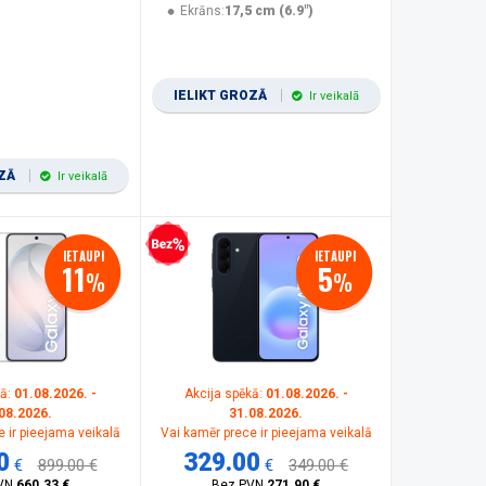
Ekrāns:
17,5 cm (6.9")
IELIKT GROZĀ
Ir veikalā
OZĀ
Ir veikalā
Bezprocentu kredīts
IETAUPI
IETAUPI
11
5
%
%
kā:
01.08.2026. -
Akcija spēkā:
01.08.2026. -
08.2026.
31.08.2026.
 ir pieejama veikalā
Vai kamēr prece ir pieejama veikalā
0
329.00
€
899.00 €
€
349.00 €
VN
660.33 €
Bez PVN
271.90 €