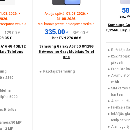
58
1.08.2026. -
Akcija spēkā:
01.08.2026. -
Bez P
2026.
31.08.2026.
 pieejama veikalā
Vai kamēr prece ir pieejama veikalā
Samsung Gal
335.00
B/256GB Icy B
€
129.00 €
€
359.00 €
98.35 €
Bez PVN
276.86 €
 A16 4G 4GB/12
Samsung Galaxy A57 5G 8/128G
Ražotājs:
S
lais Telefons
B Awesome Gray Mobilais Telef
Izšķirtspēja:
ons
pikseļi
Produkta kr
ung
Ražotājs:
Samsung
Akumulatora 
0 x 2340
mAh
SIM kartes 
Melns
kartes
lpība:
5000
Aizmugurēj
Priekšējā k
as:
Hibrīda
Iekšējās gl
ietilpība:
25
kamera:
50 MP
Aizmugurēj
a:
13 MP