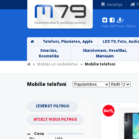
Garantija
P
Seko M79 soc. tīklos
Telefoni, Planšetes, Apple
LED TV, Foto, Audi
Smaržas,
Skaistumam, Veselībai,
Kosmētika
Māmiņām
Mobilās un viediekārtas
Mobilie telefoni
Mobilie telefoni
IZVĒRST FILTRUS
Bezprocentu kredīts
ATCELT VISUS FILTRUS
Cena
No:
Līdz: