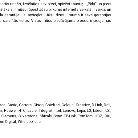
rās rindās, izvēlaties sev preci, spiežot taustiņu „Pirkt” un preci
tālākais ir mūsu rūpes! Jūsu pirkums interneta veikalā ir veikts un
u garantija. Lai atvieglotu Jūsu dzīvi – mums ir savs garantijas
ju saistītās lietas. Visas mūsu piedāvājuma preces ir pieejamas
, Casio, Carrera, Cisco, Chieftec, Coloud, Creative, D-Link, Dell,
, Huawei, HTC, Lacie, Integral, Intel, Lenovo, Lepa, LG, Liteon, LSI,
 Siemens, Silverstone, Shivaki, Sony, TP-Link, TomTom, OCZ, OKI,
 Digital, Whirlpool u. c.