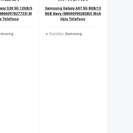
xy S26 5G 12GB/5
Samsung Galaxy A57 5G 8GB/12
(8806097827733) M
8GB Navy (8806099028282) Mob
is Telefons
ilais Telefons
amsung
Ražotājs:
Samsung