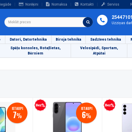
iegāde
Norēķini
Nomaksa
Kontakti
Serviss
R
2544710
Uzziņas dar
o
Datori, Datortehnika
Biroja tehnika
Sadzīves tehnika
Spēļu konsoles, Rotaļlietas,
Velosipēdi, Sportam,
Bērniem
Atpūtai
Bezprocentu kredīts
Bezprocentu kredīts
IETAUPI
IETAUPI
7
6
%
%