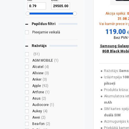
Akcija spēkā:
0
31.08.
Papildus filtri
Vai kamēr prece ir
119.00
Pieejamie veikalā
Bez PVN
Ražotājs
Samsung Galaxy
8GB Black Mobi
(51)
AGM MOBILE
(1)
Alcatel
(4)
Ražotājs:
Sams
Allview
(3)
Izšķirtspēja:
108
Anker
(3)
pikseļi
Apple
(92)
Produkta krāsa:
Artfone
(1)
Akumulatora ieti
Asus
(2)
mAh
Audiocore
(1)
SIM kartes spēj
Aukey
(4)
duālā SIM
Awei
(2)
Aizmugurējās 
Bea-fon
(2)
Priekšējā kamer