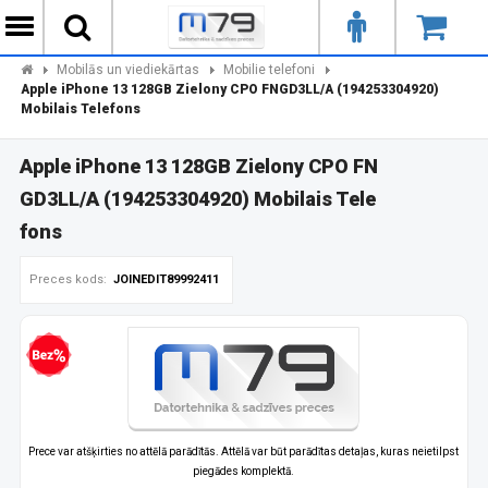
Mobilās un viediekārtas
Mobilie telefoni
Apple iPhone 13 128GB Zielony CPO FNGD3LL/A (194253304920)
Mobilais Telefons
Apple iPhone 13 128GB Zielony CPO FN
GD3LL/A (194253304920) Mobilais Tele
fons
Preces kods:
JOINEDIT89992411
zprocentu kredīts
Prece var atšķirties no attēlā parādītās. Attēlā var būt parādītas detaļas, kuras neietilpst
piegādes komplektā.