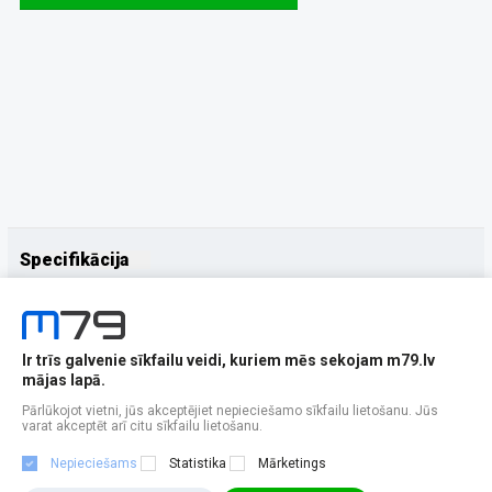
Specifikācija
Papildus
Ražotājs
Apple
Ir trīs galvenie sīkfailu veidi, kuriem mēs sekojam m79.lv
mājas lapā.
Pārlūkojot vietni, jūs akceptējiet nepieciešamo sīkfailu lietošanu. Jūs
varat akceptēt arī citu sīkfailu lietošanu.
Nepieciešams
Statistika
Mārketings