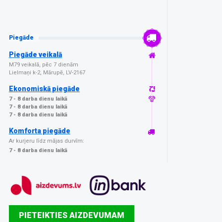
Piegāde
Piegāde veikalā
M79 veikalā, pēc 7 dienām
Lielmaņi k-2, Mārupē, LV-2167
Ekonomiskā piegāde
7 - 8 darba dienu laikā
7 - 8 darba dienu laikā
7 - 8 darba dienu laikā
Komforta piegāde
Ar kurjeru līdz mājas durvīm:
7 - 8 darba dienu laikā
PIETEIKTIES AIZDEVUMAM