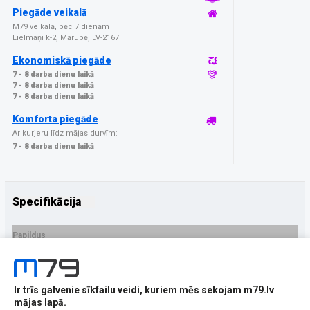
Piegāde veikalā
M79 veikalā, pēc 7 dienām
Lielmaņi k-2, Mārupē, LV-2167
Ekonomiskā piegāde
7 - 8 darba dienu laikā
7 - 8 darba dienu laikā
7 - 8 darba dienu laikā
Komforta piegāde
Ar kurjeru līdz mājas durvīm:
7 - 8 darba dienu laikā
Specifikācija
Papildus
Ražotājs
ATMOSPHERA
PRECES APRAKSTS
Ir trīs galvenie sīkfailu veidi, kuriem mēs sekojam m79.lv
EAN - 5904647828452
mājas lapā.