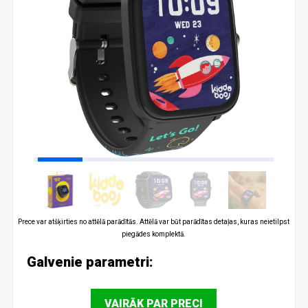
Prece var atšķirties no attēlā parādītās. Attēlā var būt parādītas detaļas, kuras neietilpst
piegādes komplektā.
Galvenie parametri:
VAIRĀK PAR PRECI