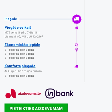
Piegāde
Piegāde veikalā
M79 veikalā, pēc 7 dienām
Lielmaņi k-2, Mārupē, LV-2167
Ekonomiskā piegāde
7 - 8 darba dienu laikā
7 - 8 darba dienu laikā
7 - 8 darba dienu laikā
Komforta piegāde
Ar kurjeru līdz mājas durvīm:
7 - 8 darba dienu laikā
PIETEIKTIES AIZDEVUMAM