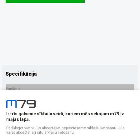
Specifikācija
Papildus
Ražotājs
Bauhaus
PRECES APRAKSTS
Ir trīs galvenie sīkfailu veidi, kuriem mēs sekojam m79.lv
mājas lapā.
Pārlūkojot vietni, jūs akceptējiet nepieciešamo sīkfailu lietošanu. Jūs
varat akceptēt arī citu sīkfailu lietošanu.