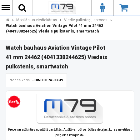
Mobilās un viediekārtas
Viedie pulksteņi, aproces
Watch bauhaus Aviation Vintage Pilot 41 mm 24462
(4041338244625) Viedais pulkstenis, smartwatch
Watch bauhaus Aviation Vintage Pilot
41 mm 24462 (4041338244625) Viedais
pulkstenis, smartwatch
Preces kods:
JOINEDIT74500639
zprocentu kredīts
Prece var atšķirties no attēlā parādītās. Attēlā var būt parādītas detaļas, kuras neietilpst
piegādes komplektā.