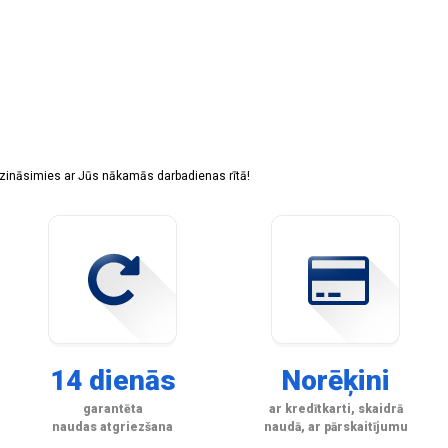
sazināsimies ar Jūs nākamās darbadienas rītā!
14 dienās
Norēķini
garantēta
ar kredītkarti, skaidrā
naudas atgriezšana
naudā, ar pārskaitījumu