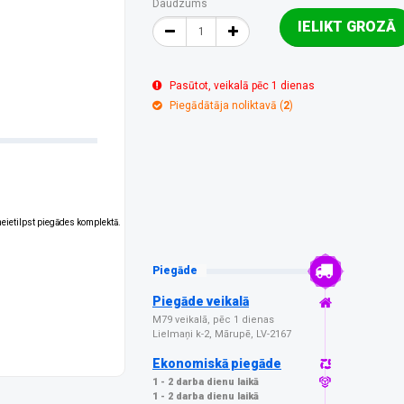
Daudzums
IELIKT GROZĀ
Pasūtot, veikalā pēc 1 dienas
Piegādātāja noliktavā (
2
)
 neietilpst piegādes komplektā.
Piegāde
Piegāde veikalā
M79 veikalā, pēc 1 dienas
Lielmaņi k-2, Mārupē, LV-2167
Ekonomiskā piegāde
1 - 2 darba dienu laikā
1 - 2 darba dienu laikā