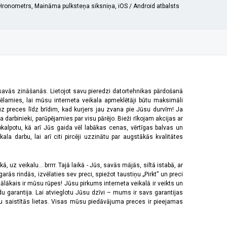
, Hronometrs, Maināma pulksteņa siksniņa, iOS / Android atbalsts
 savās zināšanās. Lietojot savu pieredzi datortehnikas pārdošanā
vēlamies, lai mūsu interneta veikala apmeklētāji būtu maksimāli
z preces līdz brīdim, kad kurjers jau zvana pie Jūsu durvīm! Ja
 darbinieki, parūpējamies par visu pārējo. Bieži rīkojam akcijas ar
pkalpotu, kā arī Jūs gaida vēl labākas cenas, vērtīgas balvas un
a darbu, lai arī citi pircēji uzzinātu par augstākās kvalitātes
 uz veikalu... brrrr. Tajā laikā - Jūs, savās mājās, siltā istabā, ar
rās rindās, izvēlaties sev preci, spiežot taustiņu „Pirkt” un preci
tālākais ir mūsu rūpes! Jūsu pirkums interneta veikalā ir veikts un
u garantija. Lai atvieglotu Jūsu dzīvi – mums ir savs garantijas
ju saistītās lietas. Visas mūsu piedāvājuma preces ir pieejamas