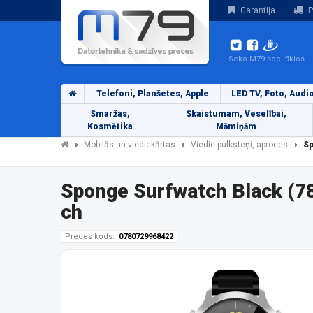
Garantija
P
Seko M79 soc. tīklos
Telefoni, Planšetes, Apple
LED TV, Foto, Audi
Smaržas,
Skaistumam, Veselībai,
Kosmētika
Māmiņām
Mobilās un viediekārtas
Viedie pulksteņi, aproces
Sp
Sponge Surfwatch Black (7
ch
Preces kods:
0780729968422