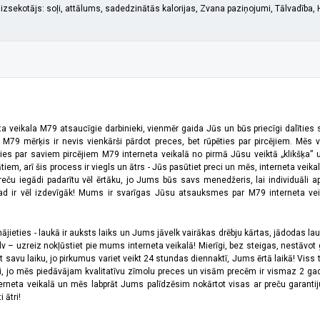
izsekotājs: soļi, attālums, sadedzinātās kalorijas, Zvana paziņojumi, Tālvadība
ta veikala M79 atsaucīgie darbinieki, vienmēr gaida Jūs un būs priecīgi dalīties
a M79 mērķis ir nevis vienkārši pārdot preces, bet rūpēties par pircējiem. Mēs 
ies par saviem pircējiem M79 interneta veikalā no pirmā Jūsu veiktā „klikšķa” u
 arī šis process ir viegls un ātrs - Jūs pasūtiet preci un mēs, interneta veikala
preču iegādi padarītu vēl ērtāku, jo Jums būs savs menedžeris, lai individuāli a
 ir vēl izdevīgāk! Mums ir svarīgas Jūsu atsauksmes par M79 interneta veikal
jieties - laukā ir auksts laiks un Jums jāvelk vairākas drēbju kārtas, jādodas laukā,
 – uzreiz nokļūstiet pie mums interneta veikalā! Mierīgi, bez steigas, nestāvot ga
et savu laiku, jo pirkumus variet veikt 24 stundas diennaktī, Jums ērtā laikā! Viss 
oši, jo mēs piedāvājam kvalitatīvu zīmolu preces un visām precēm ir vismaz 2 gad
erneta veikalā un mēs labprāt Jums palīdzēsim nokārtot visas ar preču garanti
 ātri!