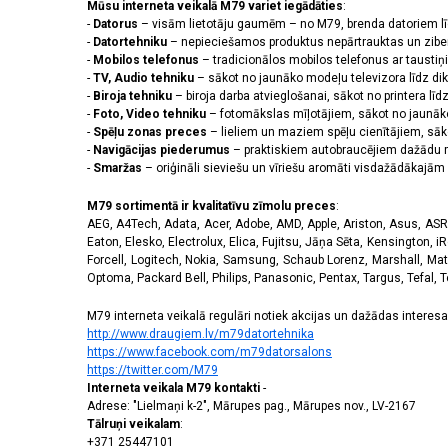
Mūsu interneta veikalā M79 variet iegādāties
:
-
Datorus
– visām lietotāju gaumēm – no M79, brenda datoriem l
-
Datortehniku
– nepieciešamos produktus nepārtrauktas un zibe
-
Mobilos telefonus
– tradicionālos mobilos telefonus ar tausti
-
TV, Audio tehniku
– sākot no jaunāko modeļu televizora līdz di
-
Biroja tehniku
– biroja darba atvieglošanai, sākot no printera lī
-
Foto, Video tehniku
– fotomākslas mīļotājiem, sākot no jaunāk
-
Spēļu zonas preces
– lieliem un maziem spēļu cienītājiem, sāk
-
Navigācijas piederumus
– praktiskiem autobraucējiem dažādu m
-
Smaržas
– oriģināli sieviešu un vīriešu aromāti visdažādākaj
M79 sortimentā ir kvalitatīvu zīmolu preces
:
AEG, A4Tech, Adata, Acer, Adobe, AMD, Apple, Ariston, Asus, ASRoc
Eaton, Elesko, Electrolux, Elica, Fujitsu, Jāņa Sēta, Kensington, iR
Forcell, Logitech, Nokia, Samsung, Schaub Lorenz, Marshall, Mat
Optoma, Packard Bell, Philips, Panasonic, Pentax, Targus, Tefal, 
M79 interneta veikalā regulāri notiek akcijas un dažādas interesan
http://www.draugiem.lv/m79datortehnika
https://www.facebook.com/m79datorsalons
https://twitter.com/M79
Interneta veikala M79 kontakti
-
Adrese: "Lielmaņi k-2", Mārupes pag., Mārupes nov., LV-2167
Tālruņi veikalam
:
+371 25447101