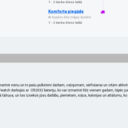
1 - 2 darba dienu laikā
Komforta piegāde
Ar kurjeru līdz mājas durvīm:
1 - 2 darba dienu laikā
mantot vienu un to pašu pulksteni darbam, ceļojumam, sērfošanai un citām aktivitāt
fwatch darbojās ar CR2032 bateriju, ko var izmantot līdz vienam gadam, tāpēc jums
ālruņa, un tas izsekos jūsu darbību, piemēram, soļus, kalorijas un attālumu, ko v