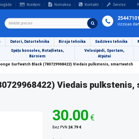
iegāde
Norēķini
Nomaksa
Kontakti
Serviss
R
2544710
Uzziņas dar
o
Datori, Datortehnika
Biroja tehnika
Sadzīves tehnika
Spēļu konsoles, Rotaļlietas,
Velosipēdi, Sportam,
Bērniem
Atpūtai
onge Surfwatch Black (780729968422) Viedais pulkstenis, smartwatch
80729968422) Viedais pulkstenis,
30.00
€
Bez PVN
24.79 €