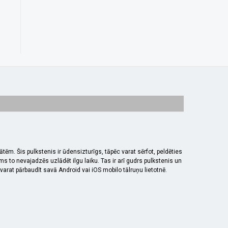
ēm. Šis pulkstenis ir ūdensizturīgs, tāpēc varat sērfot, peldēties
 to nevajadzēs uzlādēt ilgu laiku. Tas ir arī gudrs pulkstenis un
arat pārbaudīt savā Android vai iOS mobilo tālruņu lietotnē.