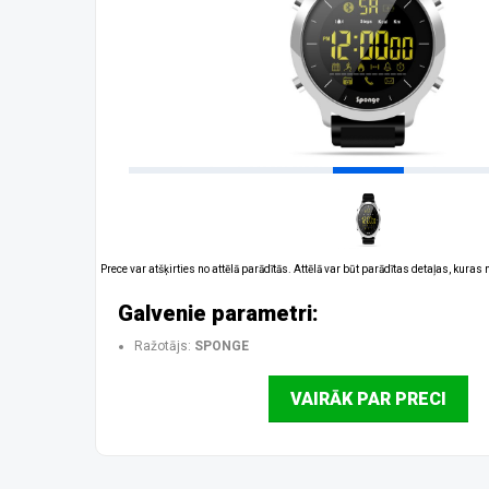
Prece var atšķirties no attēlā parādītās. Attēlā var būt parādītas detaļas, kuras
Galvenie parametri:
Ražotājs:
SPONGE
VAIRĀK PAR PRECI