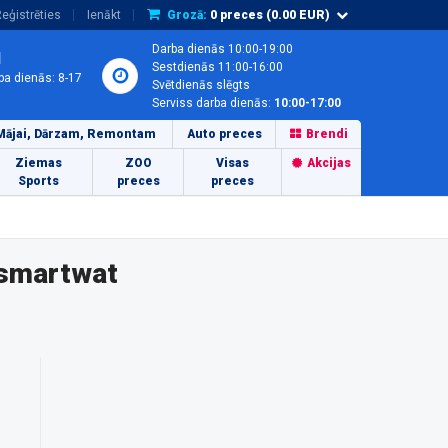
eģistrēties
Ienākt
Grozā:
0
preces (
0.00
EUR)
Darba dienās 10:00-19:00
1
Sestdienās 11:00-16:00
ba dienās: 8-17
Svētdienās slēgts
Serviss darba dienās:
10:00-17:00
Mājai, Dārzam, Remontam
Auto preces
Brendi
Ziemas
ZOO
Visas
Akcijas
Sports
preces
preces
 smartwat