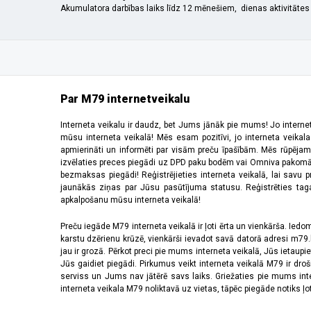
Akumulatora darbības laiks līdz 12 mēnešiem, dienas aktivitātes 
Par M79 internetveikalu
Interneta veikalu ir daudz, bet Jums jānāk pie mums! Jo interne
mūsu interneta veikalā! Mēs esam pozitīvi, jo interneta veikal
apmierināti un informēti par visām preču īpašībām. Mēs rūpējam
izvēlaties preces piegādi uz DPD paku bodēm vai Omniva pakomātiem,
bezmaksas piegādi! Reģistrējieties interneta veikalā, lai savu 
jaunākās ziņas par Jūsu pasūtījuma statusu. Reģistrēties tagad
apkalpošanu mūsu interneta veikalā!
Preču iegāde M79 interneta veikalā ir ļoti ērta un vienkārša. Iedomā
karstu dzērienu krūzē, vienkārši ievadot savā datorā adresi m79.lv
jau ir grozā. Pērkot preci pie mums interneta veikalā, Jūs ietaupi
Jūs gaidiet piegādi. Pirkumus veikt interneta veikalā M79 ir dr
serviss un Jums nav jātērē savs laiks. Griežaties pie mums int
interneta veikala M79 noliktavā uz vietas, tāpēc piegāde notiks ļoti