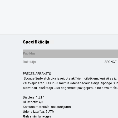
Specifikācija
Papildus
Ražotājs
SPONGE
PRECES APRAKSTS
Sponge Surfwatch tika izveidots aktīviem cilvēkiem, kuri vēlas iz
vai zvejot ar to. Tas ir 50 metrus ūdensnecaurlaidīgs. Sponge Sur
aktivitāšu izsekotājs. Jūs saņemsiet paziņojumus no sava mobilā t
Displejs: 1,21 "
Bluetooth: 4,0
Korpusa materiāls: sakausējums
Ūdens izturība: 5 ATM
Galvenās funkcijas