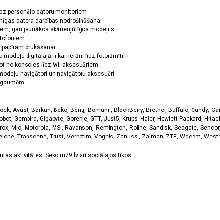
īdz personālo datoru monitoriem
nīgas datora darbības nodrošināšanai
ņiem, gan jaunākos skārienjūtīgos modeļus
ktofoniem
dz papīram drukāšanai
o modeļu digitālajām kamerām līdz fotorāmītim
ot no konsoles līdz Wii aksesuāriem
odeļu navigātori un navigātoru aksesuāri
ām gaumēm
k, Avast, Barkan, Beko, Benq, Bomann, BlackBerry, Brother, Buffalo, Candy, Canon
obot, Gembird, Gigabyte, Gorenje, GTT, Just5, Krups, Haier, Hewlett Packard, Hitachi
rox, Mio, Motorola, MSI, Ravanson, Remington, Roline, Sandisk, Seagate, Sencor,
Telone, Transcend, Trust, Verbatim, Vogels, Zanussi, Zalman, ZTE, Wacom, Western
tas aktivitātes. Seko m79.lv arī sociālajos tīkos: