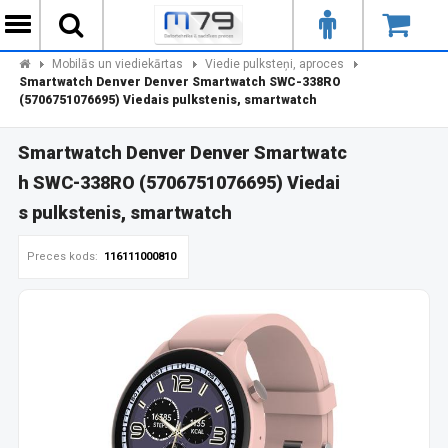
Mobilās un viediekārtas
Viedie pulksteņi, aproces
Smartwatch Denver Denver Smartwatch SWC-338RO
(5706751076695) Viedais pulkstenis, smartwatch
Smartwatch Denver Denver Smartwatc
h SWC-338RO (5706751076695) Viedai
s pulkstenis, smartwatch
Preces kods:
116111000810