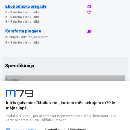
Ekonomiskā piegāde
8 - 9 darba dienu laikā
8 - 9 darba dienu laikā
8 - 9 darba dienu laikā
Komforta piegāde
Ar kurjeru līdz mājas durvīm:
8 - 9 darba dienu laikā
Specifikācija
Papildus
Ražotājs
Denver
PRECES APRAKSTS
Ir trīs galvenie sīkfailu veidi, kuriem mēs sekojam m79.lv
Preces EAN - 5706751076695
mājas lapā.
Pārlūkojot vietni, jūs akceptējiet nepieciešamo sīkfailu lietošanu. Jūs
varat akceptēt arī citu sīkfailu lietošanu.