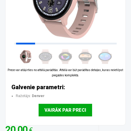
Prece var atšķirties no attēlā parādītās. Attēlā var būt parādītas detaļas, kuras neietilpst
piegādes komplektā.
Galvenie parametri:
Ražotājs:
Denver
VAIRĀK PAR PRECI
20.00
€