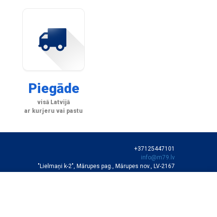
Piegāde
visā Latvijā
ar kurjeru vai pastu
+37125447101
info@m79.lv
"Lielmaņi k-2", Mārupes pag., Mārupes nov., LV-2167
SIA "M79"
VEIKALA DARBA LAIKS
Darba dienās 10:00-19:00
Sestdienās 11:00-16:00
Autortiesības © SIA "M79"