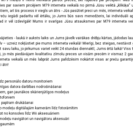
a M79 mērķis ir nevis vienkārši pārdot preces, bet rūpēties par pircējiem. Mēs 
ies par saviem pircējiem M79 interneta veikalā no pirmā Jūsu veiktā „klikšķa” u
 arī šis process ir viegls un ātrs - Jūs pasūtiet preci un mēs, interneta veikala
preču iegādi padarītu vēl ērtāku, jo Jums būs savs menedžeris, lai individuāli a
 ir vēl izdevīgāk! Mums ir svarīgas Jūsu atsauksmes par M79 interneta veikal
jieties - laukā ir auksts laiks un Jums jāvelk vairākas drēbju kārtas, jādodas laukā,
 – uzreiz nokļūstiet pie mums interneta veikalā! Mierīgi, bez steigas, nestāvot ga
et savu laiku, jo pirkumus variet veikt 24 stundas diennaktī, Jums ērtā laikā! Viss 
oši, jo mēs piedāvājam kvalitatīvu zīmolu preces un visām precēm ir vismaz 2 gad
erneta veikalā un mēs labprāt Jums palīdzēsim nokārtot visas ar preču garanti
 ātri!
īdz personālo datoru monitoriem
nīgas datora darbības nodrošināšanai
ņiem, gan jaunākos skārienjūtīgos modeļus
ktofoniem
dz papīram drukāšanai
o modeļu digitālajām kamerām līdz fotorāmītim
ot no konsoles līdz Wii aksesuāriem
odeļu navigātori un navigātoru aksesuāri
ām gaumēm