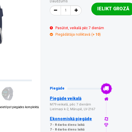
Daudzums
IELIKT GROZĀ
Pasūtot, veikalā pēc 7 dienām
Piegādātāja noliktavā (
> 10
)
Piegāde
Piegāde veikalā
M79 veikalā, pēc 7 dienām
 neietilpst piegādes komplektā.
Lielmaņi k-2, Mārupē, LV-2167
Ekonomiskā piegāde
7 - 8 darba dienu laikā
7 - 8 darba dienu laikā