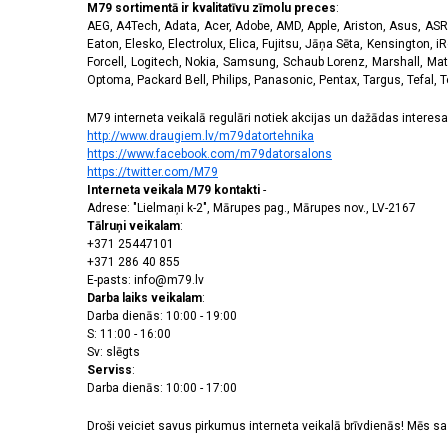
M79 sortimentā ir kvalitatīvu zīmolu preces
:
AEG, A4Tech, Adata, Acer, Adobe, AMD, Apple, Ariston, Asus, ASRoc
Eaton, Elesko, Electrolux, Elica, Fujitsu, Jāņa Sēta, Kensington, iR
Forcell, Logitech, Nokia, Samsung, Schaub Lorenz, Marshall, Mat
Optoma, Packard Bell, Philips, Panasonic, Pentax, Targus, Tefal, 
M79 interneta veikalā regulāri notiek akcijas un dažādas interesan
http://www.draugiem.lv/m79datortehnika
https://www.facebook.com/m79datorsalons
https://twitter.com/M79
Interneta veikala M79 kontakti
-
Adrese: "Lielmaņi k-2", Mārupes pag., Mārupes nov., LV-2167
Tālruņi veikalam
:
+371 25447101
+371 286 40 855
E-pasts: info@m79.lv
Darba laiks veikalam
:
Darba dienās: 10:00 - 19:00
S: 11:00 - 16:00
Sv: slēgts
Serviss
:
Darba dienās: 10:00 - 17:00
Droši veiciet savus pirkumus interneta veikalā brīvdienās! Mēs 