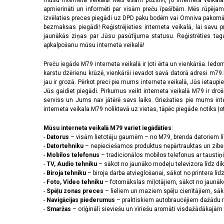
mūsu interneta veikalā! Mēs esam pozitīvi, jo interneta veikal
apmierināti un informēti par visām preču īpašībām. Mēs rūpējam
izvēlaties preces piegādi uz DPD paku bodēm vai Omniva pakomātiem,
bezmaksas piegādi! Reģistrējieties interneta veikalā, lai savu 
jaunākās ziņas par Jūsu pasūtījuma statusu. Reģistrēties tagad
apkalpošanu mūsu interneta veikalā!
Preču iegāde M79 interneta veikalā ir ļoti ērta un vienkārša. Iedomā
karstu dzērienu krūzē, vienkārši ievadot savā datorā adresi m79.lv
jau ir grozā. Pērkot preci pie mums interneta veikalā, Jūs ietaupi
Jūs gaidiet piegādi. Pirkumus veikt interneta veikalā M79 ir dr
serviss un Jums nav jātērē savs laiks. Griežaties pie mums int
interneta veikala M79 noliktavā uz vietas, tāpēc piegāde notiks ļoti
Mūsu interneta veikalā M79 variet iegādāties
:
-
Datorus
– visām lietotāju gaumēm – no M79, brenda datoriem l
-
Datortehniku
– nepieciešamos produktus nepārtrauktas un zibe
-
Mobilos telefonus
– tradicionālos mobilos telefonus ar tausti
-
TV, Audio tehniku
– sākot no jaunāko modeļu televizora līdz di
-
Biroja tehniku
– biroja darba atvieglošanai, sākot no printera lī
-
Foto, Video tehniku
– fotomākslas mīļotājiem, sākot no jaunāk
-
Spēļu zonas preces
– lieliem un maziem spēļu cienītājiem, sāk
-
Navigācijas piederumus
– praktiskiem autobraucējiem dažādu m
-
Smaržas
– oriģināli sieviešu un vīriešu aromāti visdažādākaj