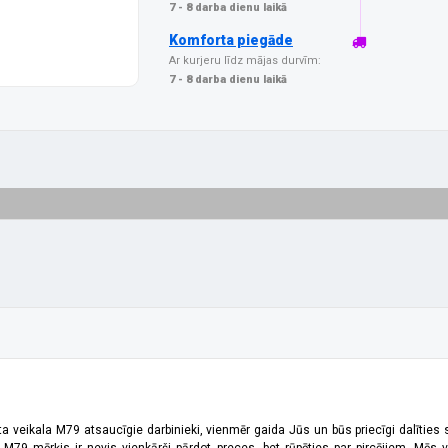
7 - 8 darba dienu laikā
Komforta piegāde
Ar kurjeru līdz mājas durvīm:
7 - 8 darba dienu laikā
ta veikala M79 atsaucīgie darbinieki, vienmēr gaida Jūs un būs priecīgi dalīties