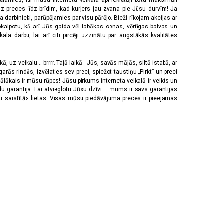
vēlamies, lai mūsu interneta veikala apmeklētāji būtu maksimāli
z preces līdz brīdim, kad kurjers jau zvana pie Jūsu durvīm! Ja
 darbinieki, parūpējamies par visu pārējo. Bieži rīkojam akcijas ar
pkalpotu, kā arī Jūs gaida vēl labākas cenas, vērtīgas balvas un
a darbu, lai arī citi pircēji uzzinātu par augstākās kvalitātes
 uz veikalu... brrrr. Tajā laikā - Jūs, savās mājās, siltā istabā, ar
rās rindās, izvēlaties sev preci, spiežot taustiņu „Pirkt” un preci
tālākais ir mūsu rūpes! Jūsu pirkums interneta veikalā ir veikts un
u garantija. Lai atvieglotu Jūsu dzīvi – mums ir savs garantijas
ju saistītās lietas. Visas mūsu piedāvājuma preces ir pieejamas