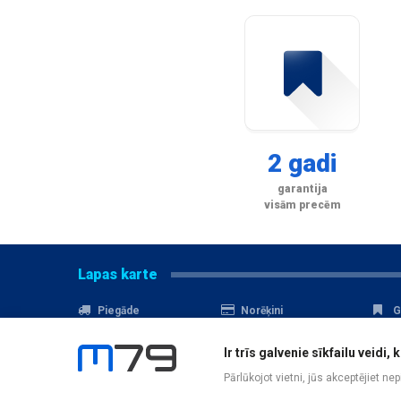
2 gadi
garantija
visām precēm
Lapas karte
Piegāde
Norēķini
G
Nomaksa
Kontakti
A
Ir trīs galvenie sīkfailu veid
Akcijas
Serviss
D
Pārlūkojot vietni, jūs akceptējiet ne