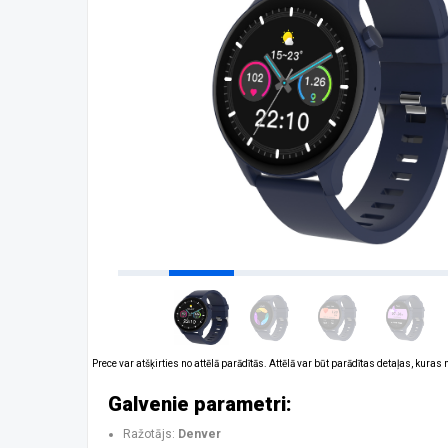
Prece var atšķirties no attēlā parādītās. Attēlā var būt parādītas detaļas, kuras
Galvenie parametri:
Ražotājs:
Denver