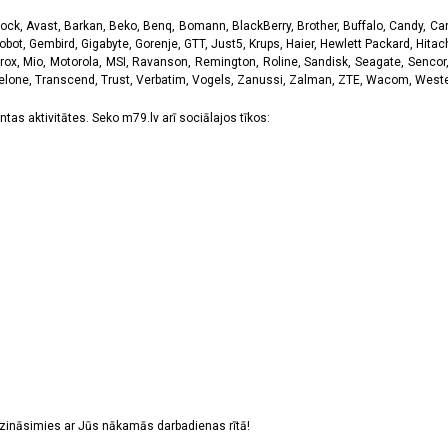
k, Avast, Barkan, Beko, Benq, Bomann, BlackBerry, Brother, Buffalo, Candy, Canon
obot, Gembird, Gigabyte, Gorenje, GTT, Just5, Krups, Haier, Hewlett Packard, Hitachi
rox, Mio, Motorola, MSI, Ravanson, Remington, Roline, Sandisk, Seagate, Sencor,
Telone, Transcend, Trust, Verbatim, Vogels, Zanussi, Zalman, ZTE, Wacom, Western
tas aktivitātes. Seko m79.lv arī sociālajos tīkos:
sazināsimies ar Jūs nākamās darbadienas rītā!