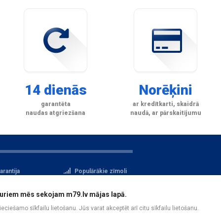
14 dienās
Norēķini
garantēta
ar kredītkarti, skaidrā
naudas atgriezšana
naudā, ar pārskaitījumu
arantija
Populārākie zīmoli
tteikuma tiesības
Privātuma politika
i, kuriem mēs sekojam m79.lv mājas lapā.
atu aizsardzība
Reģistrācija
pieciešamo sīkfailu lietošanu. Jūs varat akceptēt arī citu sīkfailu lietošanu.