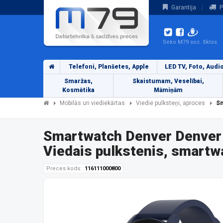
Garantija
P
Seko M79 soc. tīklos
Telefoni, Planšetes, Apple
LED TV, Foto, Audi
Smaržas,
Skaistumam, Veselībai,
Kosmētika
Māmiņām
Mobilās un viediekārtas
Viedie pulksteņi, aproces
Sm
Smartwatch Denver Denve
Viedais pulkstenis, smartw
Preces kods:
116111000800