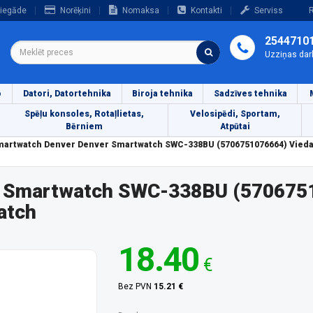
iegāde
Norēķini
Nomaksa
Kontakti
Serviss
R
2544710
Uzziņas dar
o
Datori, Datortehnika
Biroja tehnika
Sadzīves tehnika
Spēļu konsoles, Rotaļlietas,
Velosipēdi, Sportam,
Bērniem
Atpūtai
artwatch Denver Denver Smartwatch SWC-338BU (5706751076664) Viedai
r Smartwatch SWC-338BU (570675
atch
18.40
€
Bez PVN
15.21 €