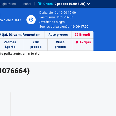
eģistrēties
Ienākt
Grozā:
0
preces (
0.00
EUR)
Darba dienās 10:00-19:00
1
Sestdienās 11:00-16:00
ba dienās: 8-17
Svētdienās slēgts
Serviss darba dienās:
10:00-17:00
Mājai, Dārzam, Remontam
Auto preces
Brendi
Ziemas
ZOO
Visas
Akcijas
Sports
preces
preces
s pulkstenis, smartwatch
1076664)