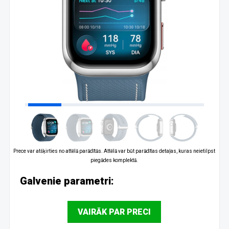
Prece var atšķirties no attēlā parādītās. Attēlā var būt parādītas detaļas, kuras neietilpst
piegādes komplektā.
Galvenie parametri:
VAIRĀK PAR PRECI