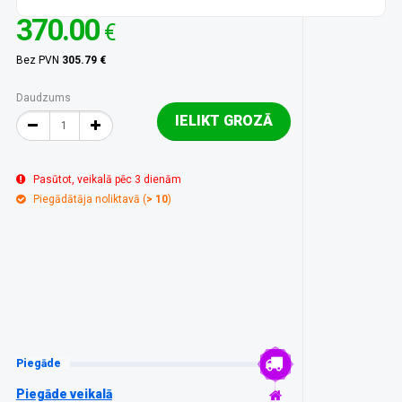
370.00
€
Bez PVN
305.79 €
Daudzums
IELIKT GROZĀ
Pasūtot, veikalā pēc 3 dienām
Piegādātāja noliktavā (
> 10
)
Piegāde
Piegāde veikalā