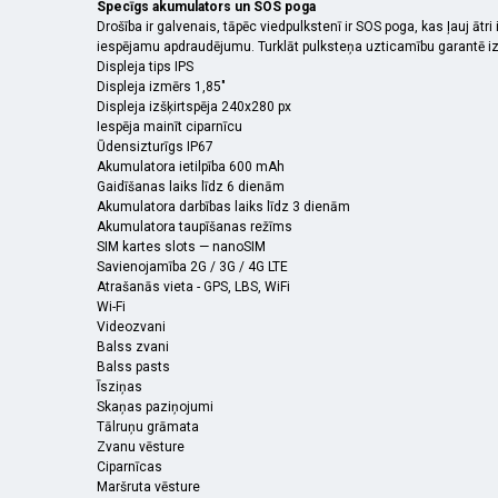
Specīgs akumulators un SOS poga
Drošība ir galvenais, tāpēc viedpulkstenī ir SOS poga, kas ļauj ātri
iespējamu apdraudējumu. Turklāt pulksteņa uzticamību garantē izt
Displeja tips IPS
Displeja izmērs 1,85"
Displeja izšķirtspēja 240x280 px
Iespēja mainīt ciparnīcu
Ūdensizturīgs IP67
Akumulatora ietilpība 600 mAh
Gaidīšanas laiks līdz 6 dienām
Akumulatora darbības laiks līdz 3 dienām
Akumulatora taupīšanas režīms
SIM kartes slots — nanoSIM
Savienojamība 2G / 3G / 4G LTE
Atrašanās vieta - GPS, LBS, WiFi
Wi-Fi
Videozvani
Balss zvani
Balss pasts
Īsziņas
Skaņas paziņojumi
Tālruņu grāmata
Zvanu vēsture
Ciparnīcas
Maršruta vēsture