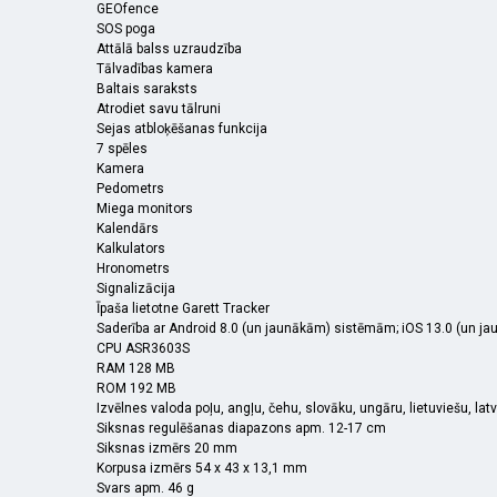
GEOfence
SOS poga
Attālā balss uzraudzība
Tālvadības kamera
Baltais saraksts
Atrodiet savu tālruni
Sejas atbloķēšanas funkcija
7 spēles
Kamera
Pedometrs
Miega monitors
Kalendārs
Kalkulators
Hronometrs
Signalizācija
Īpaša lietotne Garett Tracker
Saderība ar Android 8.0 (un jaunākām) sistēmām; iOS 13.0 (un jau
CPU ASR3603S
RAM 128 MB
ROM 192 MB
Izvēlnes valoda poļu, angļu, čehu, slovāku, ungāru, lietuviešu, latv
Siksnas regulēšanas diapazons apm. 12-17 cm
Siksnas izmērs 20 mm
Korpusa izmērs 54 x 43 x 13,1 mm
Svars apm. 46 g