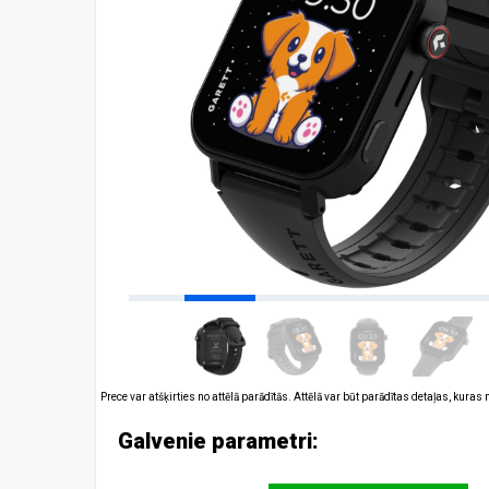
Prece var atšķirties no attēlā parādītās. Attēlā var būt parādītas detaļas, kuras
Galvenie parametri: