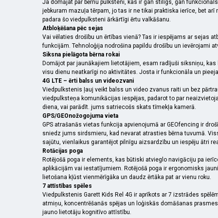
Ja domājat par bērnu pulksteni, kas ir gan stilīgs, gan funkcionāls
jebkuram mazuļa tērpam, jo tas ir ne tikai praktiska ierīce, bet ar
padara šo viedpulksteni ārkārtīgi ērtu valkāšanu.
Atbloķēšana pēc sejas
Vai vēlaties drošību un ērtības vienā? Tas ir iespējams ar sejas 
funkcijām. Tehnoloģija nodrošina papildu drošību un ievērojami atvi
Siksna pielāgota bērna rokai
Domājot par jaunākajiem lietotājiem, esam radījuši siksniņu, kas 
visu dienu neatkarīgi no aktivitātes. Josta ir funkcionāla un pie
4G LTE – ērti balss un videozvani
Viedpulkstenis ļauj veikt balss un video zvanus raiti un bez pārtra
viedpulksteņa komunikācijas iespējas, padarot to par neaizvietoja
diena, vai parādīt. jums satriecošs skats tīmekļa kamerā.
GPS/GEOnožogojuma vieta
GPS atrašanās vietas funkcija apvienojumā ar GEOfencing ir drošīb
sniedz jums sirdsmieru, kad nevarat atrasties bērna tuvumā. Viss
sajūtu, vienlaikus garantējot pilnīgu aizsardzību un iespēju ātri 
Rotācijas poga
Rotējošā poga ir elements, kas būtiski atvieglo navigāciju pa ierīc
aplikācijām vai iestatījumiem. Rotējošā poga ir ergonomisks jaunin
lietošana kļūst vienmērīgāka un daudz ērtāka pat ar vienu roku.
7 attīstības spēles
Viedpulkstenis Garett Kids Rel 4G ir aprīkots ar 7 izstrādes spēlē
atmiņu, koncentrēšanās spējas un loģiskās domāšanas prasmes. Rezu
jauno lietotāju kognitīvo attīstību.