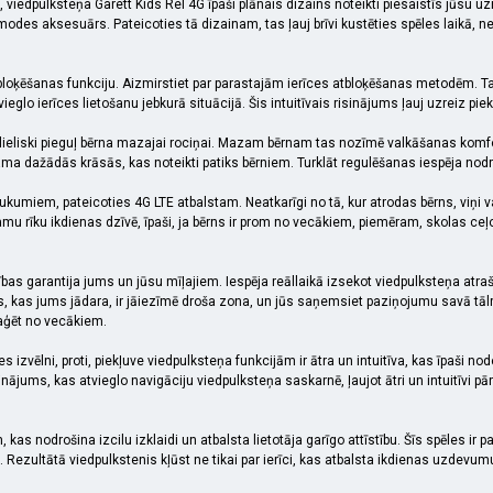
, viedpulksteņa Garett Kids Rel 4G īpaši plānais dizains noteikti piesaistīs jūsu uz
ī modes aksesuārs. Pateicoties tā dizainam, tas ļauj brīvi kustēties spēles laikā, n
atbloķēšanas funkciju. Aizmirstiet par parastajām ierīces atbloķēšanas metodēm. T
eglo ierīces lietošanu jebkurā situācijā. Šis intuitīvais risinājums ļauj uzreiz pi
lieliski pieguļ bērna mazajai rociņai. Mazam bērnam tas nozīmē valkāšanas komfort
ejama dažādās krāsās, kas noteikti patiks bērniem. Turklāt regulēšanas iespēja no
ukumiem, pateicoties 4G LTE atbalstam. Neatkarīgi no tā, kur atrodas bērns, viņi va
mu rīku ikdienas dzīvē, īpaši, ja bērns ir prom no vecākiem, piemēram, skolas ceļ
as garantija jums un jūsu mīļajiem. Iespēja reāllaikā izsekot viedpulksteņa atraš
, kas jums jādara, ir jāiezīmē droša zona, un jūs saņemsiet paziņojumu savā tālru
reaģēt no vecākiem.
es izvēlni, proti, piekļuve viedpulksteņa funkcijām ir ātra un intuitīva, kas īpaši
ājums, kas atvieglo navigāciju viedpulksteņa saskarnē, ļaujot ātri un intuitīvi pār
m, kas nodrošina izcilu izklaidi un atbalsta lietotāja garīgo attīstību. Šīs spēles
ltātā viedpulkstenis kļūst ne tikai par ierīci, kas atbalsta ikdienas uzdevumus, 