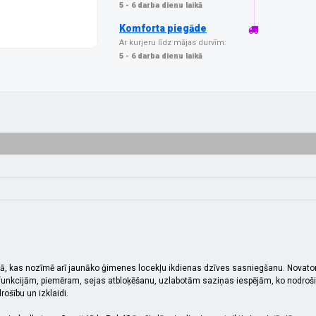
5 - 6 darba dienu laikā
Komforta piegāde
Ar kurjeru līdz mājas durvīm:
5 - 6 darba dienu laikā
nā, kas nozīmē arī jaunāko ģimenes locekļu ikdienas dzīves sasniegšanu. Novatoris
 funkcijām, piemēram, sejas atbloķēšanu, uzlabotām saziņas iespējām, ko nodrošin
ošību un izklaidi.