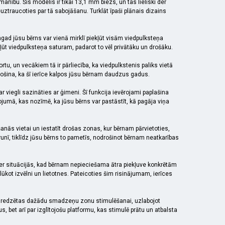
manību. Šis modelis ir tikai 13,1 mm biezs, un tas lieliski der
euztraucoties par tā sabojāšanu. Turklāt īpaši plānais dizains
agad jūsu bērns var vienā mirklī piekļūt visām viedpulksteņa
ekļūt viedpulksteņa saturam, padarot to vēl privātāku un drošāku.
u, un vecākiem tā ir pārliecība, ka viedpulkstenis paliks vietā
drošina, ka šī ierīce kalpos jūsu bērnam daudzus gadus.
r viegli sazināties ar ģimeni. Šī funkcija ievērojami paplašina
ojumā, kas nozīmē, ka jūsu bērns var pastāstīt, kā pagāja viņa
anās vietai un iestatīt drošas zonas, kur bērnam pārvietoties,
nī, tiklīdz jūsu bērns to pametīs, nodrošinot bērnam neatkarības
 noder situācijās, kad bērnam nepieciešama ātra piekļuve konkrētām
lūkot izvēlni un lietotnes. Pateicoties šim risinājumam, ierīces
 ir paredzētas dažādu smadzeņu zonu stimulēšanai, uzlabojot
bet arī par izglītojošu platformu, kas stimulē prātu un atbalsta