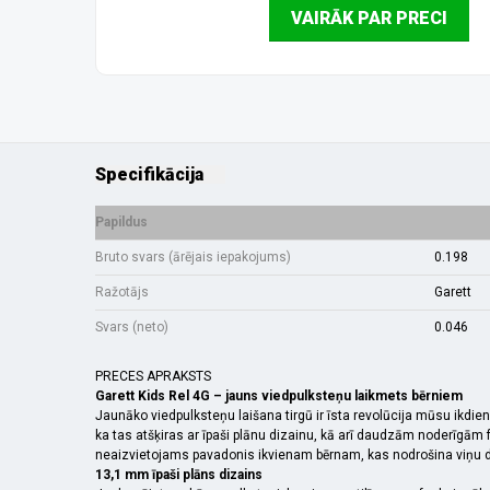
VAIRĀK PAR PRECI
Specifikācija
Papildus
Bruto svars (ārējais iepakojums)
0.198
Ražotājs
Garett
Svars (neto)
0.046
PRECES APRAKSTS
Garett Kids Rel 4G – jauns viedpulksteņu laikmets bērniem
Jaunāko viedpulksteņu laišana tirgū ir īsta revolūcija mūsu ikdie
ka tas atšķiras ar īpaši plānu dizainu, kā arī daudzām noderīgām
neaizvietojams pavadonis ikvienam bērnam, kas nodrošina viņu dr
13,1 mm īpaši plāns dizains