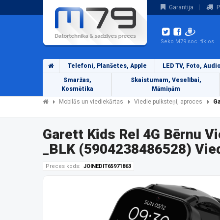
Garantija
P
Seko M79 soc. tīklos
Telefoni, Planšetes, Apple
LED TV, Foto, Audi
Smaržas,
Skaistumam, Veselībai,
Kosmētika
Māmiņām
Mobilās un viediekārtas
Viedie pulksteņi, aproces
Ga
Garett Kids Rel 4G Bērnu Vi
_BLK (5904238486528) Vied
Preces kods:
JOINEDIT65971863