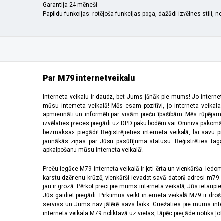
Garantija 24 mēneši
Papildu funkcijas: rotējoša funkcijas poga, dažādi izvēlnes stili, n
Par M79 internetveikalu
Interneta veikalu ir daudz, bet Jums jānāk pie mums! Jo interne
mūsu interneta veikalā! Mēs esam pozitīvi, jo interneta veikal
apmierināti un informēti par visām preču īpašībām. Mēs rūpējam
izvēlaties preces piegādi uz DPD paku bodēm vai Omniva pakomātiem,
bezmaksas piegādi! Reģistrējieties interneta veikalā, lai savu 
jaunākās ziņas par Jūsu pasūtījuma statusu. Reģistrēties tagad
apkalpošanu mūsu interneta veikalā!
Preču iegāde M79 interneta veikalā ir ļoti ērta un vienkārša. Iedomā
karstu dzērienu krūzē, vienkārši ievadot savā datorā adresi m79.lv
jau ir grozā. Pērkot preci pie mums interneta veikalā, Jūs ietaupi
Jūs gaidiet piegādi. Pirkumus veikt interneta veikalā M79 ir dr
serviss un Jums nav jātērē savs laiks. Griežaties pie mums int
interneta veikala M79 noliktavā uz vietas, tāpēc piegāde notiks ļoti