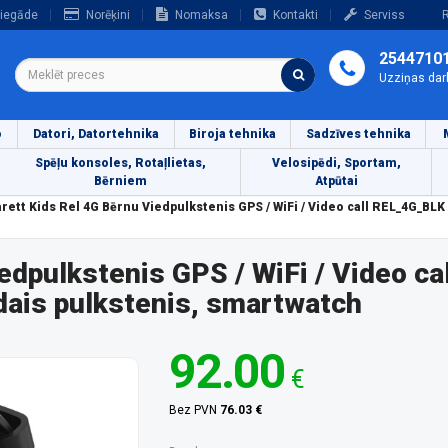
iegāde
Norēķini
Nomaksa
Kontakti
Serviss
R
2544710
Uzziņas dar
o
Datori, Datortehnika
Biroja tehnika
Sadzīves tehnika
Spēļu konsoles, Rotaļlietas,
Velosipēdi, Sportam,
Bērniem
Atpūtai
rett Kids Rel 4G Bērnu Viedpulkstenis GPS / WiFi / Video call REL_4G_BL
edpulkstenis GPS / WiFi / Video ca
ais pulkstenis, smartwatch
92.00
€
Bez PVN
76.03 €