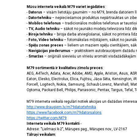
Mūsu interneta veikalā M79 variet iegādāties
:
-
Datorus
– visām lietotāju gaumēm – no M79, brenda datoriem l
-
Datortehniku
– nepieciešamos produktus nepārtrauktas un zibe
-
Mobilos telefonus
– tradicionālos mobilos telefonus ar tausti
-
TV, Audio tehniku
– sākot no jaunāko modeļu televizora līdz di
-
Biroja tehniku
– biroja darba atvieglošanai, sākot no printera lī
-
Foto, Video tehniku
– fotomākslas mīļotājiem, sākot no jaunāk
-
Spēļu zonas preces
– lieliem un maziem spēļu cienītājiem, sāk
-
Navigācijas piederumus
– praktiskiem autobraucējiem dažādu m
-
Smaržas
– oriģināli sieviešu un vīriešu aromāti visdažādākaj
M79 sortimentā ir kvalitatīvu zīmolu preces
:
AEG, A4Tech, Adata, Acer, Adobe, AMD, Apple, Ariston, Asus, ASRoc
Eaton, Elesko, Electrolux, Elica, Fujitsu, Jāņa Sēta, Kensington, iR
Forcell, Logitech, Nokia, Samsung, Schaub Lorenz, Marshall, Mat
Optoma, Packard Bell, Philips, Panasonic, Pentax, Targus, Tefal, 
M79 interneta veikalā regulāri notiek akcijas un dažādas interesan
http://www.draugiem.lv/m79datortehnika
https://www.facebook.com/m79datorsalons
https://twitter.com/M79
Interneta veikala M79 kontakti
-
Adrese: "Lielmaņi k-2", Mārupes pag., Mārupes nov., LV-2167
Tālruņi veikalam
: