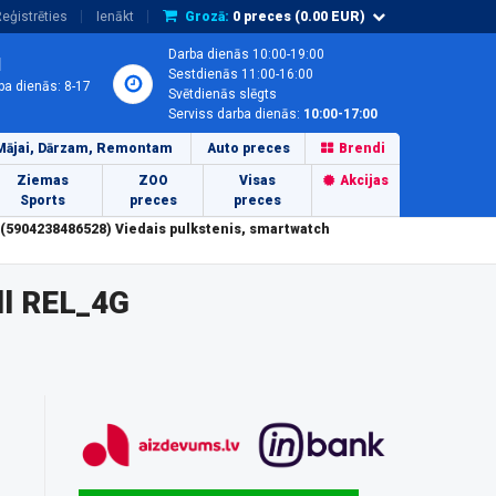
eģistrēties
Ienākt
Grozā:
0
preces (
0.00
EUR)
Darba dienās 10:00-19:00
1
Sestdienās 11:00-16:00
ba dienās: 8-17
Svētdienās slēgts
Serviss darba dienās:
10:00-17:00
Mājai, Dārzam, Remontam
Auto preces
Brendi
Ziemas
ZOO
Visas
Akcijas
Sports
preces
preces
K (5904238486528) Viedais pulkstenis, smartwatch
ll REL_4G