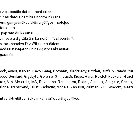
īdz personālo datoru monitoriem
nīgas datora darbības nodrošināšanai
ņiem, gan jaunākos skārienjūtīgos modeļus
ktofoniem
dz papīram drukāšanai
o modeļu digitālajām kamerām līdz fotorāmītim
ot no konsoles līdz Wii aksesuāriem
odeļu navigātori un navigātoru aksesuāri
ām gaumēm
k, Avast, Barkan, Beko, Benq, Bomann, BlackBerry, Brother, Buffalo, Candy, Canon
obot, Gembird, Gigabyte, Gorenje, GTT, Just5, Krups, Haier, Hewlett Packard, Hitachi
rox, Mio, Motorola, MSI, Ravanson, Remington, Roline, Sandisk, Seagate, Sencor,
Telone, Transcend, Trust, Verbatim, Vogels, Zanussi, Zalman, ZTE, Wacom, Western
tas aktivitātes. Seko m79.lv arī sociālajos tīkos: