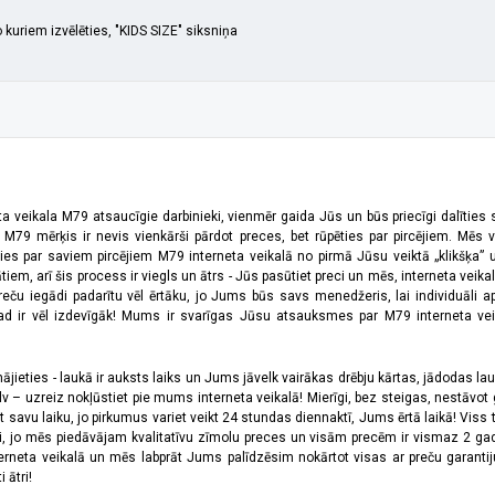
o kuriem izvēlēties, "KIDS SIZE" siksniņa
ta veikala M79 atsaucīgie darbinieki, vienmēr gaida Jūs un būs priecīgi dalīties
a M79 mērķis ir nevis vienkārši pārdot preces, bet rūpēties par pircējiem. Mēs 
ies par saviem pircējiem M79 interneta veikalā no pirmā Jūsu veiktā „klikšķa” u
 arī šis process ir viegls un ātrs - Jūs pasūtiet preci un mēs, interneta veikala
preču iegādi padarītu vēl ērtāku, jo Jums būs savs menedžeris, lai individuāli a
 ir vēl izdevīgāk! Mums ir svarīgas Jūsu atsauksmes par M79 interneta veikal
jieties - laukā ir auksts laiks un Jums jāvelk vairākas drēbju kārtas, jādodas laukā,
 – uzreiz nokļūstiet pie mums interneta veikalā! Mierīgi, bez steigas, nestāvot ga
et savu laiku, jo pirkumus variet veikt 24 stundas diennaktī, Jums ērtā laikā! Viss 
oši, jo mēs piedāvājam kvalitatīvu zīmolu preces un visām precēm ir vismaz 2 gad
erneta veikalā un mēs labprāt Jums palīdzēsim nokārtot visas ar preču garanti
 ātri!