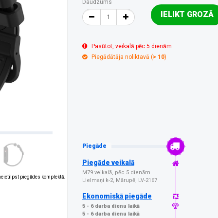
Daudzums
IELIKT GROZĀ
Pasūtot, veikalā pēc 5 dienām
Piegādātāja noliktavā (
> 10
)
Piegāde
Piegāde veikalā
M79 veikalā, pēc 5 dienām
 neietilpst piegādes komplektā.
Lielmaņi k-2, Mārupē, LV-2167
Ekonomiskā piegāde
5 - 6 darba dienu laikā
5 - 6 darba dienu laikā