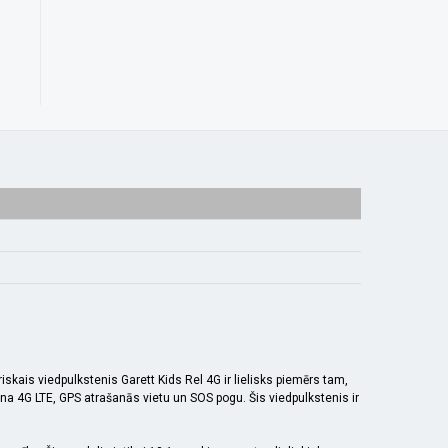
kais viedpulkstenis Garett Kids Rel 4G ir lielisks piemērs tam,
a 4G LTE, GPS atrašanās vietu un SOS pogu. Šis viedpulkstenis ir