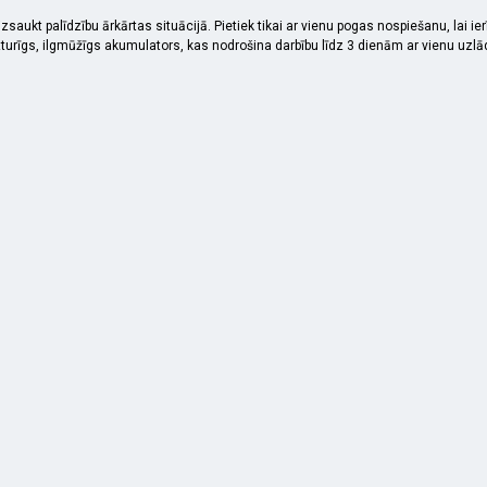
 izsaukt palīdzību ārkārtas situācijā. Pietiek tikai ar vienu pogas nospiešanu, lai i
urīgs, ilgmūžīgs akumulators, kas nodrošina darbību līdz 3 dienām ar vienu uzlādi