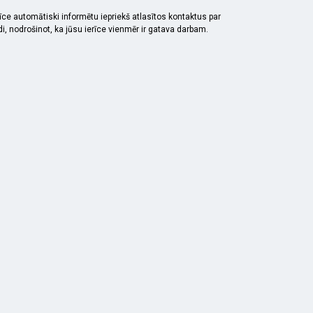
erīce automātiski informētu iepriekš atlasītos kontaktus par
, nodrošinot, ka jūsu ierīce vienmēr ir gatava darbam.