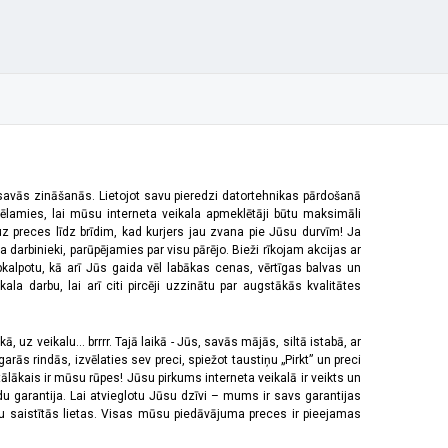
 savās zināšanās. Lietojot savu pieredzi datortehnikas pārdošanā
vēlamies, lai mūsu interneta veikala apmeklētāji būtu maksimāli
z preces līdz brīdim, kad kurjers jau zvana pie Jūsu durvīm! Ja
 darbinieki, parūpējamies par visu pārējo. Bieži rīkojam akcijas ar
pkalpotu, kā arī Jūs gaida vēl labākas cenas, vērtīgas balvas un
a darbu, lai arī citi pircēji uzzinātu par augstākās kvalitātes
 uz veikalu... brrrr. Tajā laikā - Jūs, savās mājās, siltā istabā, ar
rās rindās, izvēlaties sev preci, spiežot taustiņu „Pirkt” un preci
tālākais ir mūsu rūpes! Jūsu pirkums interneta veikalā ir veikts un
u garantija. Lai atvieglotu Jūsu dzīvi – mums ir savs garantijas
ju saistītās lietas. Visas mūsu piedāvājuma preces ir pieejamas