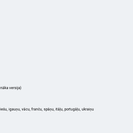
nāka versija)
iešu, igauņu, vācu, franču, spāņu, itāļu, portugāļu, ukraiņu