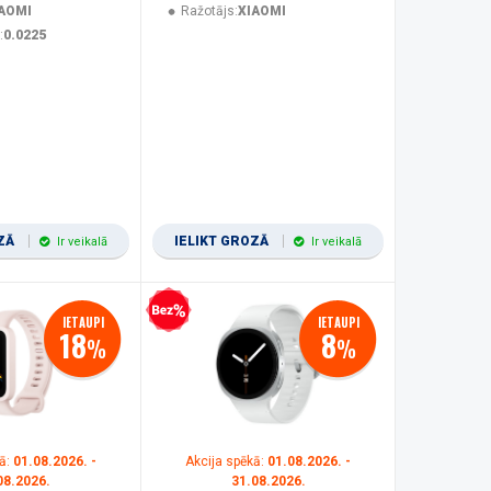
AOMI
Ražotājs:
XIAOMI
:
0.0225
OZĀ
IELIKT GROZĀ
Ir veikalā
Ir veikalā
Bezprocentu kredīts
IETAUPI
IETAUPI
18
8
%
%
ā:
01.08.2026. -
Akcija spēkā:
01.08.2026. -
08.2026.
31.08.2026.