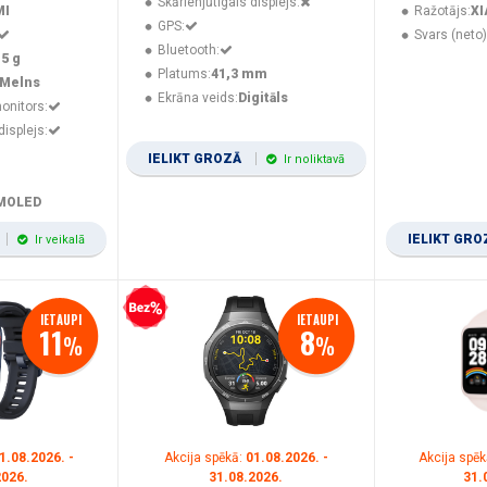
Skārienjūtīgais displejs:
MI
Ražotājs:
XI
GPS:
Svars (neto)
Bluetooth:
,5 g
Platums:
41,3 mm
Melns
Ekrāna veids:
Digitāls
onitors:
displejs:
IELIKT GROZĀ
Ir noliktavā
MOLED
IELIKT GR
Ir veikalā
Bezprocentu kredīts
IETAUPI
IETAUPI
11
8
%
%
1.08.2026. -
Akcija spēkā:
01.08.2026. -
Akcija spēk
2026.
31.08.2026.
31.