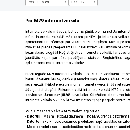
TakeMe
(7)
Popularitātes
Rādīt 12
Tech-Protect
(17)
Tracer
(11)
Umax
(1)
Par M79 internetveikalu
Withings
(9)
Interneta veikalu ir daudz, bet Jums jānāk pie mums! Jo interne
WITHINGS SAS
(2)
mūsu interneta veikalā! Mēs esam pozitīvi, jo interneta veikal
XIAOMI
(41)
apmierināti un informēti par visām preču īpašībām. Mēs rūpējam
XO
(1)
izvēlaties preces piegādi uz DPD paku bodēm vai Omniva pakomātiem,
Xoro
(2)
bezmaksas piegādi! Reģistrējieties interneta veikalā, lai savu 
jaunākās ziņas par Jūsu pasūtījuma statusu. Reģistrēties tagad
XPLORA
(1)
apkalpošanu mūsu interneta veikalā!
Zeblaze
(2)
Zeppelin
(10)
Preču iegāde M79 interneta veikalā ir ļoti ērta un vienkārša. Iedomā
karstu dzērienu krūzē, vienkārši ievadot savā datorā adresi m79.lv
Mitrumizturīgs
jau ir grozā. Pērkot preci pie mums interneta veikalā, Jūs ietaupi
Jūs gaidiet piegādi. Pirkumus veikt interneta veikalā M79 ir dr
Jā
(37)
serviss un Jums nav jātērē savs laiks. Griežaties pie mums int
Nē
(1)
interneta veikala M79 noliktavā uz vietas, tāpēc piegāde notiks ļoti
Mūsu interneta veikalā M79 variet iegādāties
:
Svars (neto)
-
Datorus
– visām lietotāju gaumēm – no M79, brenda datoriem l
-
Datortehniku
– nepieciešamos produktus nepārtrauktas un zibe
Produkta krāsa
-
Mobilos telefonus
– tradicionālos mobilos telefonus ar tausti