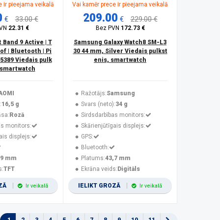
 ir pieejama veikalā
Vai kamēr prece ir pieejama veikalā
0
209.00
€
33.00 €
€
229.00 €
PVN
22.31 €
Bez PVN
172.73 €
Band 9 Active | T
Samsung Galaxy Watch8 SM-L3
of | Bluetooth | Pi
30 44 mm, Silver Viedais pulkst
5389 Viedais pulk
enis, smartwatch
 smartwatch
AOMI
Ražotājs:
Samsung
:
16,5 g
Svars (neto):
34 g
āsa:
Rozā
Sirdsdarbības monitors:
as monitors:
Skārienjūtīgais displejs:
ais displejs:
GPS:
Bluetooth:
,9 mm
Platums:
43,7 mm
s:
TFT
Ekrāna veids:
Digitāls
OZĀ
IELIKT GROZĀ
Ir veikalā
Ir veikalā