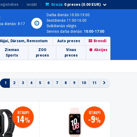
eģistrēties
Ienākt
Grozā:
0
preces (
0.00
EUR)
Darba dienās 10:00-19:00
1
Sestdienās 11:00-16:00
ba dienās: 8-17
Svētdienās slēgts
Serviss darba dienās:
10:00-17:00
Mājai, Dārzam, Remontam
Auto preces
Brendi
Ziemas
ZOO
Visas
Akcijas
Sports
preces
preces
1
2
3
4
5
6
7
8
9
10
11
IETAUPI
IETAUPI
14
-9
%
%