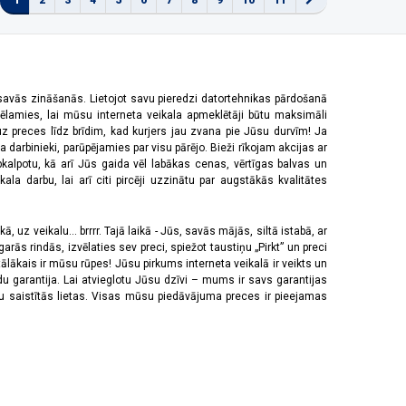
1
2
3
4
5
6
7
8
9
10
11
 savās zināšanās. Lietojot savu pieredzi datortehnikas pārdošanā
vēlamies, lai mūsu interneta veikala apmeklētāji būtu maksimāli
z preces līdz brīdim, kad kurjers jau zvana pie Jūsu durvīm! Ja
 darbinieki, parūpējamies par visu pārējo. Bieži rīkojam akcijas ar
pkalpotu, kā arī Jūs gaida vēl labākas cenas, vērtīgas balvas un
a darbu, lai arī citi pircēji uzzinātu par augstākās kvalitātes
 uz veikalu... brrrr. Tajā laikā - Jūs, savās mājās, siltā istabā, ar
rās rindās, izvēlaties sev preci, spiežot taustiņu „Pirkt” un preci
tālākais ir mūsu rūpes! Jūsu pirkums interneta veikalā ir veikts un
u garantija. Lai atvieglotu Jūsu dzīvi – mums ir savs garantijas
ju saistītās lietas. Visas mūsu piedāvājuma preces ir pieejamas