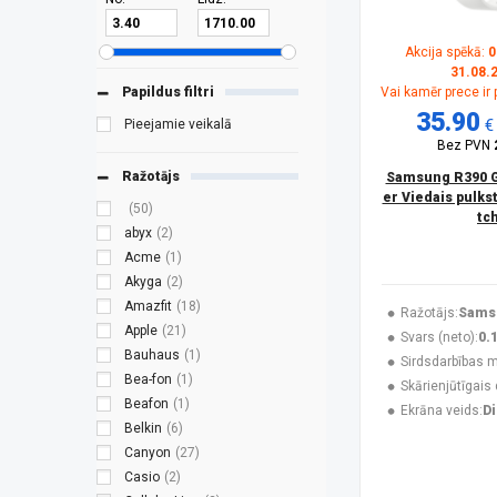
Akcija spēkā:
0
31.08.
Papildus filtri
Vai kamēr prece ir
35.90
€
Pieejamie veikalā
Bez PVN
Ražotājs
Samsung R390 Ga
er Viedais pulks
(50)
tc
abyx
(2)
Acme
(1)
Akyga
(2)
Amazfit
(18)
Ražotājs:
Sams
Apple
(21)
Svars (neto):
0.
Bauhaus
(1)
Sirdsdarbības m
Bea-fon
(1)
Skārienjūtīgais 
Beafon
(1)
Ekrāna veids:
Di
Belkin
(6)
Canyon
(27)
Casio
(2)