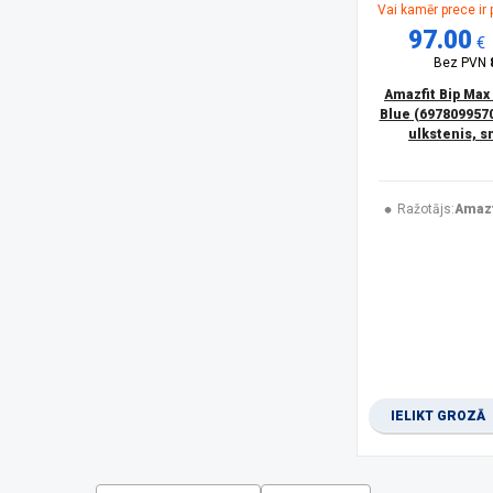
Vai kamēr prece ir
Mibro
(9)
97.00
myFirst
(1)
€
MyPhone
(8)
Bez PVN
No name
(1)
Amazfit Bip Max
Nomad
(1)
Blue (6978099570
NoName
(3)
ulkstenis, 
Oneplus
(4)
ORO-MED
(6)
oromed
(1)
Ražotājs:
Amazf
Oura
(1)
PITAKA
(1)
Platinet
(3)
Polar
(37)
product
(5)
Realme
(1)
Rubicon
(2)
Samsung
(44)
IELIKT GROZĀ
SPIGEN
(2)
SPONGE
(2)
SUUNTO
(29)