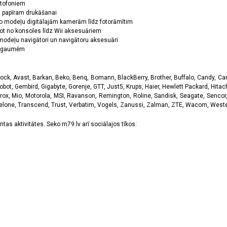
ktofoniem
dz papīram drukāšanai
o modeļu digitālajām kamerām līdz fotorāmītim
ot no konsoles līdz Wii aksesuāriem
odeļu navigātori un navigātoru aksesuāri
ām gaumēm
k, Avast, Barkan, Beko, Benq, Bomann, BlackBerry, Brother, Buffalo, Candy, Canon
obot, Gembird, Gigabyte, Gorenje, GTT, Just5, Krups, Haier, Hewlett Packard, Hitachi
rox, Mio, Motorola, MSI, Ravanson, Remington, Roline, Sandisk, Seagate, Sencor,
Telone, Transcend, Trust, Verbatim, Vogels, Zanussi, Zalman, ZTE, Wacom, Western
tas aktivitātes. Seko m79.lv arī sociālajos tīkos: