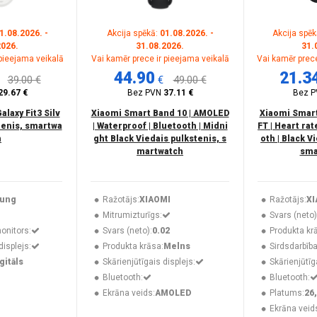
1.08.2026. -
Akcija spēkā:
01.08.2026. -
Akcija spēk
2026.
31.08.2026.
31.
 pieejama veikalā
Vai kamēr prece ir pieejama veikalā
Vai kamēr prece
44.90
21.3
39.00 €
€
49.00 €
29.67 €
Bez PVN
37.11 €
Bez 
laxy Fit3 Silv
Xiaomi Smart Band 10 | AMOLED
Xiaomi Smart 
tenis, smartwa
| Waterproof | Bluetooth | Midni
FT | Heart rat
h
ght Black Viedais pulkstenis, s
oth | Black V
martwatch
sma
ung
Ražotājs:
XIAOMI
Ražotājs:
XI
1
Mitrumizturīgs:
Svars (neto)
onitors:
Svars (neto):
0.02
Produkta kr
displejs:
Produkta krāsa:
Melns
Sirdsdarbīb
gitāls
Skārienjūtīgais displejs:
Skārienjūtīg
Bluetooth:
Bluetooth:
Ekrāna veids:
AMOLED
Platums:
26
Ekrāna veid