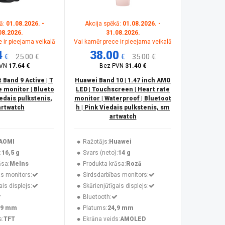
ā:
01.08.2026. -
Akcija spēkā:
01.08.2026. -
08.2026.
31.08.2026.
 ir pieejama veikalā
Vai kamēr prece ir pieejama veikalā
4
38.00
€
25.00 €
€
35.00 €
PVN
17.64 €
Bez PVN
31.40 €
Band 9 Active | T
Huawei Band 10 | 1.47 inch AMO
e monitor | Blueto
LED | Touchscreen | Heart rate
iedais pulkstenis,
monitor | Waterproof | Bluetoot
rtwatch
h | Pink Viedais pulkstenis, sm
artwatch
AOMI
Ražotājs:
Huawei
:
16,5 g
Svars (neto):
14 g
āsa:
Melns
Produkta krāsa:
Rozā
as monitors:
Sirdsdarbības monitors:
ais displejs:
Skārienjūtīgais displejs:
Bluetooth:
,9 mm
Platums:
24,9 mm
s:
TFT
Ekrāna veids:
AMOLED