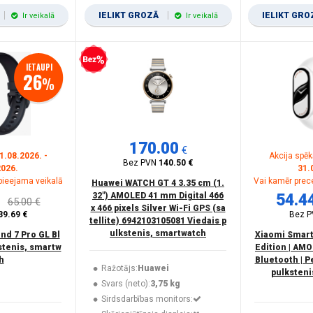
IELIKT GROZĀ
IELIKT GR
Ir veikalā
Ir veikalā
Bezprocentu kredīts
IETAUPI
26
%
170.00
€
1.08.2026. -
Akcija spēk
Bez PVN
140.50 €
2026.
31.
 pieejama veikalā
Vai kamēr prece
Huawei WATCH GT 4 3.35 cm (1.
32") AMOLED 41 mm Digital 466
54.4
65.00 €
x 466 pixels Silver Wi-Fi GPS (sa
39.69 €
Bez 
tellite) 6942103105081 Viedais p
ulkstenis, smartwatch
nd 7 Pro GL Bl
Xiaomi Smart
stenis, smartw
Edition | AMO
h
Bluetooth | P
Ražotājs:
Huawei
pulksteni
Svars (neto):
3,75 kg
Sirdsdarbības monitors: