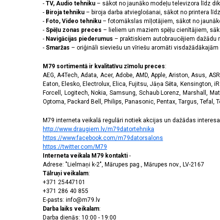
-
TV, Audio tehniku
– sākot no jaunāko modeļu televizora līdz di
Skārienjūtīgais
-
Biroja tehniku
– biroja darba atvieglošanai, sākot no printera lī
displejs
-
Foto, Video tehniku
– fotomākslas mīļotājiem, sākot no jaunāk
Jā
(154)
-
Spēļu zonas preces
– lieliem un maziem spēļu cienītājiem, sāk
-
Navigācijas piederumus
Nē
(9)
– praktiskiem autobraucējiem dažādu m
-
Smaržas
– oriģināli sieviešu un vīriešu aromāti visdažādākaj
GPS
M79 sortimentā ir kvalitatīvu zīmolu preces
:
AEG, A4Tech, Adata, Acer, Adobe, AMD, Apple, Ariston, Asus, ASRoc
Jā
(135)
Eaton, Elesko, Electrolux, Elica, Fujitsu, Jāņa Sēta, Kensington, iR
Nē
(1)
Forcell, Logitech, Nokia, Samsung, Schaub Lorenz, Marshall, Mat
Optoma, Packard Bell, Philips, Panasonic, Pentax, Targus, Tefal, 
Bluetooth
M79 interneta veikalā regulāri notiek akcijas un dažādas interesan
Jā
(161)
http://www.draugiem.lv/m79datortehnika
https://www.facebook.com/m79datorsalons
Izšķirtspēja
https://twitter.com/M79
Interneta veikala M79 kontakti
-
128 x 128 pikseļi
(1)
Adrese: "Lielmaņi k-2", Mārupes pag., Mārupes nov., LV-2167
156 x 156 pikseļi
(1)
Tālruņi veikalam
:
166 x 166 pikseļi
(1)
+371 25447101
+371 286 40 855
172 x 320 pikseļi
(3)
E-pasts: info@m79.lv
176 x 176 pikseļi
(2)
Darba laiks veikalam
:
192 x 490 pikseļi
(1)
Darba dienās: 10:00 - 19:00