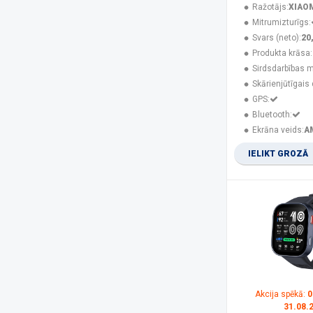
Ražotājs:
XIAO
HOCO
(4)
Mitrumizturīgs:
HONOR CHOICE
(1)
Svars (neto):
20
HUA
(4)
Produkta krāsa:
huami
(4)
Sirdsdarbības m
Huawei
(38)
Skārienjūtīgais 
iLike
(1)
GPS:
imoo
(2)
Bluetooth:
InLine
(3)
Ekrāna veids:
A
InVue
(1)
iWear
(8)
IELIKT GROZĀ
Jawbone
(2)
Kiano
(2)
Kids Euroswan
(2)
KSIX
(1)
LG
(1)
Lisciani
(1)
Lorus
(3)
MAXCOM
(16)
Maxlife
(4)
Akcija spēkā:
0
Media-Tech
(1)
31.08.