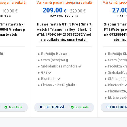
 pieejama veikalā
Vai kamēr prece ir pieejama veikalā
Vai kamēr prece
209.00
27.0
109.00 €
€
229.00 €
80.17 €
Bez PVN
172.73 €
Bez 
 Smartwatch -
Huawei Watch GT | 5 Pro | Smart
Xiaomi Smart 
084) Viedais p
watch | Titanium alloy | Black | 5
FT | Waterpro
smartwatch
ATM, IP69K 6942103132032 Vied
nk 693255441
ais pulkstenis, smartwatch
stenis,
it
Ražotājs:
Huawei
Ražotājs:
XI
Svars (neto):
53 g
Svars (neto)
Sirdsdarbības monitors:
Produkta kr
GPS:
Sirdsdarbīb
Bluetooth:
Skārienjūtīg
Ekrāna veids:
Digitāls
Bluetooth:
Platums:
26
Ekrāna veid
IELIKT GROZĀ
IELIKT GR
Ir veikalā
Ir veikalā