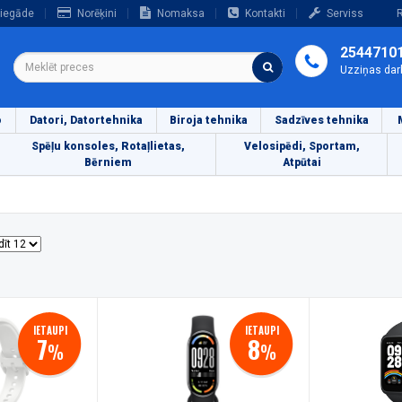
iegāde
Norēķini
Nomaksa
Kontakti
Serviss
R
2544710
Uzziņas dar
o
Datori, Datortehnika
Biroja tehnika
Sadzīves tehnika
Spēļu konsoles, Rotaļlietas,
Velosipēdi, Sportam,
Bērniem
Atpūtai
IETAUPI
IETAUPI
7
8
%
%