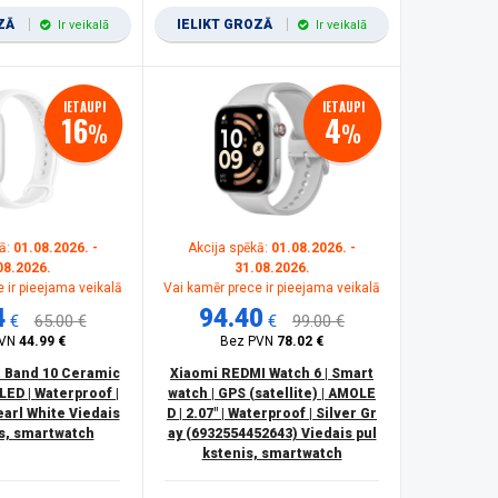
OZĀ
IELIKT GROZĀ
Ir veikalā
Ir veikalā
IETAUPI
IETAUPI
16
4
%
%
ā:
01.08.2026. -
Akcija spēkā:
01.08.2026. -
08.2026.
31.08.2026.
 ir pieejama veikalā
Vai kamēr prece ir pieejama veikalā
4
94.40
€
65.00 €
€
99.00 €
PVN
44.99 €
Bez PVN
78.02 €
 Band 10 Ceramic
Xiaomi REDMI Watch 6 | Smart
LED | Waterproof |
watch | GPS (satellite) | AMOLE
earl White Viedais
D | 2.07" | Waterproof | Silver Gr
s, smartwatch
ay (6932554452643) Viedais pul
kstenis, smartwatch