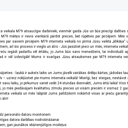
ta veikala M79 atsaucīgie darbinieki, vienmēr gaida Jūs un būs priecīgi dalīties
a M79 mērķis ir nevis vienkārši pārdot preces, bet rūpēties par pircējiem. Mēs 
ies par saviem pircējiem M79 interneta veikalā no pirmā Jūsu veiktā „klikšķa” u
 arī šis process ir viegls un ātrs - Jūs pasūtiet preci un mēs, interneta veikala
preču iegādi padarītu vēl ērtāku, jo Jums būs savs menedžeris, lai individuāli a
 ir vēl izdevīgāk! Mums ir svarīgas Jūsu atsauksmes par M79 interneta veikal
jieties - laukā ir auksts laiks un Jums jāvelk vairākas drēbju kārtas, jādodas laukā,
 – uzreiz nokļūstiet pie mums interneta veikalā! Mierīgi, bez steigas, nestāvot ga
et savu laiku, jo pirkumus variet veikt 24 stundas diennaktī, Jums ērtā laikā! Viss 
oši, jo mēs piedāvājam kvalitatīvu zīmolu preces un visām precēm ir vismaz 2 gad
erneta veikalā un mēs labprāt Jums palīdzēsim nokārtot visas ar preču garanti
 ātri!
īdz personālo datoru monitoriem
nīgas datora darbības nodrošināšanai
ņiem, gan jaunākos skārienjūtīgos modeļus