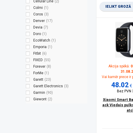
Cellular Line
(2)
IELIKT GROZĀ
Colmi
(1)
Coros
(3)
Denver
(17)
Devia
(7)
Doro
(1)
EcoWatch
(1)
Emporia
(1)
Fitbit
(6)
FIXED
(55)
Akcija spēkā:
0
Forever
(8)
31.08.
ForMe
(1)
Vai kamēr prece ir
Garett
(23)
48.02
€
Garett Electronics
(3)
Bez PVN
Garmin
(90)
Giewont
(2)
Xiaomi Smart Ba
ack Viedais pulk
Google
(8)
atc
Gravity
(5)
GSM City
(1)
HAMA
(1)
HAYLOU
(1)