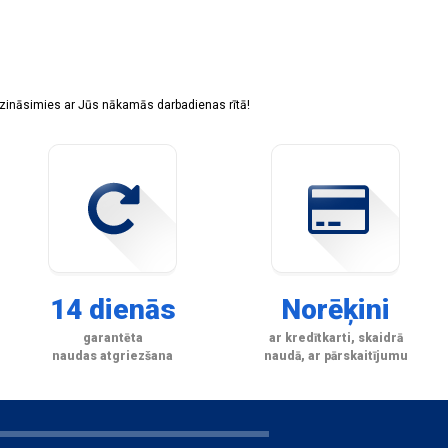
sazināsimies ar Jūs nākamās darbadienas rītā!
14 dienās
Norēķini
garantēta
ar kredītkarti, skaidrā
naudas atgriezšana
naudā, ar pārskaitījumu