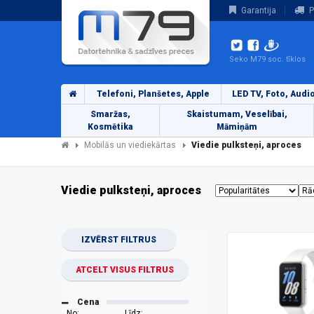
Garantija
P
Seko M79 soc. tīklos
Telefoni, Planšetes, Apple
LED TV, Foto, Audi
Smaržas,
Skaistumam, Veselībai,
Kosmētika
Māmiņām
Mobilās un viediekārtas
Viedie pulksteņi, aproces
Viedie pulksteņi, aproces
IZVĒRST FILTRUS
ATCELT VISUS FILTRUS
Cena
No:
Līdz: