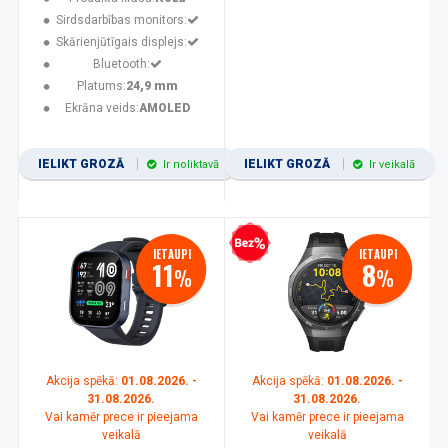
Sirdsdarbības monitors:
Skārienjūtīgais displejs:
Bluetooth:
Platums:
24,9 mm
Ekrāna veids:
AMOLED
IELIKT GROZĀ
IELIKT GROZĀ
Ir noliktavā
Ir veikalā
Bezprocentu kredīts
IETAUPI
IETAUPI
11
8
%
%
Akcija spēkā:
01.08.2026. -
Akcija spēkā:
01.08.2026. -
31.08.2026.
31.08.2026.
Vai kamēr prece ir pieejama
Vai kamēr prece ir pieejama
veikalā
veikalā