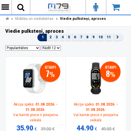
Mobilās un viediekārtas
Viedie pulksteņi, aproces
Viedie pulksteņi, aproces
1
2
3
4
5
6
7
8
9
10
11
IETAUPI
IETAUPI
7
8
%
%
Akcija spēkā:
01.08.2026. -
Akcija spēkā:
01.08.2026. -
31.08.2026.
31.08.2026.
Vai kamēr prece ir pieejama
Vai kamēr prece ir pieejama
veikalā
veikalā
35.90
44.90
€
39.00 €
€
49.00 €