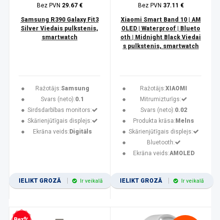
Bez PVN
29.67 €
Bez PVN
37.11 €
Samsung R390 Galaxy Fit3
Xiaomi Smart Band 10 | AM
Silver Viedais pulkstenis,
OLED | Waterproof | Blueto
smartwatch
oth | Midnight Black Viedai
s pulkstenis, smartwatch
Ražotājs:
Samsung
Ražotājs:
XIAOMI
Svars (neto):
0.1
Mitrumizturīgs:
Sirdsdarbības monitors:
Svars (neto):
0.02
Skārienjūtīgais displejs:
Produkta krāsa:
Melns
Ekrāna veids:
Digitāls
Skārienjūtīgais displejs:
Bluetooth:
Ekrāna veids:
AMOLED
IELIKT GROZĀ
IELIKT GROZĀ
Ir veikalā
Ir veikalā