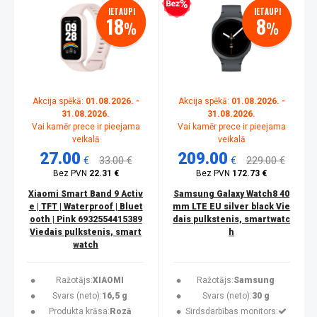
Bezprocentu kredīts
IETAUPI
IETAUPI
18
8
%
%
Akcija spēkā:
01.08.2026. -
Akcija spēkā:
01.08.2026. -
31.08.2026.
31.08.2026.
Vai kamēr prece ir pieejama
Vai kamēr prece ir pieejama
veikalā
veikalā
27.00
209.00
€
33.00 €
€
229.00 €
Bez PVN
22.31 €
Bez PVN
172.73 €
Xiaomi Smart Band 9 Activ
Samsung Galaxy Watch8 40
e | TFT | Waterproof | Bluet
mm LTE EU silver black Vie
ooth | Pink 6932554415389
dais pulkstenis, smartwatc
Viedais pulkstenis, smart
h
watch
Ražotājs:
XIAOMI
Ražotājs:
Samsung
Svars (neto):
16,5 g
Svars (neto):
30 g
Produkta krāsa:
Rozā
Sirdsdarbības monitors: