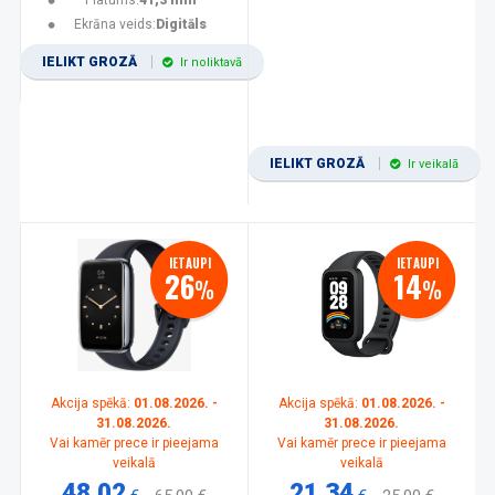
Platums:
41,3 mm
Ekrāna veids:
Digitāls
IELIKT GROZĀ
Ir noliktavā
IELIKT GROZĀ
Ir veikalā
IETAUPI
IETAUPI
26
14
%
%
Akcija spēkā:
01.08.2026. -
Akcija spēkā:
01.08.2026. -
31.08.2026.
31.08.2026.
Vai kamēr prece ir pieejama
Vai kamēr prece ir pieejama
veikalā
veikalā
48.02
21.34