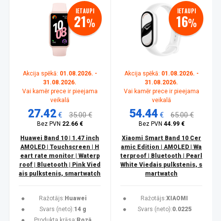
IETAUPI
IETAUPI
21
16
%
%
Akcija spēkā:
01.08.2026. -
Akcija spēkā:
01.08.2026. -
31.08.2026.
31.08.2026.
Vai kamēr prece ir pieejama
Vai kamēr prece ir pieejama
veikalā
veikalā
27.42
54.44
€
35.00 €
€
65.00 €
Bez PVN
22.66 €
Bez PVN
44.99 €
Huawei Band 10 | 1.47 inch
Xiaomi Smart Band 10 Cer
AMOLED | Touchscreen | H
amic Edition | AMOLED | Wa
eart rate monitor | Waterp
terproof | Bluetooth | Pearl
roof | Bluetooth | Pink Vied
White Viedais pulkstenis, s
ais pulkstenis, smartwatch
martwatch
Ražotājs:
Huawei
Ražotājs:
XIAOMI
Svars (neto):
14 g
Svars (neto):
0.0225
Produkta krāsa:
Rozā