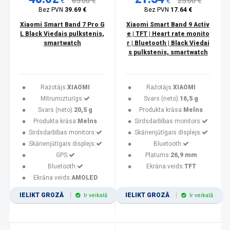
€
65.00 €
€
25.00 €
Bez PVN
39.69 €
Bez PVN
17.64 €
Xiaomi Smart Band 7 Pro G
Xiaomi Smart Band 9 Activ
L Black Viedais pulkstenis,
e | TFT | Heart rate monito
smartwatch
r | Bluetooth | Black Viedai
s pulkstenis, smartwatch
Ražotājs:
XIAOMI
Ražotājs:
XIAOMI
Mitrumizturīgs:
Svars (neto):
16,5 g
Svars (neto):
20,5 g
Produkta krāsa:
Melns
Produkta krāsa:
Melns
Sirdsdarbības monitors:
Sirdsdarbības monitors:
Skārienjūtīgais displejs:
Skārienjūtīgais displejs:
Bluetooth:
GPS:
Platums:
26,9 mm
Bluetooth:
Ekrāna veids:
TFT
Ekrāna veids:
AMOLED
IELIKT GROZĀ
IELIKT GROZĀ
Ir veikalā
Ir veikalā