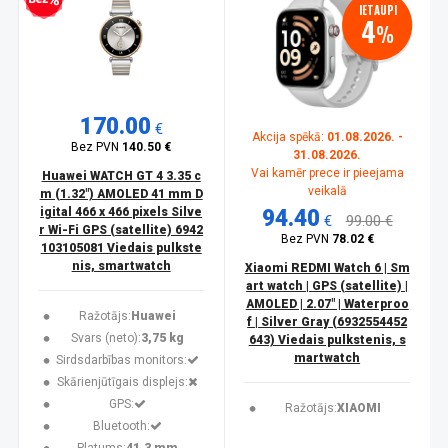
zprocentu kredīts
IETAUPI
4
%
170.00
€
Akcija spēkā:
01.08.2026. -
Bez PVN
140.50 €
31.08.2026.
Vai kamēr prece ir pieejama
Huawei WATCH GT 4 3.35 c
veikalā
m (1.32") AMOLED 41 mm D
igital 466 x 466 pixels Silve
94.40
€
99.00 €
r Wi-Fi GPS (satellite) 6942
Bez PVN
78.02 €
103105081 Viedais pulkste
nis, smartwatch
Xiaomi REDMI Watch 6 | Sm
art watch | GPS (satellite) |
AMOLED | 2.07" | Waterproo
Ražotājs:
Huawei
f | Silver Gray (6932554452
Svars (neto):
3,75 kg
643) Viedais pulkstenis, s
martwatch
Sirdsdarbības monitors:
Skārienjūtīgais displejs:
GPS:
Ražotājs:
XIAOMI
Bluetooth: