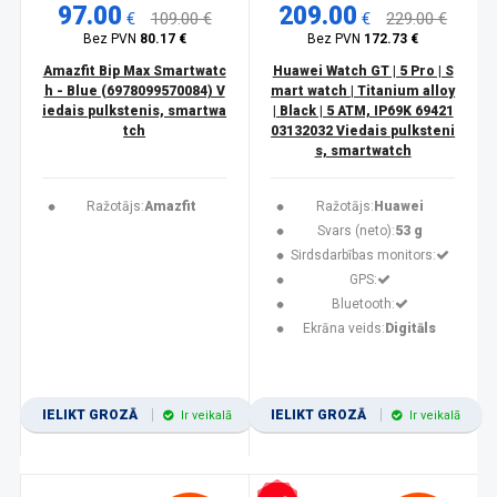
97.00
209.00
€
109.00 €
€
229.00 €
Bez PVN
80.17 €
Bez PVN
172.73 €
Amazfit Bip Max Smartwatc
Huawei Watch GT | 5 Pro | S
h - Blue (6978099570084) V
mart watch | Titanium alloy
iedais pulkstenis, smartwa
| Black | 5 ATM, IP69K 69421
tch
03132032 Viedais pulksteni
s, smartwatch
Ražotājs:
Amazfit
Ražotājs:
Huawei
Svars (neto):
53 g
Sirdsdarbības monitors:
GPS:
Bluetooth:
Ekrāna veids:
Digitāls
IELIKT GROZĀ
IELIKT GROZĀ
Ir veikalā
Ir veikalā