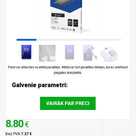
Prece var atšķirties no attēlā parādītās. Attēlā var būt parādītas detaļas, kuras neietilpst
piegādes komplektā.
Galvenie parametri:
VAIRĀK PAR PRECI
8.80
€
Bez PVN
7.27 €