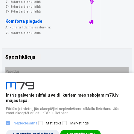
7 - 8 darba dienu laikā
7 - 8 darba dienu laikā
7 - 8 darba dienu laikā
Komforta piegāde
Ar kurjeru līdz mājas durvīm:
7 - 8 darba dienu laikā
Specifikācija
Papildus
Ražotājs
3MK
PRECES APRAKSTS
Ir trīs galvenie sīkfailu veidi, kuriem mēs sekojam m79.lv
EAN - 5903108586092
mājas lapā.
Pārlūkojot vietni, jūs akceptējiet nepieciešamo sīkfailu lietošanu. Jūs
varat akceptēt arī citu sīkfailu lietošanu.
Nepieciešams
Statistika
Mārketings