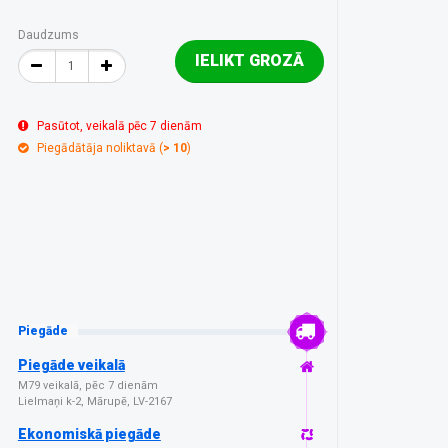
Daudzums
IELIKT GROZĀ
Pasūtot, veikalā pēc 7 dienām
Piegādātāja noliktavā (
> 10
)
Piegāde
Piegāde veikalā
M79 veikalā, pēc 7 dienām
Lielmaņi k-2, Mārupē, LV-2167
Ekonomiskā piegāde