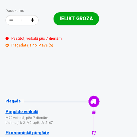
Daudzums
IELIKT GROZĀ
Pasūtot, veikalā pēc 7 dienām
Piegādātāja noliktavā (
5
)
Piegāde
Piegāde veikalā
M79 veikalā, pēc 7 dienām
Lielmaņi k-2, Mārupē, LV-2167
Ekonomiskā piegāde