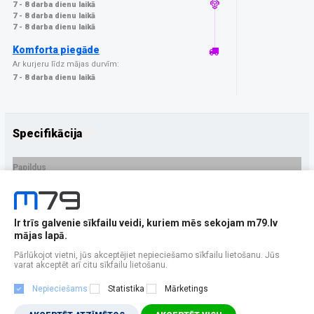
7 - 8 darba dienu laikā
7 - 8 darba dienu laikā
7 - 8 darba dienu laikā
Komforta piegāde
Ar kurjeru līdz mājas durvīm:
7 - 8 darba dienu laikā
Specifikācija
Papildus
Ražotājs
3MK
PRECES APRAKSTS
Ir trīs galvenie sīkfailu veidi, kuriem mēs sekojam m79.lv
EAN - 5903108648639
mājas lapā.
Pārlūkojot vietni, jūs akceptējiet nepieciešamo sīkfailu lietošanu. Jūs
varat akceptēt arī citu sīkfailu lietošanu.
Nepieciešams
Statistika
Mārketings