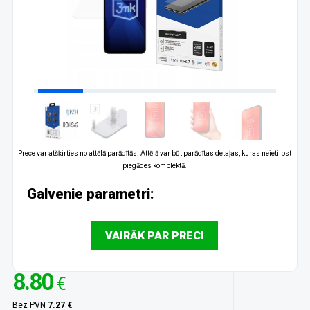
Prece var atšķirties no attēlā parādītās. Attēlā var būt parādītas detaļas, kuras neietilpst
piegādes komplektā.
Galvenie parametri:
VAIRĀK PAR PRECI
8.80
€
Bez PVN
7.27 €