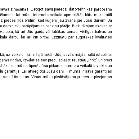
 savās zināšanās. Lietojot savu pieredzi datortehnikas pārdošanā
vēlamies, lai mūsu interneta veikala apmeklētāji būtu maksimāli
z preces līdz brīdim, kad kurjers jau zvana pie Jūsu durvīm! Ja
 darbinieki, parūpējamies par visu pārējo. Bieži rīkojam akcijas ar
pkalpotu, kā arī Jūs gaida vēl labākas cenas, vērtīgas balvas un
a darbu, lai arī citi pircēji uzzinātu par augstākās kvalitātes
 uz veikalu... brrrr. Tajā laikā - Jūs, savās mājās, siltā istabā, ar
rās rindās, izvēlaties sev preci, spiežot taustiņu „Pirkt” un preci
tālākais ir mūsu rūpes! Jūsu pirkums interneta veikalā ir veikts un
u garantija. Lai atvieglotu Jūsu dzīvi – mums ir savs garantijas
ju saistītās lietas. Visas mūsu piedāvājuma preces ir pieejamas