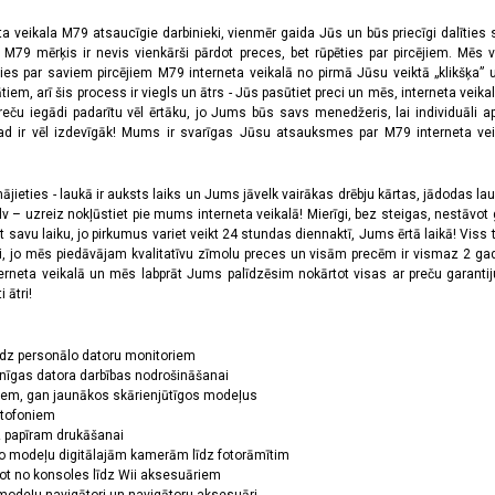
ta veikala M79 atsaucīgie darbinieki, vienmēr gaida Jūs un būs priecīgi dalīties
a M79 mērķis ir nevis vienkārši pārdot preces, bet rūpēties par pircējiem. Mēs 
ies par saviem pircējiem M79 interneta veikalā no pirmā Jūsu veiktā „klikšķa” u
 arī šis process ir viegls un ātrs - Jūs pasūtiet preci un mēs, interneta veikala
preču iegādi padarītu vēl ērtāku, jo Jums būs savs menedžeris, lai individuāli a
 ir vēl izdevīgāk! Mums ir svarīgas Jūsu atsauksmes par M79 interneta veikal
jieties - laukā ir auksts laiks un Jums jāvelk vairākas drēbju kārtas, jādodas laukā,
 – uzreiz nokļūstiet pie mums interneta veikalā! Mierīgi, bez steigas, nestāvot ga
et savu laiku, jo pirkumus variet veikt 24 stundas diennaktī, Jums ērtā laikā! Viss 
oši, jo mēs piedāvājam kvalitatīvu zīmolu preces un visām precēm ir vismaz 2 gad
erneta veikalā un mēs labprāt Jums palīdzēsim nokārtot visas ar preču garanti
 ātri!
īdz personālo datoru monitoriem
nīgas datora darbības nodrošināšanai
ņiem, gan jaunākos skārienjūtīgos modeļus
ktofoniem
dz papīram drukāšanai
o modeļu digitālajām kamerām līdz fotorāmītim
ot no konsoles līdz Wii aksesuāriem