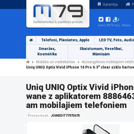
Garantija
P
Seko M79 soc. tīklos
Telefoni, Planšetes, Apple
LED TV, Foto, Audi
Smaržas,
Skaistumam, Veselībai,
Kosmētika
Māmiņām
Mobilās un viediekārtas
Aizsargplēves mobilajiem tele
Uniq UNIQ Optix Vivid iPhone 16 Pro 6.3'' clear szklo ha
Uniq UNIQ Optix Vivid iPhon
wane z aplikatorem 888646
am mobilajiem telefoniem
Preces kods:
JOINEDIT77973675