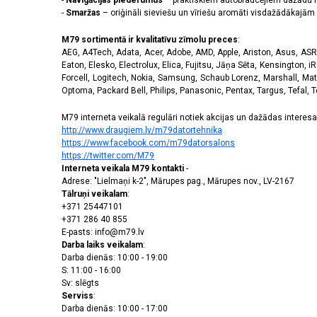
-
Navigācijas piederumus
– praktiskiem autobraucējiem dažādu m
-
Smaržas
– oriģināli sieviešu un vīriešu aromāti visdažādākaj
M79 sortimentā ir kvalitatīvu zīmolu preces
:
AEG, A4Tech, Adata, Acer, Adobe, AMD, Apple, Ariston, Asus, ASRoc
Eaton, Elesko, Electrolux, Elica, Fujitsu, Jāņa Sēta, Kensington, iR
Forcell, Logitech, Nokia, Samsung, Schaub Lorenz, Marshall, Mat
Optoma, Packard Bell, Philips, Panasonic, Pentax, Targus, Tefal, 
M79 interneta veikalā regulāri notiek akcijas un dažādas interesan
http://www.draugiem.lv/m79datortehnika
https://www.facebook.com/m79datorsalons
https://twitter.com/M79
Interneta veikala M79 kontakti
-
Adrese: "Lielmaņi k-2", Mārupes pag., Mārupes nov., LV-2167
Tālruņi veikalam
:
+371 25447101
+371 286 40 855
E-pasts: info@m79.lv
Darba laiks veikalam
:
Darba dienās: 10:00 - 19:00
S: 11:00 - 16:00
Sv: slēgts
Serviss
:
Darba dienās: 10:00 - 17:00