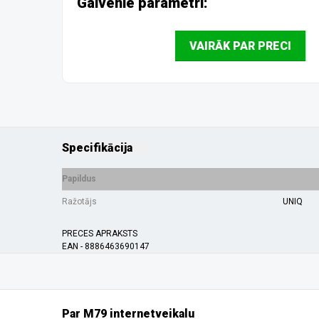
Galvenie parametri:
VAIRĀK PAR PRECI
Specifikācija
Papildus
Ražotājs
UNIQ
PRECES APRAKSTS
EAN - 8886463690147
Par M79 internetveikalu