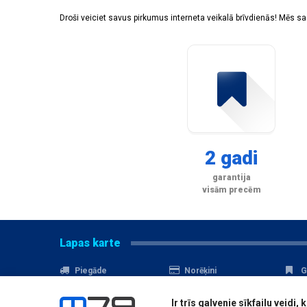
Droši veiciet savus pirkumus interneta veikalā brīvdienās! Mēs 
2 gadi
garantija
visām precēm
Lapas karte
Piegāde
Norēķini
G
Nomaksa
Kontakti
A
Ir trīs galvenie sīkfailu veid
Akcijas
Serviss
D