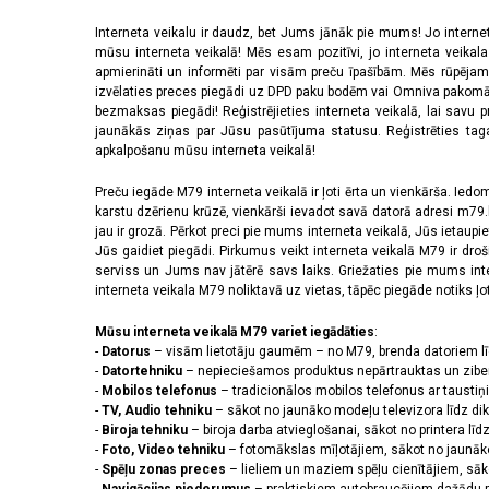
Interneta veikalu ir daudz, bet Jums jānāk pie mums! Jo interne
mūsu interneta veikalā! Mēs esam pozitīvi, jo interneta veikal
apmierināti un informēti par visām preču īpašībām. Mēs rūpējam
izvēlaties preces piegādi uz DPD paku bodēm vai Omniva pakomātiem,
bezmaksas piegādi! Reģistrējieties interneta veikalā, lai savu 
jaunākās ziņas par Jūsu pasūtījuma statusu. Reģistrēties tagad
apkalpošanu mūsu interneta veikalā!
Preču iegāde M79 interneta veikalā ir ļoti ērta un vienkārša. Iedomā
karstu dzērienu krūzē, vienkārši ievadot savā datorā adresi m79.lv
jau ir grozā. Pērkot preci pie mums interneta veikalā, Jūs ietaupi
Jūs gaidiet piegādi. Pirkumus veikt interneta veikalā M79 ir dr
serviss un Jums nav jātērē savs laiks. Griežaties pie mums int
interneta veikala M79 noliktavā uz vietas, tāpēc piegāde notiks ļoti
Mūsu interneta veikalā M79 variet iegādāties
:
-
Datorus
– visām lietotāju gaumēm – no M79, brenda datoriem l
-
Datortehniku
– nepieciešamos produktus nepārtrauktas un zibe
-
Mobilos telefonus
– tradicionālos mobilos telefonus ar tausti
-
TV, Audio tehniku
– sākot no jaunāko modeļu televizora līdz di
-
Biroja tehniku
– biroja darba atvieglošanai, sākot no printera lī
-
Foto, Video tehniku
– fotomākslas mīļotājiem, sākot no jaunāk
-
Spēļu zonas preces
– lieliem un maziem spēļu cienītājiem, sāk