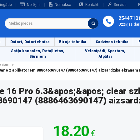
iegāde
Norēķini
Nomaksa
Kontakti
Serviss
R
2544710
Uzziņas dar
o
Datori, Datortehnika
Biroja tehnika
Sadzīves tehnika
Spēļu konsoles, Rotaļlietas,
Velosipēdi, Sportam,
Bērniem
Atpūtai
foniem
rtowane z aplikatorem 8886463690147 (8886463690147) aizsardzība ekrānam
e 16 Pro 6.3&apos;&apos; clear sz
3690147 (8886463690147) aizsardz
18.20
€