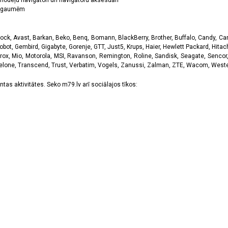
odeļu navigātori un navigātoru aksesuāri
ām gaumēm
k, Avast, Barkan, Beko, Benq, Bomann, BlackBerry, Brother, Buffalo, Candy, Canon
obot, Gembird, Gigabyte, Gorenje, GTT, Just5, Krups, Haier, Hewlett Packard, Hitachi
rox, Mio, Motorola, MSI, Ravanson, Remington, Roline, Sandisk, Seagate, Sencor,
Telone, Transcend, Trust, Verbatim, Vogels, Zanussi, Zalman, ZTE, Wacom, Western
tas aktivitātes. Seko m79.lv arī sociālajos tīkos: