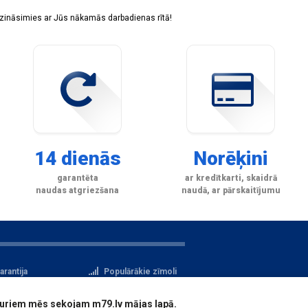
sazināsimies ar Jūs nākamās darbadienas rītā!
14 dienās
Norēķini
garantēta
ar kredītkarti, skaidrā
naudas atgriezšana
naudā, ar pārskaitījumu
arantija
Populārākie zīmoli
tteikuma tiesības
Privātuma politika
i, kuriem mēs sekojam m79.lv mājas lapā.
atu aizsardzība
Reģistrācija