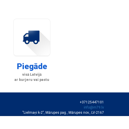
Piegāde
visā Latvijā
ar kurjeru vai pastu
+37125447101
info@m79.lv
"Lielmaņi k-2", Mārupes pag., Mārupes nov., LV-2167
SIA "M79"