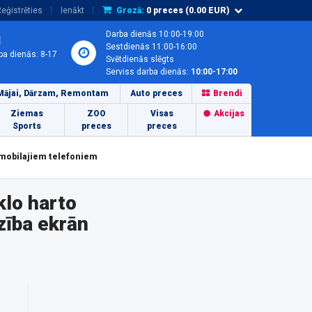
eģistrēties
Ienākt
Grozā:
0
preces (
0.00
EUR)
Darba dienās 10:00-19:00
1
Sestdienās 11:00-16:00
ba dienās: 8-17
Svētdienās slēgts
Serviss darba dienās:
10:00-17:00
Mājai, Dārzam, Remontam
Auto preces
Brendi
Ziemas
ZOO
Visas
Akcijas
Sports
preces
preces
 mobilajiem telefoniem
klo harto
ība ekrān