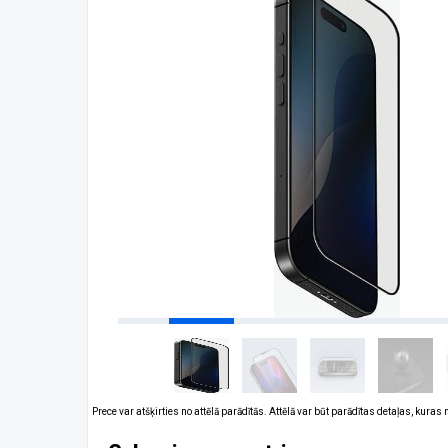
Prece var atšķirties no attēlā parādītās. Attēlā var būt parādītas detaļas, kuras