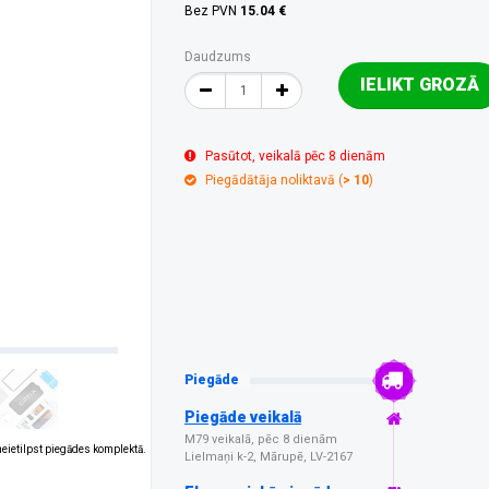
Bez PVN
15.04 €
Daudzums
IELIKT GROZĀ
Pasūtot, veikalā pēc 8 dienām
Piegādātāja noliktavā (
> 10
)
Piegāde
Piegāde veikalā
M79 veikalā, pēc 8 dienām
 neietilpst piegādes komplektā.
Lielmaņi k-2, Mārupē, LV-2167