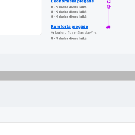
Ekonomiskā piegāde
8 - 9 darba dienu laikā
8 - 9 darba dienu laikā
8 - 9 darba dienu laikā
Komforta piegāde
Ar kurjeru līdz mājas durvīm:
8 - 9 darba dienu laikā