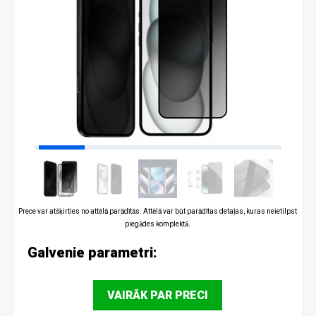
Prece var atšķirties no attēlā parādītās. Attēlā var būt parādītas detaļas, kuras neietilpst
piegādes komplektā.
Galvenie parametri:
VAIRĀK PAR PRECI