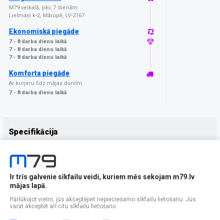
M79 veikalā, pēc 7 dienām
Lielmaņi k-2, Mārupē, LV-2167
Ekonomiskā piegāde
7 - 8 darba dienu laikā
7 - 8 darba dienu laikā
7 - 8 darba dienu laikā
Komforta piegāde
Ar kurjeru līdz mājas durvīm:
7 - 8 darba dienu laikā
Specifikācija
Papildus
Ražotājs
Teltech
Ir trīs galvenie sīkfailu veidi, kuriem mēs sekojam m79.lv
mājas lapā.
Pārlūkojot vietni, jūs akceptējiet nepieciešamo sīkfailu lietošanu. Jūs
varat akceptēt arī citu sīkfailu lietošanu.