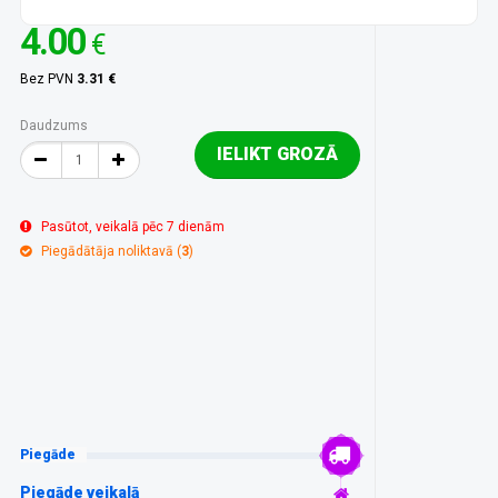
4.00
€
Bez PVN
3.31 €
Daudzums
IELIKT GROZĀ
Pasūtot, veikalā pēc 7 dienām
Piegādātāja noliktavā (
3
)
Piegāde
Piegāde veikalā