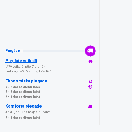
Piegāde
Piegāde veikalā
M79 veikalā, pēc 7 dienām
Lielmaņi k-2, Mārupē, LV-2167
Ekonomiskā piegāde
7 - 8 darba dienu laikā
7 - 8 darba dienu laikā
7 - 8 darba dienu laikā
Komforta piegāde
Ar kurjeru līdz mājas durvīm:
7 - 8 darba dienu laikā