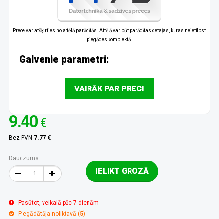
Prece var atšķirties no attēlā parādītās. Attēlā var būt parādītas detaļas, kuras neietilpst
piegādes komplektā.
Galvenie parametri:
VAIRĀK PAR PRECI
9.40
€
Bez PVN
7.77 €
Daudzums
IELIKT GROZĀ
Pasūtot, veikalā pēc 7 dienām
Piegādātāja noliktavā (
5
)