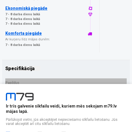
Ekonomiskā piegāde
7 - 8 darba dienu laikā
7 - 8 darba dienu laikā
7 - 8 darba dienu laikā
Komforta piegāde
Ar kurjeru līdz mājas durvīm:
7 - 8 darba dienu laikā
Specifikācija
Papildus
Ražotājs
GrizzGlass
PRECES APRAKSTS
Ir trīs galvenie sīkfailu veidi, kuriem mēs sekojam m79.lv
EAN - 5906146478602
mājas lapā.
Pārlūkojot vietni, jūs akceptējiet nepieciešamo sīkfailu lietošanu. Jūs
varat akceptēt arī citu sīkfailu lietošanu.