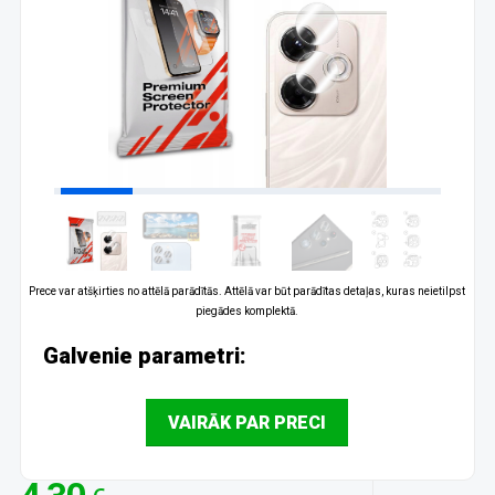
Prece var atšķirties no attēlā parādītās. Attēlā var būt parādītas detaļas, kuras neietilpst
piegādes komplektā.
Galvenie parametri:
VAIRĀK PAR PRECI