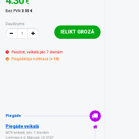
4.30
€
Bez PVN
3.55 €
Daudzums
IELIKT GROZĀ
Pasūtot, veikalā pēc 7 dienām
Piegādātāja noliktavā (
> 10
)
Piegāde
Piegāde veikalā
M79 veikalā, pēc 7 dienām
Lielmaņi k-2, Mārupē, LV-2167