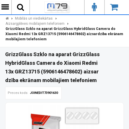
Mobilās un viediekārtas
Aizsargplēves mobilajiem telefoniem
GrizzGlass Szklo na aparat GrizzGlass HybridGlass Camera do
Xiaomi Redmi 13x GRZ13715 (5906146478602) aizsardzība ekrānam
mobilajiem telefoniem
GrizzGlass Szklo na aparat GrizzGlass
HybridGlass Camera do Xiaomi Redmi
13x GRZ13715 (5906146478602) aizsar
dzība ekrānam mobilajiem telefoniem
Preces kods:
JOINEDIT73901630