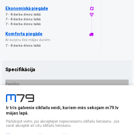
Ekonomiskā piegāde
7 - 8 darba dienu laikā
7 - 8 darba dienu laikā
7 - 8 darba dienu laikā
Komforta piegāde
Ar kurjeru līdz mājas durvīm:
7 - 8 darba dienu laikā
Specifikācija
Papildus
Ražotājs
GrizzGlass
PRECES APRAKSTS
Ir trīs galvenie sīkfailu veidi, kuriem mēs sekojam m79.lv
EAN - 5906146476110
mājas lapā.
Pārlūkojot vietni, jūs akceptējiet nepieciešamo sīkfailu lietošanu. Jūs
varat akceptēt arī citu sīkfailu lietošanu.