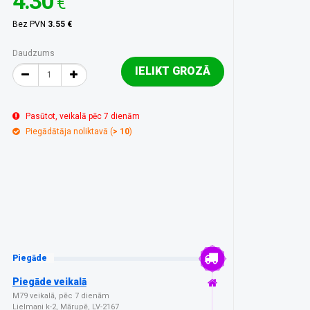
4.30
€
Bez PVN
3.55 €
Daudzums
IELIKT GROZĀ
Pasūtot, veikalā pēc 7 dienām
Piegādātāja noliktavā (
> 10
)
Piegāde
Piegāde veikalā
M79 veikalā, pēc 7 dienām
Lielmaņi k-2, Mārupē, LV-2167