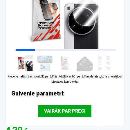
Prece var atšķirties no attēlā parādītās. Attēlā var būt parādītas detaļas, kuras neietilpst
piegādes komplektā.
Galvenie parametri:
VAIRĀK PAR PRECI