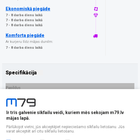
Ekonomiskā piegāde
7 - 8 darba dienu laikā
7 - 8 darba dienu laikā
7 - 8 darba dienu laikā
Komforta piegāde
Ar kurjeru līdz mājas durvīm:
7 - 8 darba dienu laikā
Specifikācija
Papildus
Ražotājs
GrizzGlass
PRECES APRAKSTS
Ir trīs galvenie sīkfailu veidi, kuriem mēs sekojam m79.lv
EAN - 5906146483392
mājas lapā.
Pārlūkojot vietni, jūs akceptējiet nepieciešamo sīkfailu lietošanu. Jūs
varat akceptēt arī citu sīkfailu lietošanu.