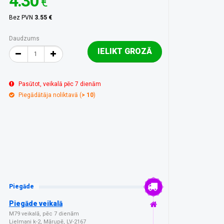
4.30
€
Bez PVN
3.55 €
Daudzums
IELIKT GROZĀ
Pasūtot, veikalā pēc 7 dienām
Piegādātāja noliktavā (
> 10
)
Piegāde
Piegāde veikalā
M79 veikalā, pēc 7 dienām
Lielmaņi k-2, Mārupē, LV-2167