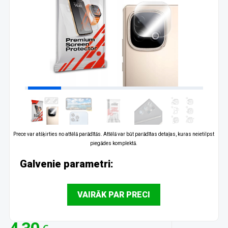
Prece var atšķirties no attēlā parādītās. Attēlā var būt parādītas detaļas, kuras neietilpst
piegādes komplektā.
Galvenie parametri:
VAIRĀK PAR PRECI