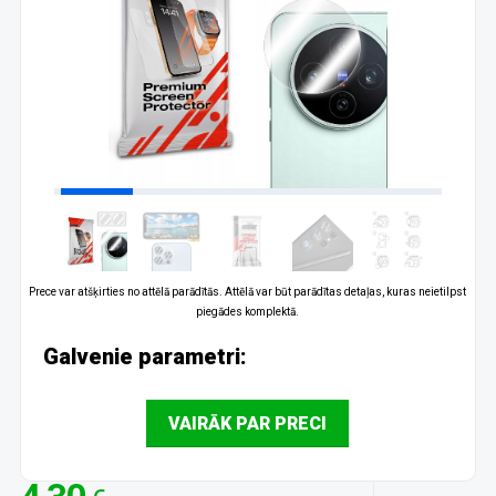
Prece var atšķirties no attēlā parādītās. Attēlā var būt parādītas detaļas, kuras neietilpst
piegādes komplektā.
Galvenie parametri:
VAIRĀK PAR PRECI