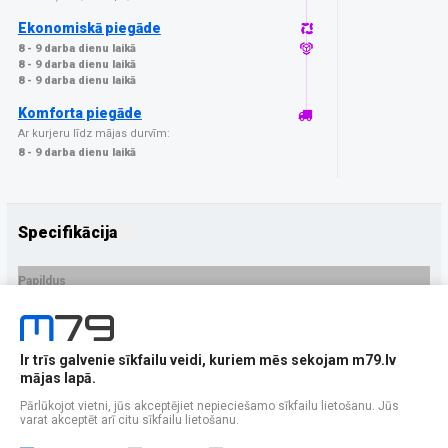
Ekonomiskā piegāde
8 - 9 darba dienu laikā
8 - 9 darba dienu laikā
8 - 9 darba dienu laikā
Komforta piegāde
Ar kurjeru līdz mājas durvīm:
8 - 9 darba dienu laikā
Specifikācija
Papildus
Ražotājs
GrizzGlass
PRECES APRAKSTS
Ir trīs galvenie sīkfailu veidi, kuriem mēs sekojam m79.lv
EAN - 5906146481480
mājas lapā.
Pārlūkojot vietni, jūs akceptējiet nepieciešamo sīkfailu lietošanu. Jūs
varat akceptēt arī citu sīkfailu lietošanu.