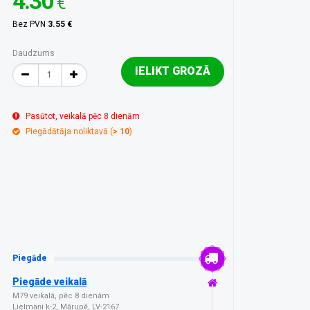
4.30
€
Bez PVN
3.55 €
Daudzums
IELIKT GROZĀ
Pasūtot, veikalā pēc 8 dienām
Piegādātāja noliktavā (
> 10
)
Piegāde
Piegāde veikalā
M79 veikalā, pēc 8 dienām
Lielmaņi k-2, Mārupē, LV-2167