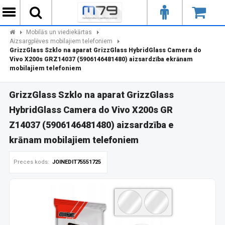
Mobilās un viediekārtas
Aizsargplēves mobilajiem telefoniem
GrizzGlass Szklo na aparat GrizzGlass HybridGlass Camera do
Vivo X200s GRZ14037 (5906146481480) aizsardzība ekrānam
mobilajiem telefoniem
GrizzGlass Szklo na aparat GrizzGlass
HybridGlass Camera do Vivo X200s GR
Z14037 (5906146481480) aizsardzība e
krānam mobilajiem telefoniem
Preces kods:
JOINEDIT75551725