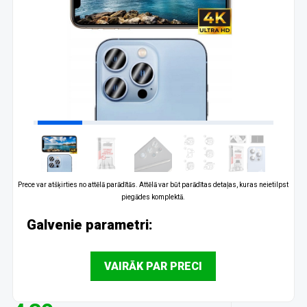
Prece var atšķirties no attēlā parādītās. Attēlā var būt parādītas detaļas, kuras neietilpst
piegādes komplektā.
Galvenie parametri:
VAIRĀK PAR PRECI