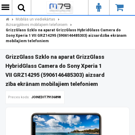
Mobilās un viediekārtas
Aizsargplēves mobilajiem telefoniem
GrizzGlass Szklo na aparat GrizzGlass HybridGlass Camera do
Sony Xperia 1 VII GRZ14295 (5906146485303) aizsardzība ekrānam
mobilajiem telefoniem
GrizzGlass Szklo na aparat GrizzGlass
HybridGlass Camera do Sony Xperia 1
VII GRZ14295 (5906146485303) aizsard
zība ekrānam mobilajiem telefoniem
Preces kods:
JOINEDIT79136898