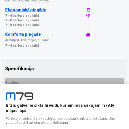
Lielmaņi k-2, Mārupē, LV-2167
Ekonomiskā piegāde
7 - 8 darba dienu laikā
7 - 8 darba dienu laikā
7 - 8 darba dienu laikā
Komforta piegāde
Ar kurjeru līdz mājas durvīm:
7 - 8 darba dienu laikā
Specifikācija
Papildus
Ražotājs
GrizzGlass
PRECES APRAKSTS
Ir trīs galvenie sīkfailu veidi, kuriem mēs sekojam m79.lv
EAN - 5906146485303
mājas lapā.
Pārlūkojot vietni, jūs akceptējiet nepieciešamo sīkfailu lietošanu. Jūs
varat akceptēt arī citu sīkfailu lietošanu.