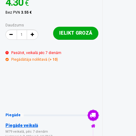
4.30
€
Bez PVN
3.55 €
Daudzums
IELIKT GROZĀ
Pasūtot, veikalā pēc 7 dienām
Piegādātāja noliktavā (
> 10
)
Piegāde
Piegāde veikalā
M79 veikalā, pēc 7 dienām