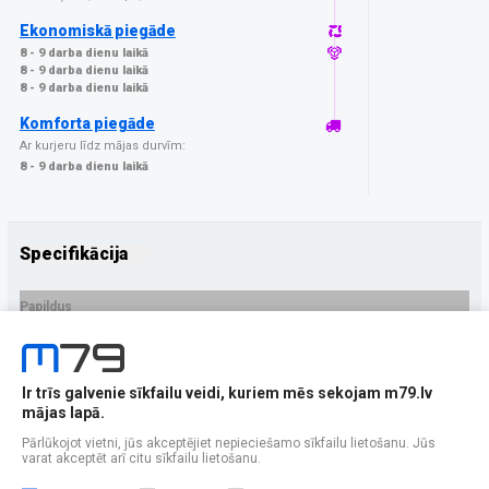
Ekonomiskā piegāde
8 - 9 darba dienu laikā
8 - 9 darba dienu laikā
8 - 9 darba dienu laikā
Komforta piegāde
Ar kurjeru līdz mājas durvīm:
8 - 9 darba dienu laikā
Specifikācija
Papildus
Ražotājs
GrizzGlass
PRECES APRAKSTS
Ir trīs galvenie sīkfailu veidi, kuriem mēs sekojam m79.lv
EAN - 5906146483255
mājas lapā.
Pārlūkojot vietni, jūs akceptējiet nepieciešamo sīkfailu lietošanu. Jūs
varat akceptēt arī citu sīkfailu lietošanu.