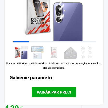
Prece var atšķirties no attēlā parādītās. Attēlā var būt parādītas detaļas, kuras neietilpst
piegādes komplektā.
Galvenie parametri:
VAIRĀK PAR PRECI