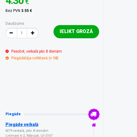
4.30
€
Bez PVN
3.55 €
Daudzums
IELIKT GROZĀ
Pasūtot, veikalā pēc 8 dienām
Piegādātāja noliktavā (
> 10
)
Piegāde
Piegāde veikalā
M79 veikalā, pēc 8 dienām
Lielmaņi k-2, Mārupē, LV-2167