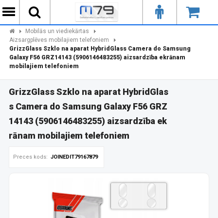
Mobilās un viediekārtas
Aizsargplēves mobilajiem telefoniem
GrizzGlass Szklo na aparat HybridGlass Camera do Samsung
Galaxy F56 GRZ14143 (5906146483255) aizsardzība ekrānam
mobilajiem telefoniem
GrizzGlass Szklo na aparat HybridGlas
s Camera do Samsung Galaxy F56 GRZ
14143 (5906146483255) aizsardzība ek
rānam mobilajiem telefoniem
Preces kods:
JOINEDIT79167879