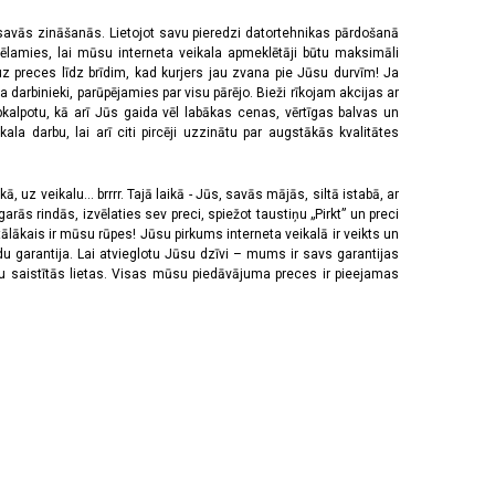
 savās zināšanās. Lietojot savu pieredzi datortehnikas pārdošanā
vēlamies, lai mūsu interneta veikala apmeklētāji būtu maksimāli
z preces līdz brīdim, kad kurjers jau zvana pie Jūsu durvīm! Ja
 darbinieki, parūpējamies par visu pārējo. Bieži rīkojam akcijas ar
pkalpotu, kā arī Jūs gaida vēl labākas cenas, vērtīgas balvas un
a darbu, lai arī citi pircēji uzzinātu par augstākās kvalitātes
 uz veikalu... brrrr. Tajā laikā - Jūs, savās mājās, siltā istabā, ar
rās rindās, izvēlaties sev preci, spiežot taustiņu „Pirkt” un preci
tālākais ir mūsu rūpes! Jūsu pirkums interneta veikalā ir veikts un
u garantija. Lai atvieglotu Jūsu dzīvi – mums ir savs garantijas
ju saistītās lietas. Visas mūsu piedāvājuma preces ir pieejamas