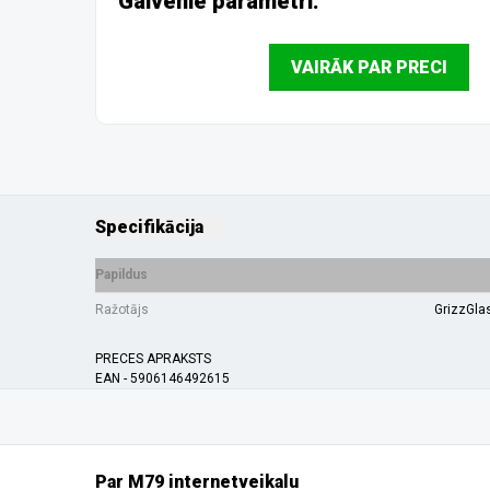
Galvenie parametri:
VAIRĀK PAR PRECI
Specifikācija
Papildus
Ražotājs
GrizzGla
PRECES APRAKSTS
EAN - 5906146492615
Par M79 internetveikalu