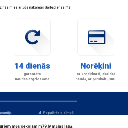
sazināsimies ar Jūs nākamās darbadienas rītā!
14 dienās
Norēķini
garantēta
ar kredītkarti, skaidrā
naudas atgriezšana
naudā, ar pārskaitījumu
arantija
Populārākie zīmoli
tteikuma tiesības
Privātuma politika
i, kuriem mēs sekojam m79.lv mājas lapā.
atu aizsardzība
Reģistrācija