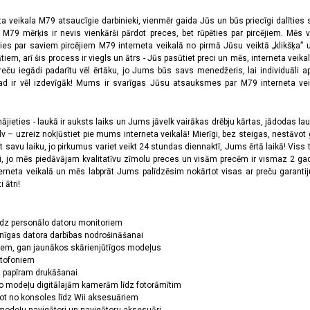
ta veikala M79 atsaucīgie darbinieki, vienmēr gaida Jūs un būs priecīgi dalīties
a M79 mērķis ir nevis vienkārši pārdot preces, bet rūpēties par pircējiem. Mēs 
ies par saviem pircējiem M79 interneta veikalā no pirmā Jūsu veiktā „klikšķa” u
 arī šis process ir viegls un ātrs - Jūs pasūtiet preci un mēs, interneta veikala
preču iegādi padarītu vēl ērtāku, jo Jums būs savs menedžeris, lai individuāli a
 ir vēl izdevīgāk! Mums ir svarīgas Jūsu atsauksmes par M79 interneta veikal
jieties - laukā ir auksts laiks un Jums jāvelk vairākas drēbju kārtas, jādodas laukā,
 – uzreiz nokļūstiet pie mums interneta veikalā! Mierīgi, bez steigas, nestāvot ga
et savu laiku, jo pirkumus variet veikt 24 stundas diennaktī, Jums ērtā laikā! Viss 
oši, jo mēs piedāvājam kvalitatīvu zīmolu preces un visām precēm ir vismaz 2 gad
erneta veikalā un mēs labprāt Jums palīdzēsim nokārtot visas ar preču garanti
 ātri!
īdz personālo datoru monitoriem
nīgas datora darbības nodrošināšanai
ņiem, gan jaunākos skārienjūtīgos modeļus
ktofoniem
dz papīram drukāšanai
o modeļu digitālajām kamerām līdz fotorāmītim
ot no konsoles līdz Wii aksesuāriem