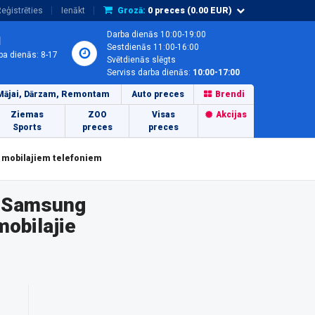
eģistrēties
Ienākt
Grozā:
0
preces (
0.00
EUR)
Darba dienās 10:00-19:00
1
Sestdienās 11:00-16:00
ba dienās: 8-17
Svētdienās slēgts
Serviss darba dienās:
10:00-17:00
Mājai, Dārzam, Remontam
Auto preces
Brendi
Ziemas
ZOO
Visas
Akcijas
Sports
preces
preces
m mobilajiem telefoniem
o Samsung
obilajie