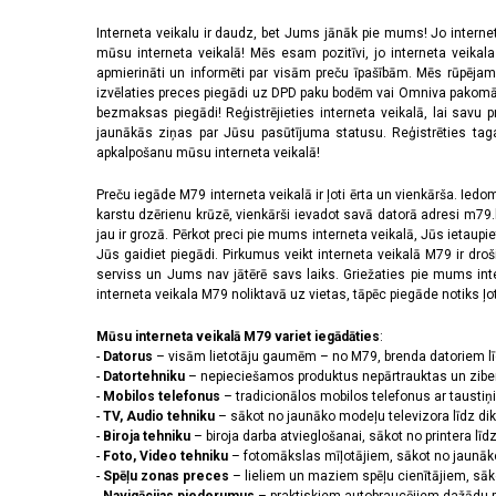
Interneta veikalu ir daudz, bet Jums jānāk pie mums! Jo interne
mūsu interneta veikalā! Mēs esam pozitīvi, jo interneta veikal
apmierināti un informēti par visām preču īpašībām. Mēs rūpējam
izvēlaties preces piegādi uz DPD paku bodēm vai Omniva pakomātiem,
bezmaksas piegādi! Reģistrējieties interneta veikalā, lai savu 
jaunākās ziņas par Jūsu pasūtījuma statusu. Reģistrēties tagad
apkalpošanu mūsu interneta veikalā!
Preču iegāde M79 interneta veikalā ir ļoti ērta un vienkārša. Iedomā
karstu dzērienu krūzē, vienkārši ievadot savā datorā adresi m79.lv
jau ir grozā. Pērkot preci pie mums interneta veikalā, Jūs ietaupi
Jūs gaidiet piegādi. Pirkumus veikt interneta veikalā M79 ir dr
serviss un Jums nav jātērē savs laiks. Griežaties pie mums int
interneta veikala M79 noliktavā uz vietas, tāpēc piegāde notiks ļoti
Mūsu interneta veikalā M79 variet iegādāties
:
-
Datorus
– visām lietotāju gaumēm – no M79, brenda datoriem l
-
Datortehniku
– nepieciešamos produktus nepārtrauktas un zibe
-
Mobilos telefonus
– tradicionālos mobilos telefonus ar tausti
-
TV, Audio tehniku
– sākot no jaunāko modeļu televizora līdz di
-
Biroja tehniku
– biroja darba atvieglošanai, sākot no printera lī
-
Foto, Video tehniku
– fotomākslas mīļotājiem, sākot no jaunāk
-
Spēļu zonas preces
– lieliem un maziem spēļu cienītājiem, sāk