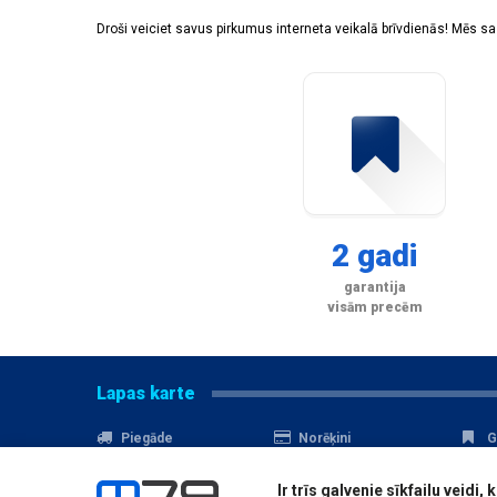
Droši veiciet savus pirkumus interneta veikalā brīvdienās! Mēs 
2 gadi
garantija
visām precēm
Lapas karte
Piegāde
Norēķini
G
Nomaksa
Kontakti
A
Ir trīs galvenie sīkfailu veid
Akcijas
Serviss
D