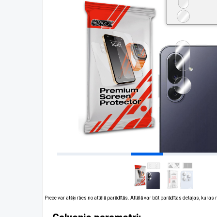
Prece var atšķirties no attēlā parādītās. Attēlā var būt parādītas detaļas, kuras