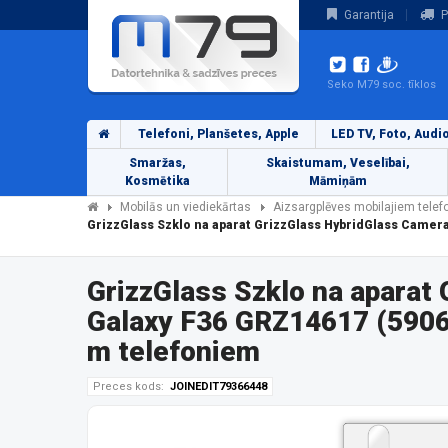
Garantija
P
Seko M79 soc. tīklos
Telefoni, Planšetes, Apple
LED TV, Foto, Audi
Smaržas,
Skaistumam, Veselībai,
Kosmētika
Māmiņām
Mobilās un viediekārtas
Aizsargplēves mobilajiem tele
GrizzGlass Szklo na aparat GrizzGlass HybridGlass Came
GrizzGlass Szklo na apara
Galaxy F36 GRZ14617 (5906
m telefoniem
Preces kods:
JOINEDIT79366448