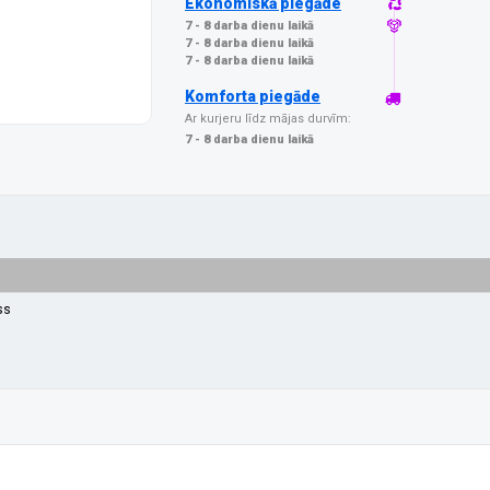
Ekonomiskā piegāde
7 - 8 darba dienu laikā
7 - 8 darba dienu laikā
7 - 8 darba dienu laikā
Komforta piegāde
Ar kurjeru līdz mājas durvīm:
7 - 8 darba dienu laikā
ss