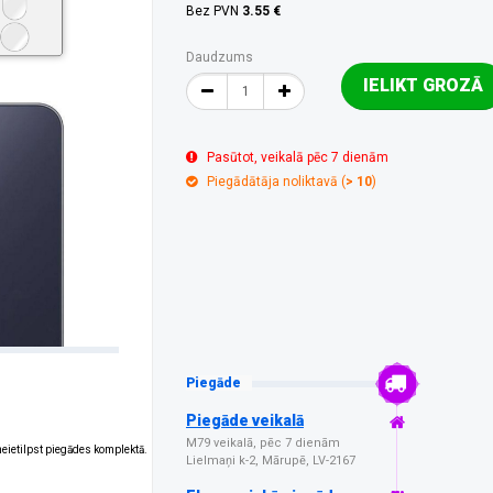
Bez PVN
3.55 €
Daudzums
IELIKT GROZĀ
Pasūtot, veikalā pēc 7 dienām
Piegādātāja noliktavā (
> 10
)
Piegāde
Piegāde veikalā
M79 veikalā, pēc 7 dienām
 neietilpst piegādes komplektā.
Lielmaņi k-2, Mārupē, LV-2167