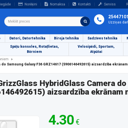
iegāde
Norēķini
Nomaksa
Kontakti
Serviss
R
2544710
Uzziņas dar
o
Datori, Datortehnika
Biroja tehnika
Sadzīves tehnika
Spēļu konsoles, Rotaļlietas,
Velosipēdi, Sportam,
Bērniem
Atpūtai
foniem
ra do Samsung Galaxy F36 GRZ14617 (5906146492615) aizsardzība ekrāna
t GrizzGlass HybridGlass Camera d
146492615) aizsardzība ekrānam m
4.30
€