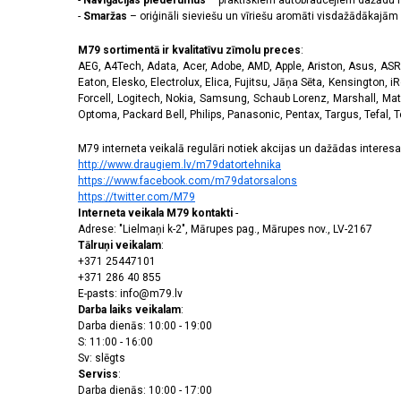
-
Navigācijas piederumus
– praktiskiem autobraucējiem dažādu m
-
Smaržas
– oriģināli sieviešu un vīriešu aromāti visdažādākaj
M79 sortimentā ir kvalitatīvu zīmolu preces
:
AEG, A4Tech, Adata, Acer, Adobe, AMD, Apple, Ariston, Asus, ASRoc
Eaton, Elesko, Electrolux, Elica, Fujitsu, Jāņa Sēta, Kensington, iR
Forcell, Logitech, Nokia, Samsung, Schaub Lorenz, Marshall, Mat
Optoma, Packard Bell, Philips, Panasonic, Pentax, Targus, Tefal, 
M79 interneta veikalā regulāri notiek akcijas un dažādas interesan
http://www.draugiem.lv/m79datortehnika
https://www.facebook.com/m79datorsalons
https://twitter.com/M79
Interneta veikala M79 kontakti
-
Adrese: "Lielmaņi k-2", Mārupes pag., Mārupes nov., LV-2167
Tālruņi veikalam
:
+371 25447101
+371 286 40 855
E-pasts: info@m79.lv
Darba laiks veikalam
:
Darba dienās: 10:00 - 19:00
S: 11:00 - 16:00
Sv: slēgts
Serviss
:
Darba dienās: 10:00 - 17:00