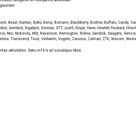
odeļu navigātori un navigātoru aksesuāri
ām gaumēm
k, Avast, Barkan, Beko, Benq, Bomann, BlackBerry, Brother, Buffalo, Candy, Canon
obot, Gembird, Gigabyte, Gorenje, GTT, Just5, Krups, Haier, Hewlett Packard, Hitachi
rox, Mio, Motorola, MSI, Ravanson, Remington, Roline, Sandisk, Seagate, Sencor,
Telone, Transcend, Trust, Verbatim, Vogels, Zanussi, Zalman, ZTE, Wacom, Western
tas aktivitātes. Seko m79.lv arī sociālajos tīkos: