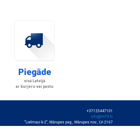
Piegāde
visā Latvijā
ar kurjeru vai pastu
+37125447101
info@m79.lv
"Lielmaņi k-2", Mārupes pag., Mārupes nov., LV-2167
SIA "M79"