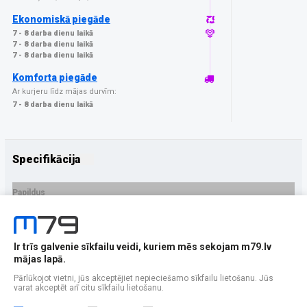
Ekonomiskā piegāde
7 - 8 darba dienu laikā
7 - 8 darba dienu laikā
7 - 8 darba dienu laikā
Komforta piegāde
Ar kurjeru līdz mājas durvīm:
7 - 8 darba dienu laikā
Specifikācija
Papildus
Ražotājs
GrizzGlass
PRECES APRAKSTS
Ir trīs galvenie sīkfailu veidi, kuriem mēs sekojam m79.lv
EAN - 5906146478398
mājas lapā.
Pārlūkojot vietni, jūs akceptējiet nepieciešamo sīkfailu lietošanu. Jūs
varat akceptēt arī citu sīkfailu lietošanu.