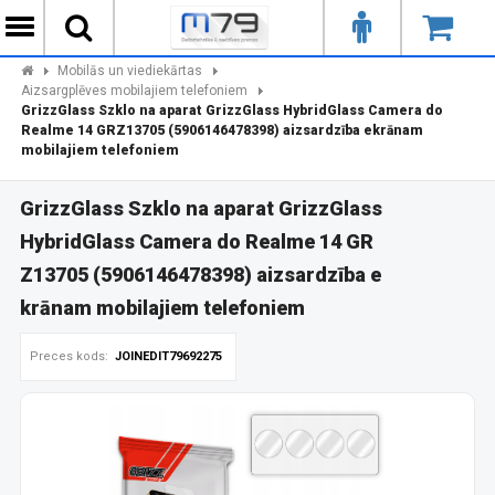
Mobilās un viediekārtas
Aizsargplēves mobilajiem telefoniem
GrizzGlass Szklo na aparat GrizzGlass HybridGlass Camera do
Realme 14 GRZ13705 (5906146478398) aizsardzība ekrānam
mobilajiem telefoniem
GrizzGlass Szklo na aparat GrizzGlass
HybridGlass Camera do Realme 14 GR
Z13705 (5906146478398) aizsardzība e
krānam mobilajiem telefoniem
Preces kods:
JOINEDIT79692275