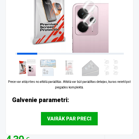
Prece var atšķirties no attēlā parādītās. Attēlā var būt parādītas detaļas, kuras neietilpst
piegādes komplektā.
Galvenie parametri:
VAIRĀK PAR PRECI