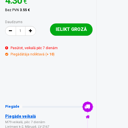
4.30
€
Bez PVN
3.55 €
Daudzums
IELIKT GROZĀ
Pasūtot, veikalā pēc 7 dienām
Piegādātāja noliktavā (
> 10
)
Piegāde
Piegāde veikalā
M79 veikalā, pēc 7 dienām
Lielmaņi k-2, Mārupē, LV-2167