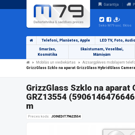
Garantija
P
Seko M79 soc. tīklos
Telefoni, Planšetes, Apple
LED TV, Foto, Audi
Smaržas,
Skaistumam, Veselībai,
Kosmētika
Māmiņām
Mobilās un viediekārtas
Aizsargplēves mobilajiem tele
GrizzGlass Szklo na aparat GrizzGlass HybridGlass Camer
GrizzGlass Szklo na aparat
GRZ13554 (5906146476646) 
m
Preces kods:
JOINEDIT79622554