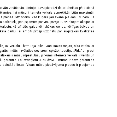
 savās zināšanās. Lietojot savu pieredzi datortehnikas pārdošanā
vēlamies, lai mūsu interneta veikala apmeklētāji būtu maksimāli
z preces līdz brīdim, kad kurjers jau zvana pie Jūsu durvīm! Ja
 darbinieki, parūpējamies par visu pārējo. Bieži rīkojam akcijas ar
pkalpotu, kā arī Jūs gaida vēl labākas cenas, vērtīgas balvas un
a darbu, lai arī citi pircēji uzzinātu par augstākās kvalitātes
 uz veikalu... brrrr. Tajā laikā - Jūs, savās mājās, siltā istabā, ar
rās rindās, izvēlaties sev preci, spiežot taustiņu „Pirkt” un preci
tālākais ir mūsu rūpes! Jūsu pirkums interneta veikalā ir veikts un
u garantija. Lai atvieglotu Jūsu dzīvi – mums ir savs garantijas
ju saistītās lietas. Visas mūsu piedāvājuma preces ir pieejamas