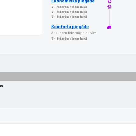
Ekonomiskā piegāde
7 - 8 darba dienu laikā
7 - 8 darba dienu laikā
7 - 8 darba dienu laikā
Komforta piegāde
Ar kurjeru līdz mājas durvīm:
7 - 8 darba dienu laikā
ss