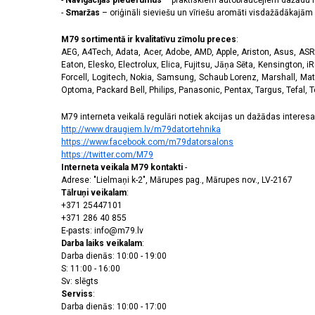
-
Navigācijas piederumus
– praktiskiem autobraucējiem dažādu m
-
Smaržas
– oriģināli sieviešu un vīriešu aromāti visdažādākaj
M79 sortimentā ir kvalitatīvu zīmolu preces
:
AEG, A4Tech, Adata, Acer, Adobe, AMD, Apple, Ariston, Asus, ASRoc
Eaton, Elesko, Electrolux, Elica, Fujitsu, Jāņa Sēta, Kensington, iR
Forcell, Logitech, Nokia, Samsung, Schaub Lorenz, Marshall, Mat
Optoma, Packard Bell, Philips, Panasonic, Pentax, Targus, Tefal, 
M79 interneta veikalā regulāri notiek akcijas un dažādas interesan
http://www.draugiem.lv/m79datortehnika
https://www.facebook.com/m79datorsalons
https://twitter.com/M79
Interneta veikala M79 kontakti
-
Adrese: "Lielmaņi k-2", Mārupes pag., Mārupes nov., LV-2167
Tālruņi veikalam
:
+371 25447101
+371 286 40 855
E-pasts: info@m79.lv
Darba laiks veikalam
:
Darba dienās: 10:00 - 19:00
S: 11:00 - 16:00
Sv: slēgts
Serviss
:
Darba dienās: 10:00 - 17:00