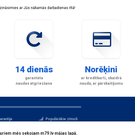
sazināsimies ar Jūs nākamās darbadienas rītā!
14 dienās
Norēķini
garantēta
ar kredītkarti, skaidrā
naudas atgriezšana
naudā, ar pārskaitījumu
arantija
Populārākie zīmoli
tteikuma tiesības
Privātuma politika
i, kuriem mēs sekojam m79.lv mājas lapā.
atu aizsardzība
Reģistrācija