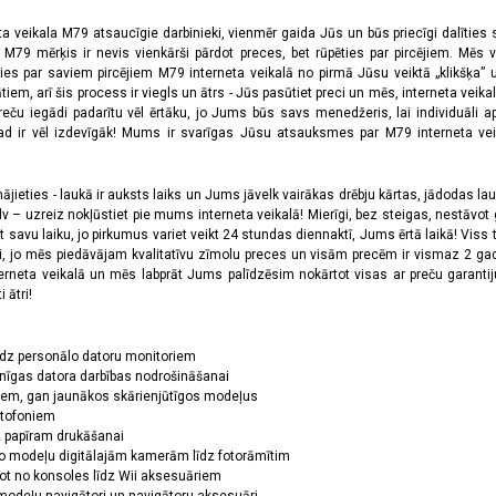
ta veikala M79 atsaucīgie darbinieki, vienmēr gaida Jūs un būs priecīgi dalīties
a M79 mērķis ir nevis vienkārši pārdot preces, bet rūpēties par pircējiem. Mēs 
ies par saviem pircējiem M79 interneta veikalā no pirmā Jūsu veiktā „klikšķa” u
 arī šis process ir viegls un ātrs - Jūs pasūtiet preci un mēs, interneta veikala
preču iegādi padarītu vēl ērtāku, jo Jums būs savs menedžeris, lai individuāli a
 ir vēl izdevīgāk! Mums ir svarīgas Jūsu atsauksmes par M79 interneta veikal
jieties - laukā ir auksts laiks un Jums jāvelk vairākas drēbju kārtas, jādodas laukā,
 – uzreiz nokļūstiet pie mums interneta veikalā! Mierīgi, bez steigas, nestāvot ga
et savu laiku, jo pirkumus variet veikt 24 stundas diennaktī, Jums ērtā laikā! Viss 
oši, jo mēs piedāvājam kvalitatīvu zīmolu preces un visām precēm ir vismaz 2 gad
erneta veikalā un mēs labprāt Jums palīdzēsim nokārtot visas ar preču garanti
 ātri!
īdz personālo datoru monitoriem
nīgas datora darbības nodrošināšanai
ņiem, gan jaunākos skārienjūtīgos modeļus
ktofoniem
dz papīram drukāšanai
o modeļu digitālajām kamerām līdz fotorāmītim
ot no konsoles līdz Wii aksesuāriem