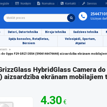
iegāde
Norēķini
Nomaksa
Kontakti
Serviss
R
2544710
Uzziņas dar
o
Datori, Datortehnika
Biroja tehnika
Sadzīves tehnika
Spēļu konsoles, Rotaļlietas,
Velosipēdi, Sportam,
Bērniem
Atpūtai
foniem
a do Oppo F29 GRZ13554 (5906146476646) aizsardzība ekrānam mobilajie
 GrizzGlass HybridGlass Camera do
aizsardzība ekrānam mobilajiem t
4.30
€