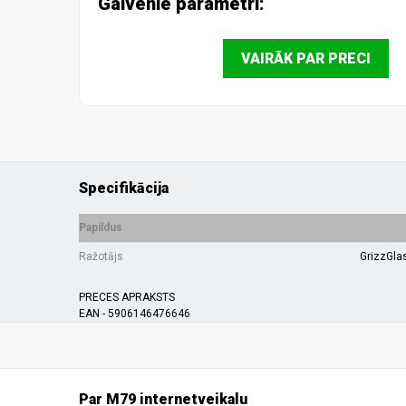
Galvenie parametri:
VAIRĀK PAR PRECI
Specifikācija
Papildus
Ražotājs
GrizzGla
PRECES APRAKSTS
EAN - 5906146476646
Par M79 internetveikalu