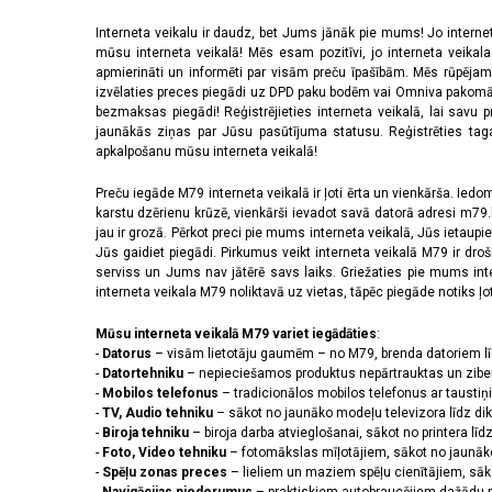
Interneta veikalu ir daudz, bet Jums jānāk pie mums! Jo interne
mūsu interneta veikalā! Mēs esam pozitīvi, jo interneta veikal
apmierināti un informēti par visām preču īpašībām. Mēs rūpējam
izvēlaties preces piegādi uz DPD paku bodēm vai Omniva pakomātiem,
bezmaksas piegādi! Reģistrējieties interneta veikalā, lai savu 
jaunākās ziņas par Jūsu pasūtījuma statusu. Reģistrēties tagad
apkalpošanu mūsu interneta veikalā!
Preču iegāde M79 interneta veikalā ir ļoti ērta un vienkārša. Iedomā
karstu dzērienu krūzē, vienkārši ievadot savā datorā adresi m79.lv
jau ir grozā. Pērkot preci pie mums interneta veikalā, Jūs ietaupi
Jūs gaidiet piegādi. Pirkumus veikt interneta veikalā M79 ir dr
serviss un Jums nav jātērē savs laiks. Griežaties pie mums int
interneta veikala M79 noliktavā uz vietas, tāpēc piegāde notiks ļoti
Mūsu interneta veikalā M79 variet iegādāties
:
-
Datorus
– visām lietotāju gaumēm – no M79, brenda datoriem l
-
Datortehniku
– nepieciešamos produktus nepārtrauktas un zibe
-
Mobilos telefonus
– tradicionālos mobilos telefonus ar tausti
-
TV, Audio tehniku
– sākot no jaunāko modeļu televizora līdz di
-
Biroja tehniku
– biroja darba atvieglošanai, sākot no printera lī
-
Foto, Video tehniku
– fotomākslas mīļotājiem, sākot no jaunāk
-
Spēļu zonas preces
– lieliem un maziem spēļu cienītājiem, sāk