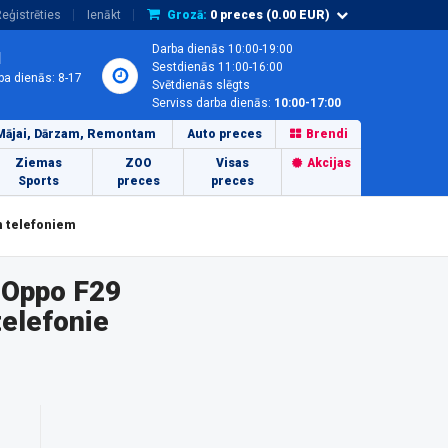
eģistrēties
Ienākt
Grozā:
0
preces (
0.00
EUR)
Darba dienās 10:00-19:00
1
Sestdienās 11:00-16:00
ba dienās: 8-17
Svētdienās slēgts
Serviss darba dienās:
10:00-17:00
Mājai, Dārzam, Remontam
Auto preces
Brendi
Ziemas
ZOO
Visas
Akcijas
Sports
preces
preces
m telefoniem
 Oppo F29
elefonie