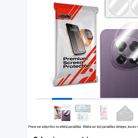
Prece var atšķirties no attēlā parādītās. Attēlā var būt parādītas detaļas, kuras