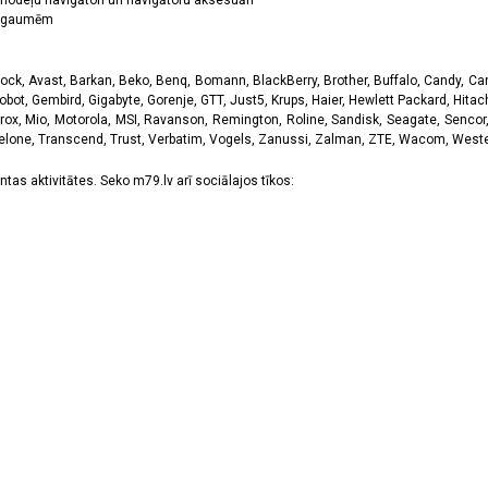
odeļu navigātori un navigātoru aksesuāri
ām gaumēm
k, Avast, Barkan, Beko, Benq, Bomann, BlackBerry, Brother, Buffalo, Candy, Canon
obot, Gembird, Gigabyte, Gorenje, GTT, Just5, Krups, Haier, Hewlett Packard, Hitachi
rox, Mio, Motorola, MSI, Ravanson, Remington, Roline, Sandisk, Seagate, Sencor,
Telone, Transcend, Trust, Verbatim, Vogels, Zanussi, Zalman, ZTE, Wacom, Western
tas aktivitātes. Seko m79.lv arī sociālajos tīkos: