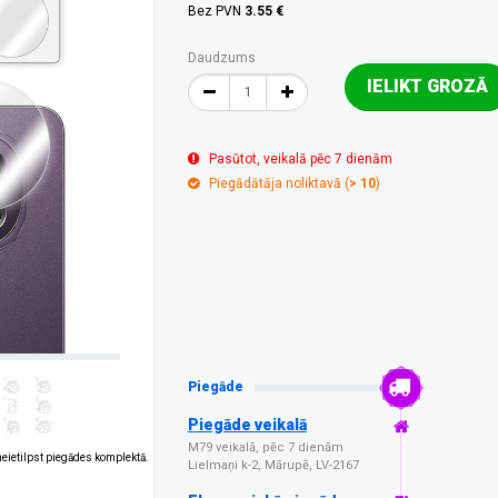
Bez PVN
3.55 €
Daudzums
IELIKT GROZĀ
Pasūtot, veikalā pēc 7 dienām
Piegādātāja noliktavā (
> 10
)
Piegāde
Piegāde veikalā
M79 veikalā, pēc 7 dienām
 neietilpst piegādes komplektā.
Lielmaņi k-2, Mārupē, LV-2167