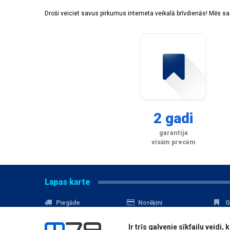
Droši veiciet savus pirkumus interneta veikalā brīvdienās! Mēs 
2 gadi
garantija
visām precēm
Lapas karte
Piegāde
Norēķini
G
Nomaksa
Kontakti
A
Ir trīs galvenie sīkfailu veid
Akcijas
Serviss
D