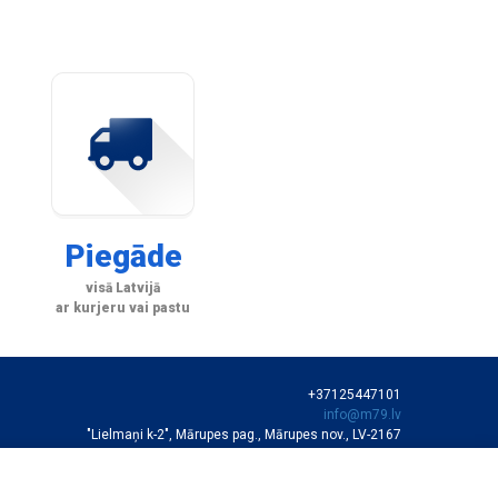
Piegāde
visā Latvijā
ar kurjeru vai pastu
+37125447101
info@m79.lv
"Lielmaņi k-2", Mārupes pag., Mārupes nov., LV-2167
SIA "M79"