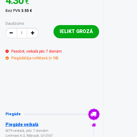
4.30
€
Bez PVN
3.55 €
Daudzums
IELIKT GROZĀ
Pasūtot, veikalā pēc 7 dienām
Piegādātāja noliktavā (
> 10
)
Piegāde
Piegāde veikalā
M79 veikalā, pēc 7 dienām
Lielmaņi k-2, Mārupē, LV-2167