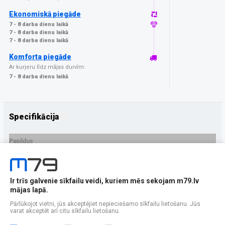
Ekonomiskā piegāde
7 - 8 darba dienu laikā
7 - 8 darba dienu laikā
7 - 8 darba dienu laikā
Komforta piegāde
Ar kurjeru līdz mājas durvīm:
7 - 8 darba dienu laikā
Specifikācija
Papildus
Ražotājs
GrizzGlass
PRECES APRAKSTS
Ir trīs galvenie sīkfailu veidi, kuriem mēs sekojam m79.lv
EAN - 5906146477384
mājas lapā.
Pārlūkojot vietni, jūs akceptējiet nepieciešamo sīkfailu lietošanu. Jūs
varat akceptēt arī citu sīkfailu lietošanu.