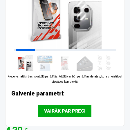
Prece var atšķirties no attēlā parādītās. Attēlā var būt parādītas detaļas, kuras neietilpst
piegādes komplektā.
Galvenie parametri:
VAIRĀK PAR PRECI