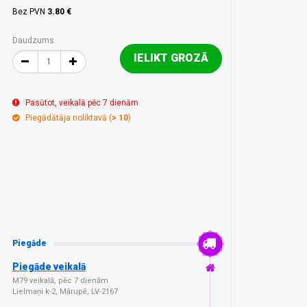
Bez PVN
3.80 €
Daudzums
IELIKT GROZĀ
Pasūtot, veikalā pēc 7 dienām
Piegādātāja noliktavā (
> 10
)
Piegāde
Piegāde veikalā
M79 veikalā, pēc 7 dienām
Lielmaņi k-2, Mārupē, LV-2167