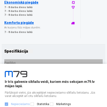
Ekonomiskā piegāde
7 - 8 darba dienu laikā
7 - 8 darba dienu laikā
7 - 8 darba dienu laikā
Komforta piegāde
Ar kurjeru līdz mājas durvīm:
7 - 8 darba dienu laikā
Specifikācija
Papildus
Ražotājs
GrizzGlass
PRECES APRAKSTS
Ir trīs galvenie sīkfailu veidi, kuriem mēs sekojam m79.lv
EAN - 5906146482746
mājas lapā.
Pārlūkojot vietni, jūs akceptējiet nepieciešamo sīkfailu lietošanu. Jūs
varat akceptēt arī citu sīkfailu lietošanu.
Nepieciešams
Statistika
Mārketings