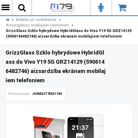
Mobilās un viediekārtas
Aizsargplēves mobilajiem telefoniem
GrizzGlass Szklo hybrydowe HybridGlass do Vivo Y19 5G GRZ14129
(5906146482746) aizsardzība ekrānam mobilajiem telefoniem
GrizzGlass Szklo hybrydowe HybridGl
ass do Vivo Y19 5G GRZ14129 (590614
6482746) aizsardzība ekrānam mobilaj
iem telefoniem
Preces kods:
JOINEDIT75551742