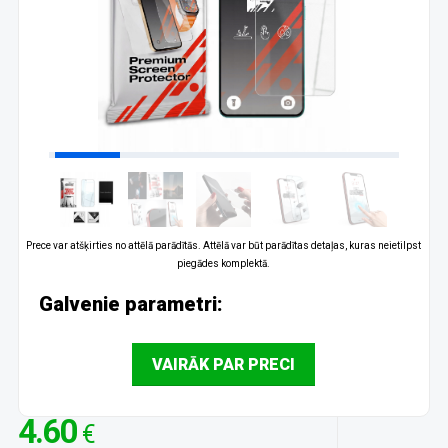
Prece var atšķirties no attēlā parādītās. Attēlā var būt parādītas detaļas, kuras neietilpst
piegādes komplektā.
Galvenie parametri:
VAIRĀK PAR PRECI
4.60
€