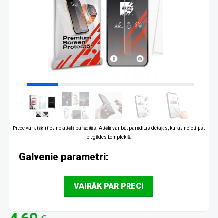
Prece var atšķirties no attēlā parādītās. Attēlā var būt parādītas detaļas, kuras neietilpst
piegādes komplektā.
Galvenie parametri:
VAIRĀK PAR PRECI