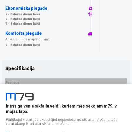
Ekonomiskā piegāde
7 - 8 darba dienu laikā
7 - 8 darba dienu laikā
7 - 8 darba dienu laikā
Komforta piegāde
Ar kurjeru līdz mājas durvīm:
7 - 8 darba dienu laikā
Specifikācija
Papildus
Ražotājs
GrizzGlass
PRECES APRAKSTS
Ir trīs galvenie sīkfailu veidi, kuriem mēs sekojam m79.lv
EAN - 5906146481374
mājas lapā.
Pārlūkojot vietni, jūs akceptējiet nepieciešamo sīkfailu lietošanu. Jūs
varat akceptēt arī citu sīkfailu lietošanu.