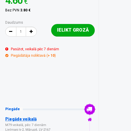
4.60
€
Bez PVN
3.80 €
Daudzums
IELIKT GROZĀ
Pasūtot, veikalā pēc 7 dienām
Piegādātāja noliktavā (
> 10
)
Piegāde
Piegāde veikalā
M79 veikalā, pēc 7 dienām
Lielmaņi k-2, Mārupē, LV-2167