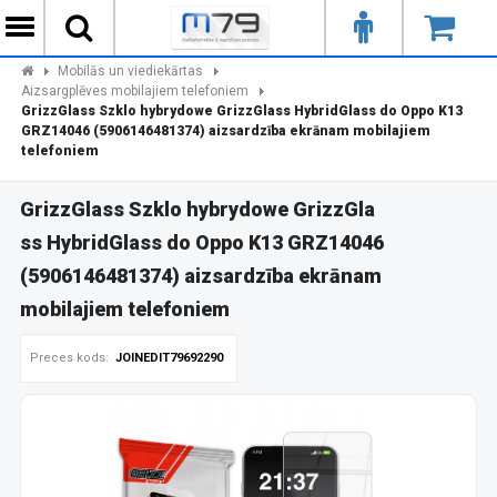
Mobilās un viediekārtas
Aizsargplēves mobilajiem telefoniem
GrizzGlass Szklo hybrydowe GrizzGlass HybridGlass do Oppo K13
GRZ14046 (5906146481374) aizsardzība ekrānam mobilajiem
telefoniem
GrizzGlass Szklo hybrydowe GrizzGla
ss HybridGlass do Oppo K13 GRZ14046
(5906146481374) aizsardzība ekrānam
mobilajiem telefoniem
Preces kods:
JOINEDIT79692290