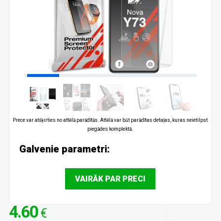
Prece var atšķirties no attēlā parādītās. Attēlā var būt parādītas detaļas, kuras neietilpst
piegādes komplektā.
Galvenie parametri:
VAIRĀK PAR PRECI
4.60
€