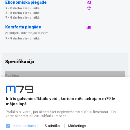
Ekonomiskā piegāde
7 - 8 darba dienu laikā
7 - 8 darba dienu laikā
7 - 8 darba dienu laikā
Komforta piegāde
Ar kurjeru līdz mājas durvīm:
7 - 8 darba dienu laikā
Specifikācija
Papildus
Ražotājs
GrizzGlass
PRECES APRAKSTS
Ir trīs galvenie sīkfailu veidi, kuriem mēs sekojam m79.lv
EAN - 5906146485105
mājas lapā.
Pārlūkojot vietni, jūs akceptējiet nepieciešamo sīkfailu lietošanu. Jūs
varat akceptēt arī citu sīkfailu lietošanu.
Nepieciešams
Statistika
Mārketings