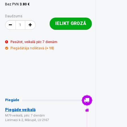
Bez PVN
3.80 €
Daudzums
IELIKT GROZĀ
Pasūtot, veikalā pēc 7 dienām
Piegādātāja noliktavā (
> 10
)
Piegāde
Piegāde veikalā
M79 veikalā, pēc 7 dienām
Lielmaņi k-2, Mārupē, LV-2167