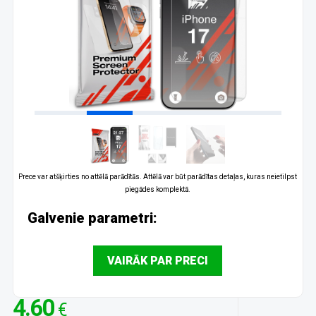
Prece var atšķirties no attēlā parādītās. Attēlā var būt parādītas detaļas, kuras neietilpst
piegādes komplektā.
Galvenie parametri:
VAIRĀK PAR PRECI
4.60
€