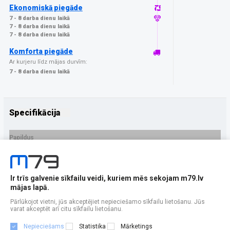
Ekonomiskā piegāde
7 - 8 darba dienu laikā
7 - 8 darba dienu laikā
7 - 8 darba dienu laikā
Komforta piegāde
Ar kurjeru līdz mājas durvīm:
7 - 8 darba dienu laikā
Specifikācija
Papildus
Ražotājs
GrizzGlass
PRECES APRAKSTS
Ir trīs galvenie sīkfailu veidi, kuriem mēs sekojam m79.lv
EAN - 5906146489929
mājas lapā.
Pārlūkojot vietni, jūs akceptējiet nepieciešamo sīkfailu lietošanu. Jūs
varat akceptēt arī citu sīkfailu lietošanu.
Nepieciešams
Statistika
Mārketings