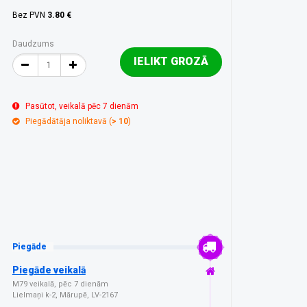
Bez PVN
3.80 €
Daudzums
IELIKT GROZĀ
Pasūtot, veikalā pēc 7 dienām
Piegādātāja noliktavā (
> 10
)
Piegāde
Piegāde veikalā
M79 veikalā, pēc 7 dienām
Lielmaņi k-2, Mārupē, LV-2167