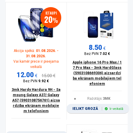
IETAUPI
20
%
8.50
€
Akcija spēkā:
01.08.2026. -
Bez PVN
7.02 €
31.08.2026.
Vai kamēr prece ir pieejama
Apple iphone 16 Pro Max / 1
veikalā
7 Pro Max - 3mk HardGlass
12.00
(5903108669306) aizsardzī
€
15.00 €
ba ekrānam mobilajiem tel
Bez PVN
9.92 €
efoniem
3mk Hardy Hardura 9H - Sa
msung Galaxy A37/ Galaxy
Ražotājs:
3MK
A57 (5903108756761) aizsa
rdzība ekrānam mobilajie
IELIKT GROZĀ
Ir veikalā
m telefoniem