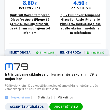
8.80
4.50
€
€
Bez PVN
7.27 €
Bez PVN
3.72 €
Quik Full Cover Tempered
Quik Full Cover Tempered
Glass for Apple iPhone 16
Glass for Apple iPhone 16
(4752168153338) aizsardzī
Plus (4752168153345) aizsa
ba ekrānam mobilajiem tel
rdzība ekrānam mobilajie
efoniem
m telefoniem
IELIKT GROZĀ
IELIKT GROZĀ
Ir noliktavā
Ir noliktavā
Ir trīs galvenie sīkfailu veidi, kuriem mēs sekojam m79.lv
1
2
3
4
5
6
7
8
9
10
11
mājas lapā.
Popularitātes
Rādīt 12
Pārlūkojot vietni, jūs akceptējiet nepieciešamo sīkfailu lietošanu. Jūs
varat akceptēt arī citu sīkfailu lietošanu.
Nepieciešams
Statistika
Mārketings
AKCEPTĒT ATZĪMĒTOS
AKCEPTĒT VISU