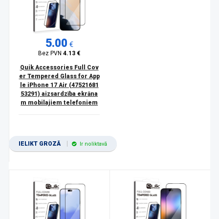
5.00
€
Bez PVN
4.13 €
Quik Accessories Full Cov
er Tempered Glass for App
le iPhone 17 Air (47521681
53291) aizsardzība ekrāna
m mobilajiem telefoniem
IELIKT GROZĀ
Ir noliktavā