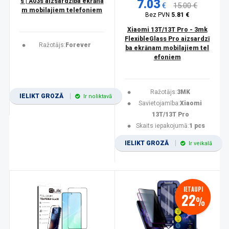
s | A03s aizsardzība ekrāna
7.03
€
15.00 €
m mobilajiem telefoniem
Bez PVN
5.81 €
Xiaomi 13T/13T Pro - 3mk
FlexibleGlass Pro aizsardzī
Ražotājs:
Forever
ba ekrānam mobilajiem tel
efoniem
Ražotājs:
3MK
IELIKT GROZĀ
Ir noliktavā
Savietojamība:
Xiaomi
13T/13T Pro
Skaits iepakojumā:
1 pcs
IELIKT GROZĀ
Ir veikalā
IETAUPI
22
%