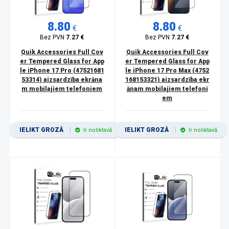
8.80
8.80
€
€
Bez PVN
7.27 €
Bez PVN
7.27 €
Quik Accessories Full Cov
Quik Accessories Full Cov
er Tempered Glass for App
er Tempered Glass for App
le iPhone 17 Pro (47521681
le iPhone 17 Pro Max (4752
53314) aizsardzība ekrāna
168153321) aizsardzība ekr
m mobilajiem telefoniem
ānam mobilajiem telefoni
em
IELIKT GROZĀ
IELIKT GROZĀ
Ir noliktavā
Ir noliktavā