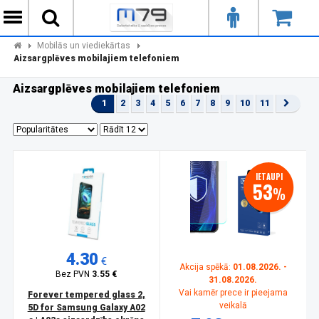
Mobilās un viediekārtas
Aizsargplēves mobilajiem telefoniem
Aizsargplēves mobilajiem telefoniem
1
2
3
4
5
6
7
8
9
10
11
IETAUPI
53
%
4.30
€
Akcija spēkā:
01.08.2026. -
Bez PVN
3.55 €
31.08.2026.
Vai kamēr prece ir pieejama
Forever tempered glass 2,
veikalā
5D for Samsung Galaxy A02