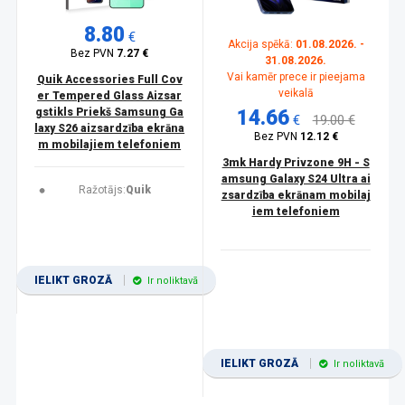
8.80
€
Akcija spēkā:
01.08.2026. -
Bez PVN
7.27 €
31.08.2026.
Vai kamēr prece ir pieejama
Quik Accessories Full Cov
veikalā
er Tempered Glass Aizsar
gstikls Priekš Samsung Ga
14.66
€
19.00 €
laxy S26 aizsardzība ekrāna
Bez PVN
12.12 €
m mobilajiem telefoniem
3mk Hardy Privzone 9H - S
amsung Galaxy S24 Ultra ai
Ražotājs:
Quik
zsardzība ekrānam mobilaj
iem telefoniem
IELIKT GROZĀ
Ir noliktavā
IELIKT GROZĀ
Ir noliktavā