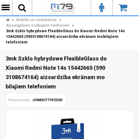
Mobilās un viediekārtas
Aizsargplēves mobilajiem telefoniem
3mk Szklo hybrydowe FlexibleGlass do Xiaomi Redmi Note 14s
15442665 (5903108674164) aizsardzība ekrānam mobilajiem
telefoniem
3mk Szklo hybrydowe FlexibleGlass do
Xiaomi Redmi Note 14s 15442665 (590
3108674164) aizsardzība ekrānam mo
bilajiem telefoniem
Preces kods:
JOINEDIT77472303