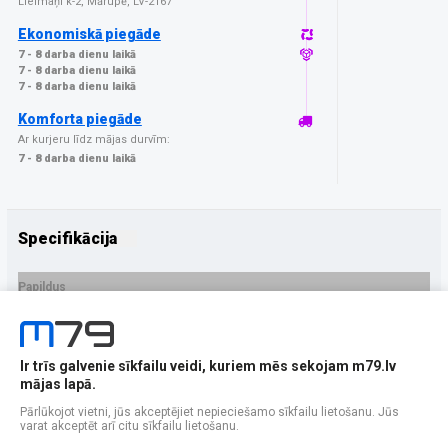
Lielmaņi k-2, Mārupē, LV-2167
Ekonomiskā piegāde
7 - 8 darba dienu laikā
7 - 8 darba dienu laikā
7 - 8 darba dienu laikā
Komforta piegāde
Ar kurjeru līdz mājas durvīm:
7 - 8 darba dienu laikā
Specifikācija
Papildus
Ražotājs
3MK
PRECES APRAKSTS
Ir trīs galvenie sīkfailu veidi, kuriem mēs sekojam m79.lv
EAN - 5903108674164
mājas lapā.
Pārlūkojot vietni, jūs akceptējiet nepieciešamo sīkfailu lietošanu. Jūs
varat akceptēt arī citu sīkfailu lietošanu.