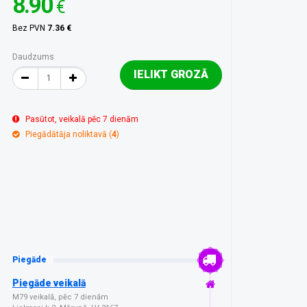
8.90
€
Bez PVN
7.36 €
Daudzums
IELIKT GROZĀ
Pasūtot, veikalā pēc 7 dienām
Piegādātāja noliktavā (
4
)
Piegāde
Piegāde veikalā
M79 veikalā, pēc 7 dienām