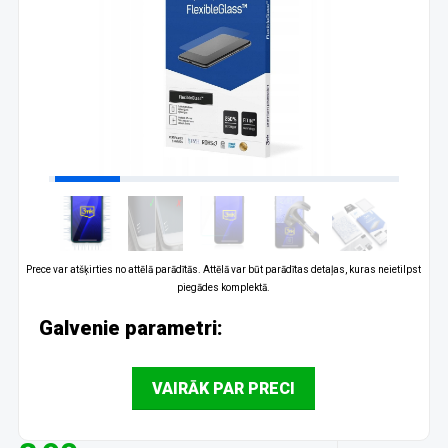
Prece var atšķirties no attēlā parādītās. Attēlā var būt parādītas detaļas, kuras neietilpst
piegādes komplektā.
Galvenie parametri:
VAIRĀK PAR PRECI