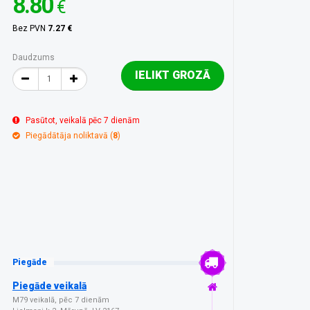
8.80
€
Bez PVN
7.27 €
Daudzums
IELIKT GROZĀ
Pasūtot, veikalā pēc 7 dienām
Piegādātāja noliktavā (
8
)
Piegāde
Piegāde veikalā
M79 veikalā, pēc 7 dienām