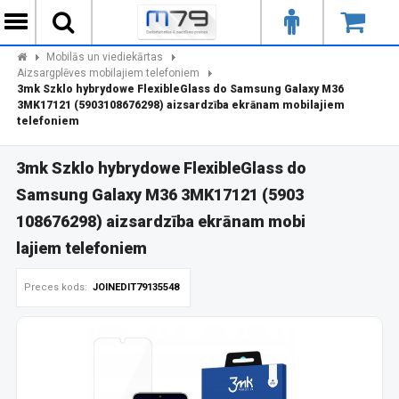
Mobilās un viediekārtas
Aizsargplēves mobilajiem telefoniem
3mk Szklo hybrydowe FlexibleGlass do Samsung Galaxy M36
3MK17121 (5903108676298) aizsardzība ekrānam mobilajiem
telefoniem
3mk Szklo hybrydowe FlexibleGlass do
Samsung Galaxy M36 3MK17121 (5903
108676298) aizsardzība ekrānam mobi
lajiem telefoniem
Preces kods:
JOINEDIT79135548