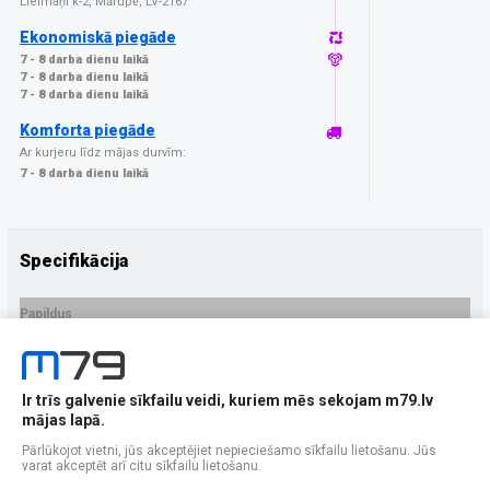
Lielmaņi k-2, Mārupē, LV-2167
Ekonomiskā piegāde
7 - 8 darba dienu laikā
7 - 8 darba dienu laikā
7 - 8 darba dienu laikā
Komforta piegāde
Ar kurjeru līdz mājas durvīm:
7 - 8 darba dienu laikā
Specifikācija
Papildus
Ražotājs
3MK
PRECES APRAKSTS
Ir trīs galvenie sīkfailu veidi, kuriem mēs sekojam m79.lv
EAN - 5903108676298
mājas lapā.
Pārlūkojot vietni, jūs akceptējiet nepieciešamo sīkfailu lietošanu. Jūs
varat akceptēt arī citu sīkfailu lietošanu.