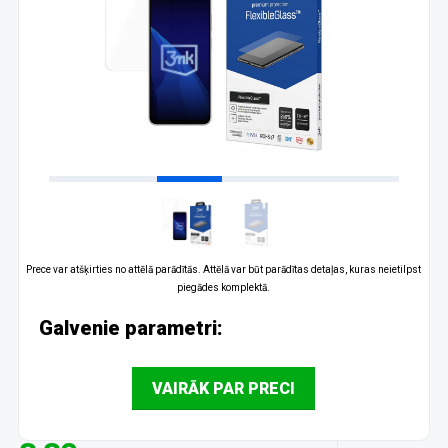
Prece var atšķirties no attēlā parādītās. Attēlā var būt parādītas detaļas, kuras neietilpst
piegādes komplektā.
Galvenie parametri:
VAIRĀK PAR PRECI