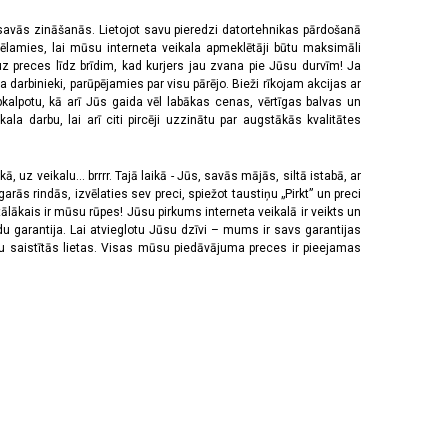
 savās zināšanās. Lietojot savu pieredzi datortehnikas pārdošanā
vēlamies, lai mūsu interneta veikala apmeklētāji būtu maksimāli
z preces līdz brīdim, kad kurjers jau zvana pie Jūsu durvīm! Ja
 darbinieki, parūpējamies par visu pārējo. Bieži rīkojam akcijas ar
pkalpotu, kā arī Jūs gaida vēl labākas cenas, vērtīgas balvas un
a darbu, lai arī citi pircēji uzzinātu par augstākās kvalitātes
 uz veikalu... brrrr. Tajā laikā - Jūs, savās mājās, siltā istabā, ar
rās rindās, izvēlaties sev preci, spiežot taustiņu „Pirkt” un preci
tālākais ir mūsu rūpes! Jūsu pirkums interneta veikalā ir veikts un
u garantija. Lai atvieglotu Jūsu dzīvi – mums ir savs garantijas
ju saistītās lietas. Visas mūsu piedāvājuma preces ir pieejamas