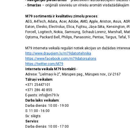
-
Navigācijas piederumus
– praktiskiem autobraucējiem dažādu m
-
Smaržas
– oriģināli sieviešu un vīriešu aromāti visdažādākaj
M79 sortimentā ir kvalitatīvu zīmolu preces
:
AEG, A4Tech, Adata, Acer, Adobe, AMD, Apple, Ariston, Asus, ASRoc
Eaton, Elesko, Electrolux, Elica, Fujitsu, Jāņa Sēta, Kensington, iR
Forcell, Logitech, Nokia, Samsung, Schaub Lorenz, Marshall, Mat
Optoma, Packard Bell, Philips, Panasonic, Pentax, Targus, Tefal, 
M79 interneta veikalā regulāri notiek akcijas un dažādas interesan
http://www.draugiem.lv/m79datortehnika
https://www.facebook.com/m79datorsalons
https://twitter.com/M79
Interneta veikala M79 kontakti
-
Adrese: "Lielmaņi k-2", Mārupes pag., Mārupes nov., LV-2167
Tālruņi veikalam
:
+371 25447101
+371 286 40 855
E-pasts: info@m79.lv
Darba laiks veikalam
:
Darba dienās: 10:00 - 19:00
S: 11:00 - 16:00
Sv: slēgts
Serviss
:
Darba dienās: 10:00 - 17:00