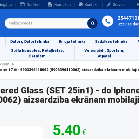
iegāde
Norēķini
Nomaksa
Kontakti
Serviss
R
2544710
Uzziņas dar
o
Datori, Datortehnika
Biroja tehnika
Sadzīves tehnika
Spēļu konsoles, Rotaļlietas,
Velosipēdi, Sportam,
Bērniem
Atpūtai
foniem
one 17 Air 5903396410062 (5903396410062) aizsardzība ekrānam mobilaj
ed Glass (SET 25in1) - do Iphone
62) aizsardzība ekrānam mobilaji
5.40
€