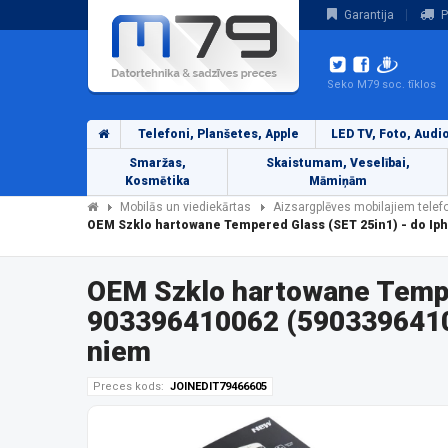
Garantija
P
Seko M79 soc. tīklos
Telefoni, Planšetes, Apple
LED TV, Foto, Audi
Smaržas,
Skaistumam, Veselībai,
Kosmētika
Māmiņām
Mobilās un viediekārtas
Aizsargplēves mobilajiem tele
OEM Szklo hartowane Tempered Glass (SET 25in1) - do Iph
OEM Szklo hartowane Temper
903396410062 (59033964100
niem
Preces kods:
JOINEDIT79466605