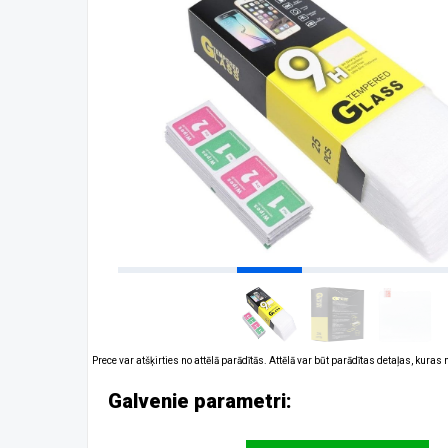
Prece var atšķirties no attēlā parādītās. Attēlā var būt parādītas detaļas, kuras
Galvenie parametri: