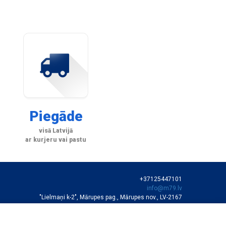
Piegāde
visā Latvijā
ar kurjeru vai pastu
+37125447101
info@m79.lv
"Lielmaņi k-2", Mārupes pag., Mārupes nov., LV-2167
SIA "M79"