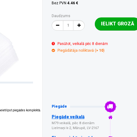
Bez PVN
4.46 €
Daudzums
IELIKT GROZĀ
Pasūtot, veikalā pēc 8 dienām
Piegādātāja noliktavā (
> 10
)
Piegāde
 neietilpst piegādes komplektā.
Piegāde veikalā
M79 veikalā, pēc 8 dienām
Lielmaņi k-2, Mārupē, LV-2167