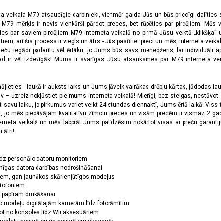
ta veikala M79 atsaucīgie darbinieki, vienmēr gaida Jūs un būs priecīgi dalīties
a M79 mērķis ir nevis vienkārši pārdot preces, bet rūpēties par pircējiem. Mēs 
ies par saviem pircējiem M79 interneta veikalā no pirmā Jūsu veiktā „klikšķa” u
 arī šis process ir viegls un ātrs - Jūs pasūtiet preci un mēs, interneta veikala
preču iegādi padarītu vēl ērtāku, jo Jums būs savs menedžeris, lai individuāli a
 ir vēl izdevīgāk! Mums ir svarīgas Jūsu atsauksmes par M79 interneta veikal
jieties - laukā ir auksts laiks un Jums jāvelk vairākas drēbju kārtas, jādodas laukā,
 – uzreiz nokļūstiet pie mums interneta veikalā! Mierīgi, bez steigas, nestāvot ga
et savu laiku, jo pirkumus variet veikt 24 stundas diennaktī, Jums ērtā laikā! Viss 
oši, jo mēs piedāvājam kvalitatīvu zīmolu preces un visām precēm ir vismaz 2 gad
erneta veikalā un mēs labprāt Jums palīdzēsim nokārtot visas ar preču garanti
 ātri!
īdz personālo datoru monitoriem
nīgas datora darbības nodrošināšanai
ņiem, gan jaunākos skārienjūtīgos modeļus
ktofoniem
dz papīram drukāšanai
o modeļu digitālajām kamerām līdz fotorāmītim
ot no konsoles līdz Wii aksesuāriem