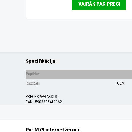
VAIRĀK PAR PRECI
Specifikācija
Papildus
Ražotājs
OEM
PRECES APRAKSTS
EAN - 5903396410062
Par M79 internetveikalu