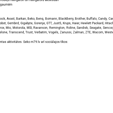
odeļu navigātori un navigātoru aksesuāri
ām gaumēm
k, Avast, Barkan, Beko, Benq, Bomann, BlackBerry, Brother, Buffalo, Candy, Canon
obot, Gembird, Gigabyte, Gorenje, GTT, Just5, Krups, Haier, Hewlett Packard, Hitachi
rox, Mio, Motorola, MSI, Ravanson, Remington, Roline, Sandisk, Seagate, Sencor,
Telone, Transcend, Trust, Verbatim, Vogels, Zanussi, Zalman, ZTE, Wacom, Western
tas aktivitātes. Seko m79.lv arī sociālajos tīkos: