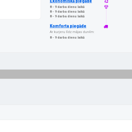
Ekonomiskā piegāde
8 - 9 darba dienu laikā
8 - 9 darba dienu laikā
8 - 9 darba dienu laikā
Komforta piegāde
Ar kurjeru līdz mājas durvīm:
8 - 9 darba dienu laikā