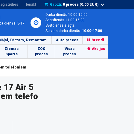
eģistrēties
Ienākt
Grozā:
0
preces (
0.00
EUR)
Darba dienās 10:00-19:00
1
Sestdienās 11:00-16:00
ba dienās: 8-17
Svētdienās slēgts
Serviss darba dienās:
10:00-17:00
Mājai, Dārzam, Remontam
Auto preces
Brendi
Ziemas
ZOO
Visas
Akcijas
Sports
preces
preces
iem telefoniem
 17 Air 5
em telefo