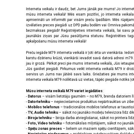
Interneta veikalu ir daudz, bet Jums jānāk pie mums! Jo interne
mūsu interneta veikalā! Mēs esam pozitīvi, jo interneta veikal
apmierināti un informēti par visām preču īpašībām. Mēs rūpējam
izvēlaties preces piegādi uz DPD paku bodēm vai Omniva pakomātiem,
bezmaksas piegādi! Reģistrējieties interneta veikalā, lai savu 
jaunākās ziņas par Jūsu pasūtījuma statusu. Reģistrēties tagad
apkalpošanu mūsu interneta veikalā!
Preču iegāde M79 interneta veikalā ir ļoti ērta un vienkārša. Iedomā
karstu dzērienu krūzē, vienkārši ievadot savā datorā adresi m79.lv
jau ir grozā. Pērkot preci pie mums interneta veikalā, Jūs ietaupi
Jūs gaidiet piegādi. Pirkumus veikt interneta veikalā M79 ir dr
serviss un Jums nav jātērē savs laiks. Griežaties pie mums int
interneta veikala M79 noliktavā uz vietas, tāpēc piegāde notiks ļoti
Mūsu interneta veikalā M79 variet iegādāties
:
-
Datorus
– visām lietotāju gaumēm – no M79, brenda datoriem l
-
Datortehniku
– nepieciešamos produktus nepārtrauktas un zibe
-
Mobilos telefonus
– tradicionālos mobilos telefonus ar tausti
-
TV, Audio tehniku
– sākot no jaunāko modeļu televizora līdz di
-
Biroja tehniku
– biroja darba atvieglošanai, sākot no printera lī
-
Foto, Video tehniku
– fotomākslas mīļotājiem, sākot no jaunāk
-
Spēļu zonas preces
– lieliem un maziem spēļu cienītājiem, sāk