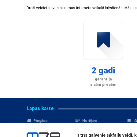
Droši veiciet savus pirkumus interneta veikalā brīvdienās! Mēs 
2 gadi
garantija
visām precēm
Lapas karte
Piegāde
Norēķini
G
Nomaksa
Kontakti
A
Ir trīs galvenie sīkfailu veid
Akcijas
Serviss
D