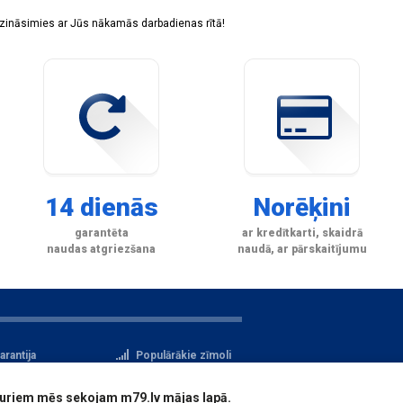
sazināsimies ar Jūs nākamās darbadienas rītā!
14 dienās
Norēķini
garantēta
ar kredītkarti, skaidrā
naudas atgriezšana
naudā, ar pārskaitījumu
arantija
Populārākie zīmoli
tteikuma tiesības
Privātuma politika
i, kuriem mēs sekojam m79.lv mājas lapā.
atu aizsardzība
Reģistrācija