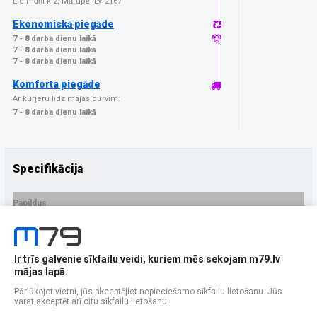
Lielmaņi k-2, Mārupē, LV-2167
Ekonomiskā piegāde
7 - 8 darba dienu laikā
7 - 8 darba dienu laikā
7 - 8 darba dienu laikā
Komforta piegāde
Ar kurjeru līdz mājas durvīm:
7 - 8 darba dienu laikā
Specifikācija
Papildus
Ražotājs
OEM
PRECES APRAKSTS
Ir trīs galvenie sīkfailu veidi, kuriem mēs sekojam m79.lv
EAN - 5903396410475
mājas lapā.
Pārlūkojot vietni, jūs akceptējiet nepieciešamo sīkfailu lietošanu. Jūs
varat akceptēt arī citu sīkfailu lietošanu.