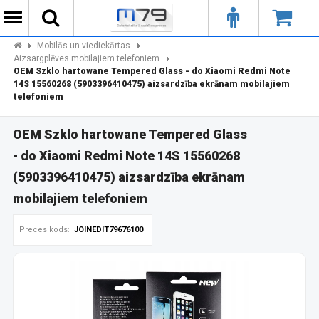
Mobilās un viediekārtas
Aizsargplēves mobilajiem telefoniem
OEM Szklo hartowane Tempered Glass - do Xiaomi Redmi Note
14S 15560268 (5903396410475) aizsardzība ekrānam mobilajiem
telefoniem
OEM Szklo hartowane Tempered Glass
- do Xiaomi Redmi Note 14S 15560268
(5903396410475) aizsardzība ekrānam
mobilajiem telefoniem
Preces kods:
JOINEDIT79676100