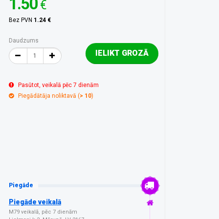
1.50
€
Bez PVN
1.24 €
Daudzums
IELIKT GROZĀ
Pasūtot, veikalā pēc 7 dienām
Piegādātāja noliktavā (
> 10
)
Piegāde
Piegāde veikalā
M79 veikalā, pēc 7 dienām