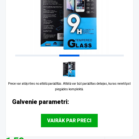
Prece var atšķirties no attēlā parādītās. Attēlā var būt parādītas detaļas, kuras neietilpst
piegādes komplektā.
Galvenie parametri:
VAIRĀK PAR PRECI