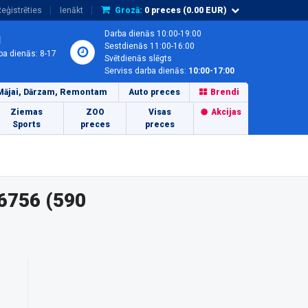
eģistrēties
Ienākt
Grozā:
0
preces (
0.00
EUR)
Darba dienās 10:00-19:00
1
Sestdienās 11:00-16:00
ba dienās: 8-17
Svētdienās slēgts
Serviss darba dienās:
10:00-17:00
Mājai, Dārzam, Remontam
Auto preces
Brendi
Ziemas
ZOO
Visas
Akcijas
Sports
preces
preces
6756 (590