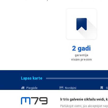
2 gadi
garantija
visām precēm
Lapas karte
Piegāde
Norēķini
G
Nomaksa
Kontakti
A
Ir trīs galvenie sīkfailu veid
Akcijas
Serviss
D
Pārlūkojot vietni, jūs akceptējiet ne