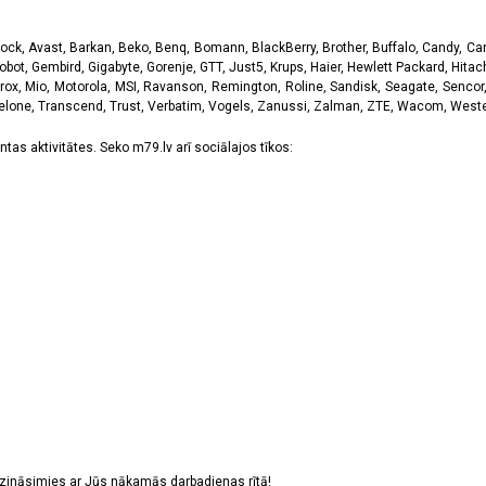
k, Avast, Barkan, Beko, Benq, Bomann, BlackBerry, Brother, Buffalo, Candy, Canon
obot, Gembird, Gigabyte, Gorenje, GTT, Just5, Krups, Haier, Hewlett Packard, Hitachi
rox, Mio, Motorola, MSI, Ravanson, Remington, Roline, Sandisk, Seagate, Sencor,
Telone, Transcend, Trust, Verbatim, Vogels, Zanussi, Zalman, ZTE, Wacom, Western
tas aktivitātes. Seko m79.lv arī sociālajos tīkos:
sazināsimies ar Jūs nākamās darbadienas rītā!