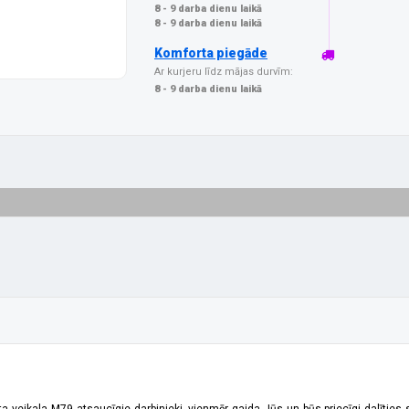
8 - 9 darba dienu laikā
8 - 9 darba dienu laikā
Komforta piegāde
Ar kurjeru līdz mājas durvīm:
8 - 9 darba dienu laikā