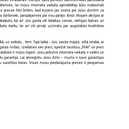
 savās zināšanās. Lietojot savu pieredzi datortehnikas pārdošanā
vēlamies, lai mūsu interneta veikala apmeklētāji būtu maksimāli
z preces līdz brīdim, kad kurjers jau zvana pie Jūsu durvīm! Ja
 darbinieki, parūpējamies par visu pārējo. Bieži rīkojam akcijas ar
pkalpotu, kā arī Jūs gaida vēl labākas cenas, vērtīgas balvas un
a darbu, lai arī citi pircēji uzzinātu par augstākās kvalitātes
 uz veikalu... brrrr. Tajā laikā - Jūs, savās mājās, siltā istabā, ar
rās rindās, izvēlaties sev preci, spiežot taustiņu „Pirkt” un preci
tālākais ir mūsu rūpes! Jūsu pirkums interneta veikalā ir veikts un
u garantija. Lai atvieglotu Jūsu dzīvi – mums ir savs garantijas
ju saistītās lietas. Visas mūsu piedāvājuma preces ir pieejamas