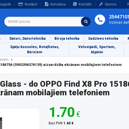
iegāde
Norēķini
Nomaksa
Kontakti
Serviss
R
2544710
Uzziņas dar
o
Datori, Datortehnika
Biroja tehnika
Sadzīves tehnika
Spēļu konsoles, Rotaļlietas,
Velosipēdi, Sportam,
Bērniem
Atpūtai
foniem
5186756 (5903396376139) aizsardzība ekrānam mobilajiem telefoniem
Glass - do OPPO Find X8 Pro 1518
krānam mobilajiem telefoniem
1.70
€
Bez PVN
1.40 €