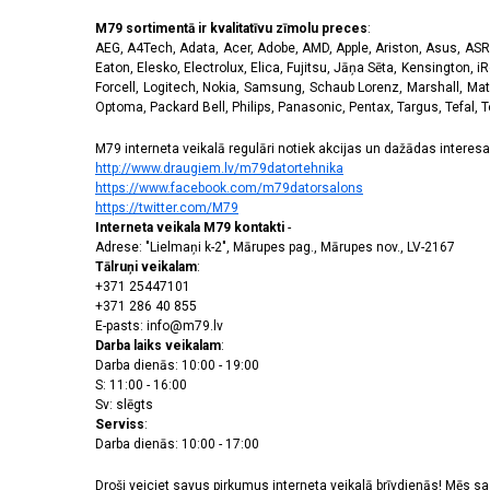
M79 sortimentā ir kvalitatīvu zīmolu preces
:
AEG, A4Tech, Adata, Acer, Adobe, AMD, Apple, Ariston, Asus, ASRoc
Eaton, Elesko, Electrolux, Elica, Fujitsu, Jāņa Sēta, Kensington, iR
Forcell, Logitech, Nokia, Samsung, Schaub Lorenz, Marshall, Mat
Optoma, Packard Bell, Philips, Panasonic, Pentax, Targus, Tefal, 
M79 interneta veikalā regulāri notiek akcijas un dažādas interesan
http://www.draugiem.lv/m79datortehnika
https://www.facebook.com/m79datorsalons
https://twitter.com/M79
Interneta veikala M79 kontakti
-
Adrese: "Lielmaņi k-2", Mārupes pag., Mārupes nov., LV-2167
Tālruņi veikalam
:
+371 25447101
+371 286 40 855
E-pasts: info@m79.lv
Darba laiks veikalam
:
Darba dienās: 10:00 - 19:00
S: 11:00 - 16:00
Sv: slēgts
Serviss
:
Darba dienās: 10:00 - 17:00
Droši veiciet savus pirkumus interneta veikalā brīvdienās! Mēs 