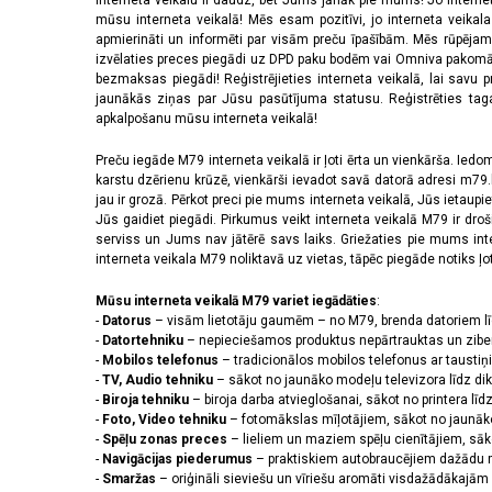
Interneta veikalu ir daudz, bet Jums jānāk pie mums! Jo interne
mūsu interneta veikalā! Mēs esam pozitīvi, jo interneta veikal
apmierināti un informēti par visām preču īpašībām. Mēs rūpējam
izvēlaties preces piegādi uz DPD paku bodēm vai Omniva pakomātiem,
bezmaksas piegādi! Reģistrējieties interneta veikalā, lai savu 
jaunākās ziņas par Jūsu pasūtījuma statusu. Reģistrēties tagad
apkalpošanu mūsu interneta veikalā!
Preču iegāde M79 interneta veikalā ir ļoti ērta un vienkārša. Iedomā
karstu dzērienu krūzē, vienkārši ievadot savā datorā adresi m79.lv
jau ir grozā. Pērkot preci pie mums interneta veikalā, Jūs ietaupi
Jūs gaidiet piegādi. Pirkumus veikt interneta veikalā M79 ir dr
serviss un Jums nav jātērē savs laiks. Griežaties pie mums int
interneta veikala M79 noliktavā uz vietas, tāpēc piegāde notiks ļoti
Mūsu interneta veikalā M79 variet iegādāties
:
-
Datorus
– visām lietotāju gaumēm – no M79, brenda datoriem l
-
Datortehniku
– nepieciešamos produktus nepārtrauktas un zibe
-
Mobilos telefonus
– tradicionālos mobilos telefonus ar tausti
-
TV, Audio tehniku
– sākot no jaunāko modeļu televizora līdz di
-
Biroja tehniku
– biroja darba atvieglošanai, sākot no printera lī
-
Foto, Video tehniku
– fotomākslas mīļotājiem, sākot no jaunāk
-
Spēļu zonas preces
– lieliem un maziem spēļu cienītājiem, sāk
-
Navigācijas piederumus
– praktiskiem autobraucējiem dažādu m
-
Smaržas
– oriģināli sieviešu un vīriešu aromāti visdažādākaj