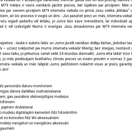
ta veikala M79 atsaucīgie darbinieki, vienmēr gaida Jūs un būs priecīgi dalīties
a M79 mērķis ir nevis vienkārši pārdot preces, bet rūpēties par pircējiem. Mēs 
ies par saviem pircējiem M79 interneta veikalā no pirmā Jūsu veiktā „klikšķa” u
 arī šis process ir viegls un ātrs - Jūs pasūtiet preci un mēs, interneta veikala
preču iegādi padarītu vēl ērtāku, jo Jums būs savs menedžeris, lai individuāli a
 ir vēl izdevīgāk! Mums ir svarīgas Jūsu atsauksmes par M79 interneta veikal
jieties - laukā ir auksts laiks un Jums jāvelk vairākas drēbju kārtas, jādodas laukā,
 – uzreiz nokļūstiet pie mums interneta veikalā! Mierīgi, bez steigas, nestāvot ga
et savu laiku, jo pirkumus variet veikt 24 stundas diennaktī, Jums ērtā laikā! Viss 
oši, jo mēs piedāvājam kvalitatīvu zīmolu preces un visām precēm ir vismaz 2 gad
erneta veikalā un mēs labprāt Jums palīdzēsim nokārtot visas ar preču garanti
 ātri!
īdz personālo datoru monitoriem
nīgas datora darbības nodrošināšanai
ņiem, gan jaunākos skārienjūtīgos modeļus
ktofoniem
dz papīram drukāšanai
o modeļu digitālajām kamerām līdz fotorāmītim
ot no konsoles līdz Wii aksesuāriem
odeļu navigātori un navigātoru aksesuāri
ām gaumēm