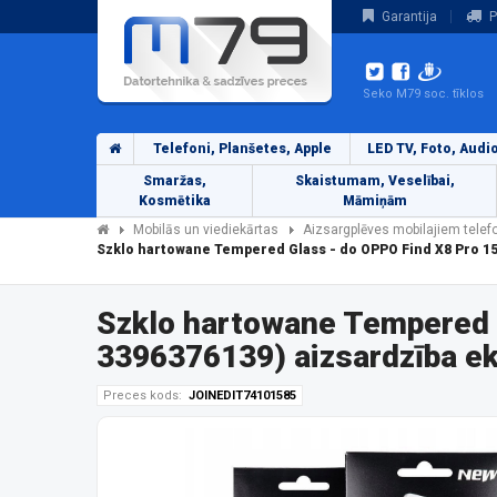
Garantija
P
Seko M79 soc. tīklos
Telefoni, Planšetes, Apple
LED TV, Foto, Audi
Smaržas,
Skaistumam, Veselībai,
Kosmētika
Māmiņām
Mobilās un viediekārtas
Aizsargplēves mobilajiem tele
Szklo hartowane Tempered Glass - do OPPO Find X8 Pro 1
Szklo hartowane Tempered 
3396376139) aizsardzība e
Preces kods:
JOINEDIT74101585