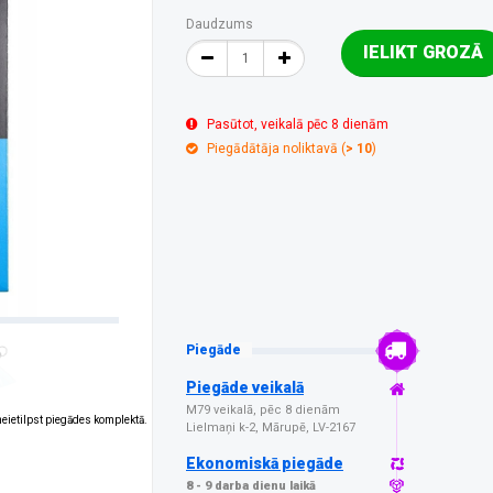
Daudzums
IELIKT GROZĀ
Pasūtot, veikalā pēc 8 dienām
Piegādātāja noliktavā (
> 10
)
Piegāde
Piegāde veikalā
M79 veikalā, pēc 8 dienām
 neietilpst piegādes komplektā.
Lielmaņi k-2, Mārupē, LV-2167
Ekonomiskā piegāde
8 - 9 darba dienu laikā