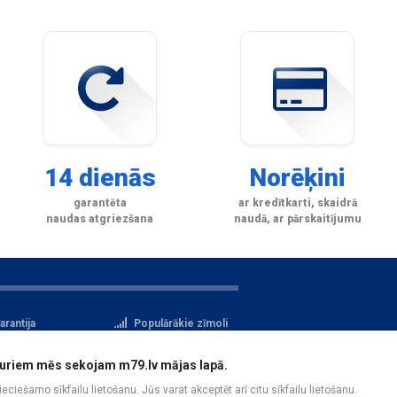
14 dienās
Norēķini
garantēta
ar kredītkarti, skaidrā
naudas atgriezšana
naudā, ar pārskaitījumu
arantija
Populārākie zīmoli
tteikuma tiesības
Privātuma politika
i, kuriem mēs sekojam m79.lv mājas lapā.
atu aizsardzība
Reģistrācija
pieciešamo sīkfailu lietošanu. Jūs varat akceptēt arī citu sīkfailu lietošanu.