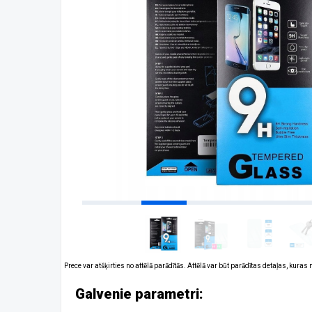
Prece var atšķirties no attēlā parādītās. Attēlā var būt parādītas detaļas, kuras
Galvenie parametri: