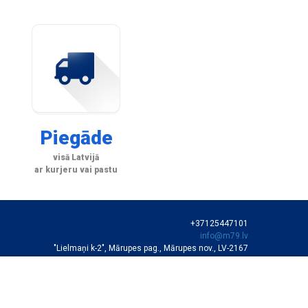
Piegāde
visā Latvijā
ar kurjeru vai pastu
+37125447101
info@m79.lv
"Lielmaņi k-2", Mārupes pag., Mārupes nov., LV-2167
SIA "M79"
VEIKALA DARBA LAIKS
Darba dienās 10:00-19:00