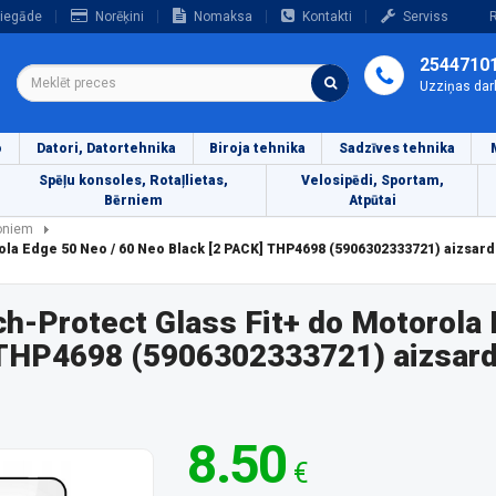
iegāde
Norēķini
Nomaksa
Kontakti
Serviss
R
2544710
Uzziņas dar
o
Datori, Datortehnika
Biroja tehnika
Sadzīves tehnika
Spēļu konsoles, Rotaļlietas,
Velosipēdi, Sportam,
Bērniem
Atpūtai
foniem
ola Edge 50 Neo / 60 Neo Black [2 PACK] THP4698 (5906302333721) aizsar
h-Protect Glass Fit+ do Motorola
 THP4698 (5906302333721) aizsard
8.50
€