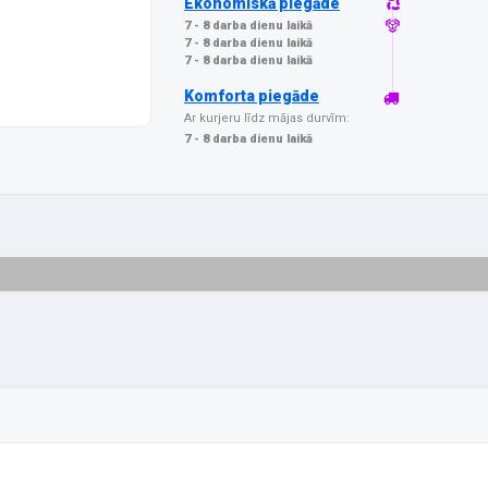
Ekonomiskā piegāde
7 - 8 darba dienu laikā
7 - 8 darba dienu laikā
7 - 8 darba dienu laikā
Komforta piegāde
Ar kurjeru līdz mājas durvīm:
7 - 8 darba dienu laikā