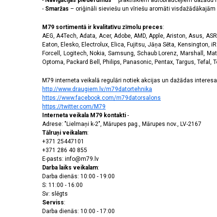
-
Navigācijas piederumus
– praktiskiem autobraucējiem dažādu m
-
Smaržas
– oriģināli sieviešu un vīriešu aromāti visdažādākaj
M79 sortimentā ir kvalitatīvu zīmolu preces
:
AEG, A4Tech, Adata, Acer, Adobe, AMD, Apple, Ariston, Asus, ASRoc
Eaton, Elesko, Electrolux, Elica, Fujitsu, Jāņa Sēta, Kensington, iR
Forcell, Logitech, Nokia, Samsung, Schaub Lorenz, Marshall, Mat
Optoma, Packard Bell, Philips, Panasonic, Pentax, Targus, Tefal, 
M79 interneta veikalā regulāri notiek akcijas un dažādas interesan
http://www.draugiem.lv/m79datortehnika
https://www.facebook.com/m79datorsalons
https://twitter.com/M79
Interneta veikala M79 kontakti
-
Adrese: "Lielmaņi k-2", Mārupes pag., Mārupes nov., LV-2167
Tālruņi veikalam
:
+371 25447101
+371 286 40 855
E-pasts: info@m79.lv
Darba laiks veikalam
:
Darba dienās: 10:00 - 19:00
S: 11:00 - 16:00
Sv: slēgts
Serviss
:
Darba dienās: 10:00 - 17:00