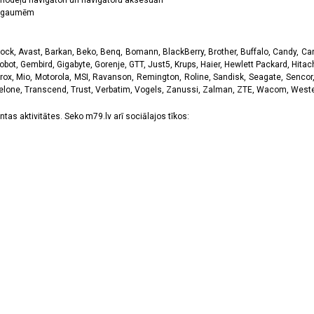
odeļu navigātori un navigātoru aksesuāri
ām gaumēm
k, Avast, Barkan, Beko, Benq, Bomann, BlackBerry, Brother, Buffalo, Candy, Canon
obot, Gembird, Gigabyte, Gorenje, GTT, Just5, Krups, Haier, Hewlett Packard, Hitachi
rox, Mio, Motorola, MSI, Ravanson, Remington, Roline, Sandisk, Seagate, Sencor,
Telone, Transcend, Trust, Verbatim, Vogels, Zanussi, Zalman, ZTE, Wacom, Western
tas aktivitātes. Seko m79.lv arī sociālajos tīkos: