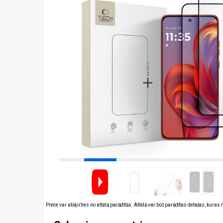
Prece var atšķirties no attēlā parādītās. Attēlā var būt parādītas detaļas, kuras