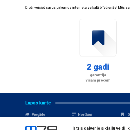
Droši veiciet savus pirkumus interneta veikalā brīvdienās! Mēs 
2 gadi
garantija
visām precēm
Lapas karte
Piegāde
Norēķini
G
Nomaksa
Kontakti
A
Ir trīs galvenie sīkfailu veid
Akcijas
Serviss
D