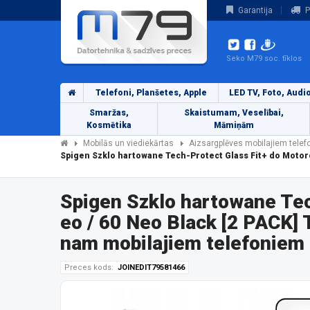
Garantija
P
Seko M79 soc. tīklos
Telefoni, Planšetes, Apple
LED TV, Foto, Audi
Smaržas,
Skaistumam, Veselībai,
Kosmētika
Māmiņām
Mobilās un viediekārtas
Aizsargplēves mobilajiem tele
Spigen Szklo hartowane Tech-Protect Glass Fit+ do Motor
Spigen Szklo hartowane Tec
eo / 60 Neo Black [2 PACK]
nam mobilajiem telefoniem
Preces kods:
JOINEDIT79581466