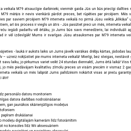
ta veikala M79 atsaucīgie darbinieki, vienmēr gaida Jūs un būs priecīgi dalīties
a M79 mērķis ir nevis vienkārši pārdot preces, bet rūpēties par pircējiem. Mēs 
ies par saviem pircējiem M79 interneta veikalā no pirmā Jūsu veiktā „klikšķa” u
 arī šis process ir viegls un ātrs - Jūs pasūtiet preci un mēs, interneta veikala
preču iegādi padarītu vēl ērtāku, jo Jums būs savs menedžeris, lai individuāli a
 ir vēl izdevīgāk! Mums ir svarīgas Jūsu atsauksmes par M79 interneta veikal
jieties - laukā ir auksts laiks un Jums jāvelk vairākas drēbju kārtas, jādodas laukā,
 – uzreiz nokļūstiet pie mums interneta veikalā! Mierīgi, bez steigas, nestāvot ga
et savu laiku, jo pirkumus variet veikt 24 stundas diennaktī, Jums ērtā laikā! Viss 
oši, jo mēs piedāvājam kvalitatīvu zīmolu preces un visām precēm ir vismaz 2 gad
erneta veikalā un mēs labprāt Jums palīdzēsim nokārtot visas ar preču garanti
 ātri!
īdz personālo datoru monitoriem
nīgas datora darbības nodrošināšanai
ņiem, gan jaunākos skārienjūtīgos modeļus
ktofoniem
dz papīram drukāšanai
o modeļu digitālajām kamerām līdz fotorāmītim
ot no konsoles līdz Wii aksesuāriem