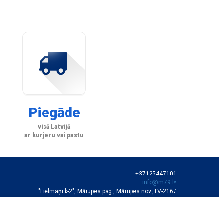
Piegāde
visā Latvijā
ar kurjeru vai pastu
+37125447101
info@m79.lv
"Lielmaņi k-2", Mārupes pag., Mārupes nov., LV-2167
SIA "M79"