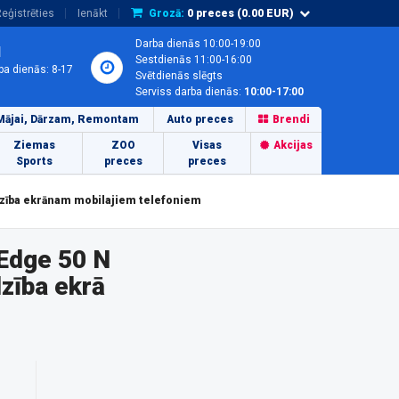
eģistrēties
Ienākt
Grozā:
0
preces (
0.00
EUR)
Darba dienās 10:00-19:00
1
Sestdienās 11:00-16:00
ba dienās: 8-17
Svētdienās slēgts
Serviss darba dienās:
10:00-17:00
Mājai, Dārzam, Remontam
Auto preces
Brendi
Ziemas
ZOO
Visas
Akcijas
Sports
preces
preces
dzība ekrānam mobilajiem telefoniem
 Edge 50 N
zība ekrā