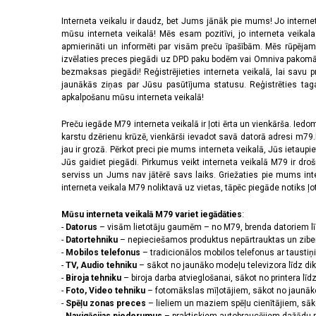
Interneta veikalu ir daudz, bet Jums jānāk pie mums! Jo interne
mūsu interneta veikalā! Mēs esam pozitīvi, jo interneta veikal
apmierināti un informēti par visām preču īpašībām. Mēs rūpējam
izvēlaties preces piegādi uz DPD paku bodēm vai Omniva pakomātiem,
bezmaksas piegādi! Reģistrējieties interneta veikalā, lai savu 
jaunākās ziņas par Jūsu pasūtījuma statusu. Reģistrēties tagad
apkalpošanu mūsu interneta veikalā!
Preču iegāde M79 interneta veikalā ir ļoti ērta un vienkārša. Iedomā
karstu dzērienu krūzē, vienkārši ievadot savā datorā adresi m79.lv
jau ir grozā. Pērkot preci pie mums interneta veikalā, Jūs ietaupi
Jūs gaidiet piegādi. Pirkumus veikt interneta veikalā M79 ir dr
serviss un Jums nav jātērē savs laiks. Griežaties pie mums int
interneta veikala M79 noliktavā uz vietas, tāpēc piegāde notiks ļoti
Mūsu interneta veikalā M79 variet iegādāties
:
-
Datorus
– visām lietotāju gaumēm – no M79, brenda datoriem l
-
Datortehniku
– nepieciešamos produktus nepārtrauktas un zibe
-
Mobilos telefonus
– tradicionālos mobilos telefonus ar tausti
-
TV, Audio tehniku
– sākot no jaunāko modeļu televizora līdz di
-
Biroja tehniku
– biroja darba atvieglošanai, sākot no printera lī
-
Foto, Video tehniku
– fotomākslas mīļotājiem, sākot no jaunāk
-
Spēļu zonas preces
– lieliem un maziem spēļu cienītājiem, sāk