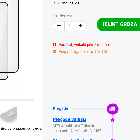
Bez PVN
7.02 €
Daudzums
IELIKT GROZĀ
Pasūtot, veikalā pēc 7 dienām
Piegādātāja noliktavā (
> 10
)
Piegāde
Piegāde veikalā
M79 veikalā, pēc 7 dienām
 neietilpst piegādes komplektā.
Lielmaņi k-2, Mārupē, LV-2167