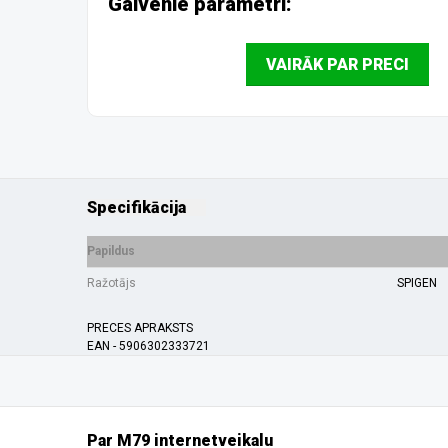
Galvenie parametri:
VAIRĀK PAR PRECI
Specifikācija
Papildus
Ražotājs
SPIGEN
PRECES APRAKSTS
EAN - 5906302333721
Par M79 internetveikalu