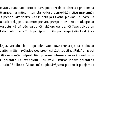
 savās zināšanās. Lietojot savu pieredzi datortehnikas pārdošanā
vēlamies, lai mūsu interneta veikala apmeklētāji būtu maksimāli
z preces līdz brīdim, kad kurjers jau zvana pie Jūsu durvīm! Ja
 darbinieki, parūpējamies par visu pārējo. Bieži rīkojam akcijas ar
pkalpotu, kā arī Jūs gaida vēl labākas cenas, vērtīgas balvas un
a darbu, lai arī citi pircēji uzzinātu par augstākās kvalitātes
 uz veikalu... brrrr. Tajā laikā - Jūs, savās mājās, siltā istabā, ar
rās rindās, izvēlaties sev preci, spiežot taustiņu „Pirkt” un preci
tālākais ir mūsu rūpes! Jūsu pirkums interneta veikalā ir veikts un
u garantija. Lai atvieglotu Jūsu dzīvi – mums ir savs garantijas
ju saistītās lietas. Visas mūsu piedāvājuma preces ir pieejamas