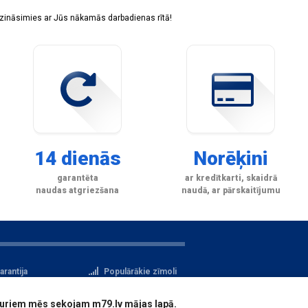
sazināsimies ar Jūs nākamās darbadienas rītā!
14 dienās
Norēķini
garantēta
ar kredītkarti, skaidrā
naudas atgriezšana
naudā, ar pārskaitījumu
arantija
Populārākie zīmoli
tteikuma tiesības
Privātuma politika
i, kuriem mēs sekojam m79.lv mājas lapā.
atu aizsardzība
Reģistrācija