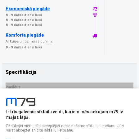
Ekonomiskā piegāde
8 - 9 darba dienu laikā
8 - 9 darba dienu laikā
8 - 9 darba dienu laikā
Komforta piegāde
Ar kurjeru līdz mājas durvīm:
8 - 9 darba dienu laikā
Specifikācija
Papildus
Ražotājs
Tech-Protect
PRECES APRAKSTS
Ir trīs galvenie sīkfailu veidi, kuriem mēs sekojam m79.lv
EAN - 5906302319244
mājas lapā.
Pārlūkojot vietni, jūs akceptējiet nepieciešamo sīkfailu lietošanu. Jūs
varat akceptēt arī citu sīkfailu lietošanu.