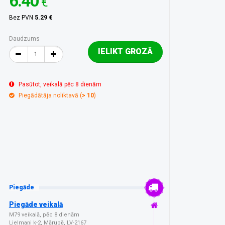
6.40
€
Bez PVN
5.29 €
Daudzums
IELIKT GROZĀ
Pasūtot, veikalā pēc 8 dienām
Piegādātāja noliktavā (
> 10
)
Piegāde
Piegāde veikalā
M79 veikalā, pēc 8 dienām
Lielmaņi k-2, Mārupē, LV-2167