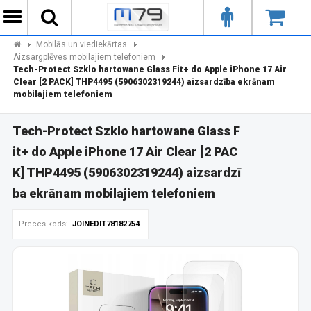
Mobilās un viediekārtas
Aizsargplēves mobilajiem telefoniem
Tech-Protect Szklo hartowane Glass Fit+ do Apple iPhone 17 Air
Clear [2 PACK] THP4495 (5906302319244) aizsardzība ekrānam
mobilajiem telefoniem
Tech-Protect Szklo hartowane Glass F
it+ do Apple iPhone 17 Air Clear [2 PAC
K] THP4495 (5906302319244) aizsardzī
ba ekrānam mobilajiem telefoniem
Preces kods:
JOINEDIT78182754