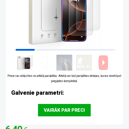
Prece var atšķirties no attēlā parādītās. Attēlā var būt parādītas detaļas, kuras neietilpst
piegādes komplektā.
Galvenie parametri:
VAIRĀK PAR PRECI