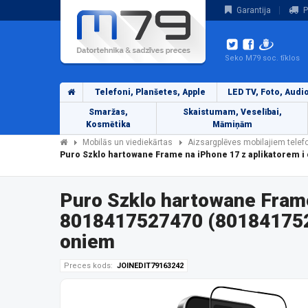
Garantija
P
Seko M79 soc. tīklos
Telefoni, Planšetes, Apple
LED TV, Foto, Audi
Smaržas,
Skaistumam, Veselībai,
Kosmētika
Māmiņām
Mobilās un viediekārtas
Aizsargplēves mobilajiem tele
Puro Szklo hartowane Frame na iPhone 17 z aplikatorem i
Puro Szklo hartowane Frame
8018417527470 (8018417527
oniem
Preces kods:
JOINEDIT79163242