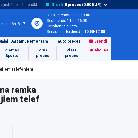
eģistrēties
Ienākt
Grozā:
0
preces (
0.00
EUR)
Darba dienās 10:00-19:00
1
Sestdienās 11:00-16:00
ba dienās: 8-17
Svētdienās slēgts
Serviss darba dienās:
10:00-17:00
Mājai, Dārzam, Remontam
Auto preces
Brendi
Ziemas
ZOO
Visas
Akcijas
Sports
preces
preces
lajiem telefoniem
rna ramka
iem telef