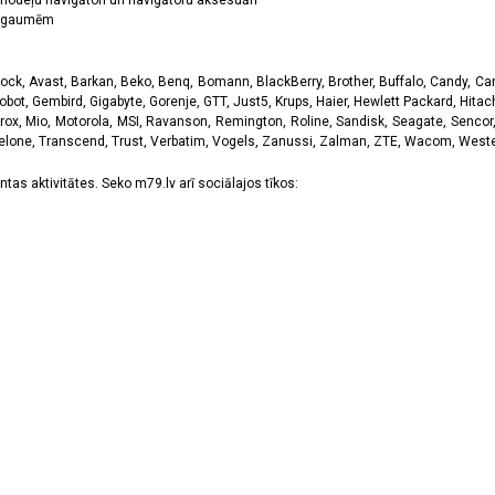
odeļu navigātori un navigātoru aksesuāri
ām gaumēm
k, Avast, Barkan, Beko, Benq, Bomann, BlackBerry, Brother, Buffalo, Candy, Canon
obot, Gembird, Gigabyte, Gorenje, GTT, Just5, Krups, Haier, Hewlett Packard, Hitachi
rox, Mio, Motorola, MSI, Ravanson, Remington, Roline, Sandisk, Seagate, Sencor,
Telone, Transcend, Trust, Verbatim, Vogels, Zanussi, Zalman, ZTE, Wacom, Western
tas aktivitātes. Seko m79.lv arī sociālajos tīkos: