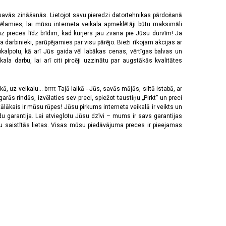
 savās zināšanās. Lietojot savu pieredzi datortehnikas pārdošanā
vēlamies, lai mūsu interneta veikala apmeklētāji būtu maksimāli
z preces līdz brīdim, kad kurjers jau zvana pie Jūsu durvīm! Ja
 darbinieki, parūpējamies par visu pārējo. Bieži rīkojam akcijas ar
pkalpotu, kā arī Jūs gaida vēl labākas cenas, vērtīgas balvas un
a darbu, lai arī citi pircēji uzzinātu par augstākās kvalitātes
 uz veikalu... brrrr. Tajā laikā - Jūs, savās mājās, siltā istabā, ar
rās rindās, izvēlaties sev preci, spiežot taustiņu „Pirkt” un preci
tālākais ir mūsu rūpes! Jūsu pirkums interneta veikalā ir veikts un
u garantija. Lai atvieglotu Jūsu dzīvi – mums ir savs garantijas
ju saistītās lietas. Visas mūsu piedāvājuma preces ir pieejamas