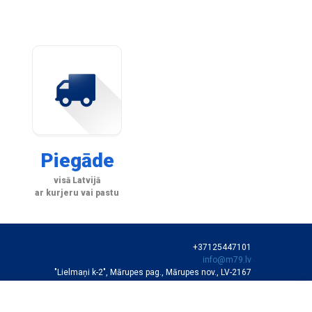
Piegāde
visā Latvijā
ar kurjeru vai pastu
+37125447101
info@m79.lv
"Lielmaņi k-2", Mārupes pag., Mārupes nov., LV-2167
SIA "M79"