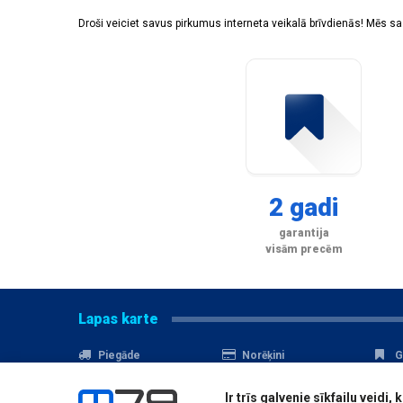
Droši veiciet savus pirkumus interneta veikalā brīvdienās! Mēs 
2 gadi
garantija
visām precēm
Lapas karte
Piegāde
Norēķini
G
Nomaksa
Kontakti
A
Ir trīs galvenie sīkfailu veid
Akcijas
Serviss
D