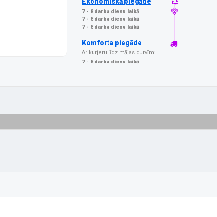
Ekonomiskā piegāde
7 - 8 darba dienu laikā
7 - 8 darba dienu laikā
7 - 8 darba dienu laikā
Komforta piegāde
Ar kurjeru līdz mājas durvīm:
7 - 8 darba dienu laikā