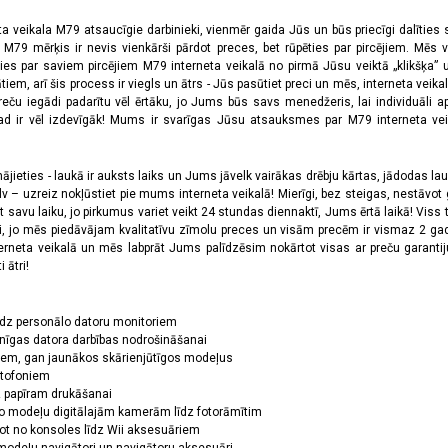
ta veikala M79 atsaucīgie darbinieki, vienmēr gaida Jūs un būs priecīgi dalīties
a M79 mērķis ir nevis vienkārši pārdot preces, bet rūpēties par pircējiem. Mēs 
ies par saviem pircējiem M79 interneta veikalā no pirmā Jūsu veiktā „klikšķa” u
 arī šis process ir viegls un ātrs - Jūs pasūtiet preci un mēs, interneta veikala
preču iegādi padarītu vēl ērtāku, jo Jums būs savs menedžeris, lai individuāli a
 ir vēl izdevīgāk! Mums ir svarīgas Jūsu atsauksmes par M79 interneta veikal
jieties - laukā ir auksts laiks un Jums jāvelk vairākas drēbju kārtas, jādodas laukā,
 – uzreiz nokļūstiet pie mums interneta veikalā! Mierīgi, bez steigas, nestāvot ga
et savu laiku, jo pirkumus variet veikt 24 stundas diennaktī, Jums ērtā laikā! Viss 
oši, jo mēs piedāvājam kvalitatīvu zīmolu preces un visām precēm ir vismaz 2 gad
erneta veikalā un mēs labprāt Jums palīdzēsim nokārtot visas ar preču garanti
 ātri!
īdz personālo datoru monitoriem
nīgas datora darbības nodrošināšanai
ņiem, gan jaunākos skārienjūtīgos modeļus
ktofoniem
dz papīram drukāšanai
o modeļu digitālajām kamerām līdz fotorāmītim
ot no konsoles līdz Wii aksesuāriem