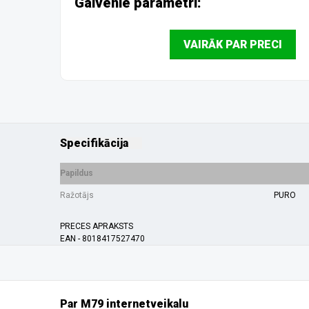
Galvenie parametri:
VAIRĀK PAR PRECI
Specifikācija
Papildus
Ražotājs
PURO
PRECES APRAKSTS
EAN - 8018417527470
Par M79 internetveikalu