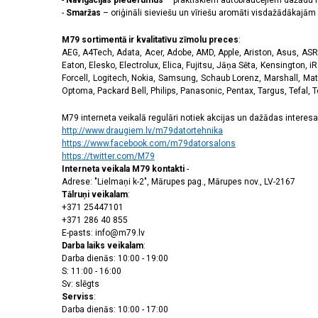
-
Navigācijas piederumus
– praktiskiem autobraucējiem dažādu m
-
Smaržas
– oriģināli sieviešu un vīriešu aromāti visdažādākaj
M79 sortimentā ir kvalitatīvu zīmolu preces
:
AEG, A4Tech, Adata, Acer, Adobe, AMD, Apple, Ariston, Asus, ASRoc
Eaton, Elesko, Electrolux, Elica, Fujitsu, Jāņa Sēta, Kensington, iR
Forcell, Logitech, Nokia, Samsung, Schaub Lorenz, Marshall, Mat
Optoma, Packard Bell, Philips, Panasonic, Pentax, Targus, Tefal, 
M79 interneta veikalā regulāri notiek akcijas un dažādas interesan
http://www.draugiem.lv/m79datortehnika
https://www.facebook.com/m79datorsalons
https://twitter.com/M79
Interneta veikala M79 kontakti
-
Adrese: "Lielmaņi k-2", Mārupes pag., Mārupes nov., LV-2167
Tālruņi veikalam
:
+371 25447101
+371 286 40 855
E-pasts: info@m79.lv
Darba laiks veikalam
:
Darba dienās: 10:00 - 19:00
S: 11:00 - 16:00
Sv: slēgts
Serviss
:
Darba dienās: 10:00 - 17:00