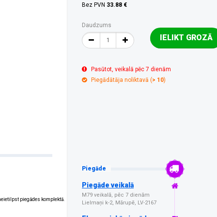
Bez PVN
33.88 €
Daudzums
IELIKT GROZĀ
Pasūtot, veikalā pēc 7 dienām
Piegādātāja noliktavā (
> 10
)
Piegāde
Piegāde veikalā
M79 veikalā, pēc 7 dienām
 neietilpst piegādes komplektā.
Lielmaņi k-2, Mārupē, LV-2167