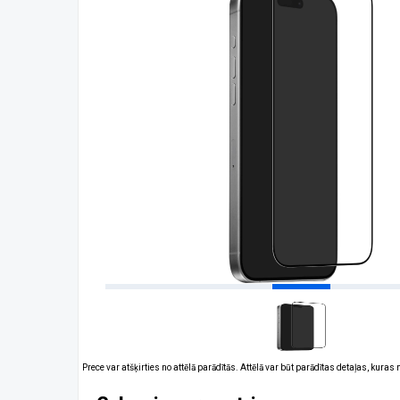
Prece var atšķirties no attēlā parādītās. Attēlā var būt parādītas detaļas, kuras