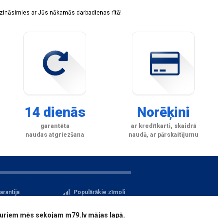
sazināsimies ar Jūs nākamās darbadienas rītā!
14 dienās
Norēķini
garantēta
ar kredītkarti, skaidrā
naudas atgriezšana
naudā, ar pārskaitījumu
arantija
Populārākie zīmoli
tteikuma tiesības
Privātuma politika
i, kuriem mēs sekojam m79.lv mājas lapā.
atu aizsardzība
Reģistrācija