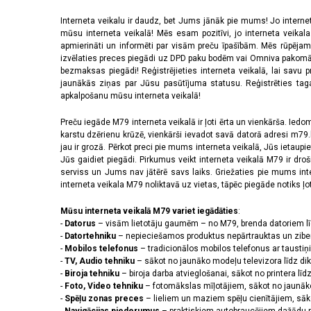
Interneta veikalu ir daudz, bet Jums jānāk pie mums! Jo interne
mūsu interneta veikalā! Mēs esam pozitīvi, jo interneta veikal
apmierināti un informēti par visām preču īpašībām. Mēs rūpējam
izvēlaties preces piegādi uz DPD paku bodēm vai Omniva pakomātiem,
bezmaksas piegādi! Reģistrējieties interneta veikalā, lai savu 
jaunākās ziņas par Jūsu pasūtījuma statusu. Reģistrēties tagad
apkalpošanu mūsu interneta veikalā!
Preču iegāde M79 interneta veikalā ir ļoti ērta un vienkārša. Iedomā
karstu dzērienu krūzē, vienkārši ievadot savā datorā adresi m79.lv
jau ir grozā. Pērkot preci pie mums interneta veikalā, Jūs ietaupi
Jūs gaidiet piegādi. Pirkumus veikt interneta veikalā M79 ir dr
serviss un Jums nav jātērē savs laiks. Griežaties pie mums int
interneta veikala M79 noliktavā uz vietas, tāpēc piegāde notiks ļoti
Mūsu interneta veikalā M79 variet iegādāties
:
-
Datorus
– visām lietotāju gaumēm – no M79, brenda datoriem l
-
Datortehniku
– nepieciešamos produktus nepārtrauktas un zibe
-
Mobilos telefonus
– tradicionālos mobilos telefonus ar tausti
-
TV, Audio tehniku
– sākot no jaunāko modeļu televizora līdz di
-
Biroja tehniku
– biroja darba atvieglošanai, sākot no printera lī
-
Foto, Video tehniku
– fotomākslas mīļotājiem, sākot no jaunāk
-
Spēļu zonas preces
– lieliem un maziem spēļu cienītājiem, sāk