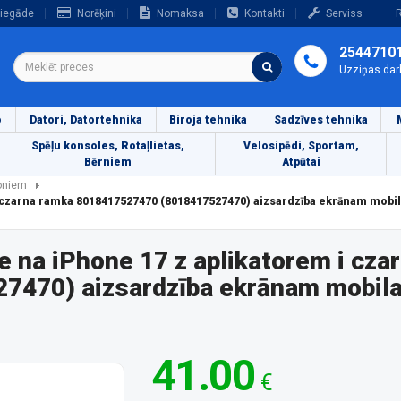
iegāde
Norēķini
Nomaksa
Kontakti
Serviss
R
2544710
Uzziņas dar
o
Datori, Datortehnika
Biroja tehnika
Sadzīves tehnika
Spēļu konsoles, Rotaļlietas,
Velosipēdi, Sportam,
Bērniem
Atpūtai
foniem
 czarna ramka 8018417527470 (8018417527470) aizsardzība ekrānam mobi
 na iPhone 17 z aplikatorem i cza
470) aizsardzība ekrānam mobilaj
41.00
€